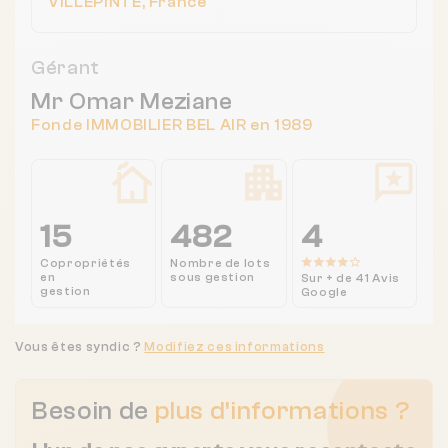
VILLEPINTE, France
Gérant
Mr Omar Meziane
Fonde IMMOBILIER BEL AIR en 1989
15
482
4
Copropriétés
Nombre de lots
en
sous gestion
Sur + de 41 Avis
gestion
Google
Vous êtes syndic ?
Modifiez ces informations
Besoin de
plus d'informations ?