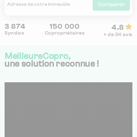
Comparer
3 874
150 000
4.8
Syndics
Copropriétaires
+ de 3K avis
MeilleureCopro,
une solution reconnue !