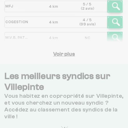
5 / 5
MFJ
4 km
(2 avis)
4 / 5
COGESTION
4 km
(99 avis)
M.V.B. PATRIMOINE IMMOBILIER
4 km
NC
KFPM
Voir plus
4 km
NC
AGENCE LENOBLE RIVET
4 km
NC
Les meilleurs syndics sur
5 / 5
Villepinte
DONNA COPRO
5 km
(17 avis)
Vous habitez en copropriété sur Villepinte,
3.1 / 5
FB GESTION 77
5 km
et vous cherchez un nouveau syndic ?
(31 avis)
Accédez au classement des syndics de la
4.4 / 5
ville !
AGENCE PARIS EST
5 km
(154 avis)