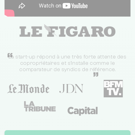
“
La start-up répond à une très forte attente des
copropriétaires et s'installe comme le
comparateur de syndics de référence.
”