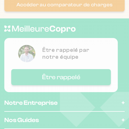
Nombre de lots : 16
Accéder au comparateur de charges
9 r gutenberg 93420 Villepinte
❯
Chauffage individuel
Nombre de lots : 23
Être rappelé par
notre équipe
13 av napee 93420 Villepinte
❯
Chauffage individuel
Être rappelé
Nombre de lots : 34
Notre Entreprise
21 av de la gare 93420 Villepinte
❯
Chauffage individuel
Nos Guides