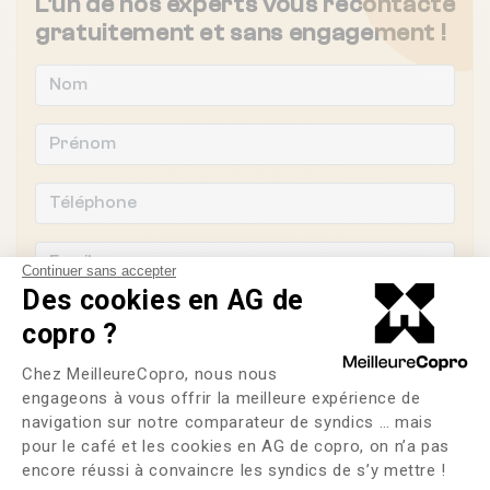
L'un de nos experts vous recontacte
gratuitement et sans engagement !
Continuer sans accepter
Des cookies en AG de
copro ?
Plateforme de Gestion du Consente
Chez MeilleureCopro, nous nous
Souhaitez-vous changer de syndic ?
engageons à vous offrir la meilleure expérience de
navigation sur notre comparateur de syndics … mais
OUI
NON
pour le café et les cookies en AG de copro, on n’a pas
Axeptio consent
encore réussi à convaincre les syndics de s’y mettre !
J'ai lu et j'accepte les
CGU
et la
politique de