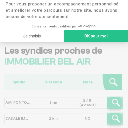
Pour vous proposer un accompagnement personnalisé
confidentialité
et améliorer votre parcours sur notre site, nous avons
besoin de votre consentement.
Me faire rappeler
Consentements certifiés par
Je choisis
OK pour moi
Les syndics proches de
IMMOBILIER BEL AIR
Syndic
Distance
Note
3 / 5
AMI PONTOISE
1 km
(42 avis)
CASALE IMMO
2 km
NC