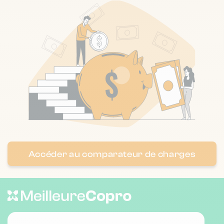
22 r de la colombiere 21000 DIJON
❯
HB MICHAUT IMMOBILIER
3 km
NC
Chauffage individuel
Nombre de lots : 118
❯
12 fg saint-nicolas 21200 Beaune
Nombre de lots : 106
4-6 r francois dameron 21000 DIJON
❯
Accéder au comparateur de charges
Chauffage individuel
Nombre de lots : 15
14 r des buttes 21000 DIJON
❯