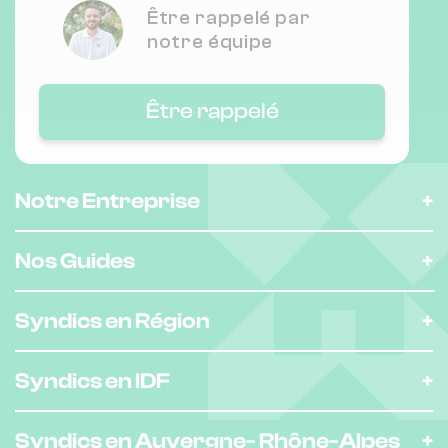
Être rappelé par
Chauffage individuel
notre équipe
Nombre de lots : 21
Être rappelé
22 r danton 21000 DIJON
❯
Chauffage individuel
Notre Entreprise
Nombre de lots : 16
Nos Guides
❯
10 pl des cordeliers 21000 Dijon
Syndics en Région
Nombre de lots : 30
Syndics en IDF
23 r charles suisse 21000 Dijon
❯
Syndics en Auvergne-
Rhône-Alpes