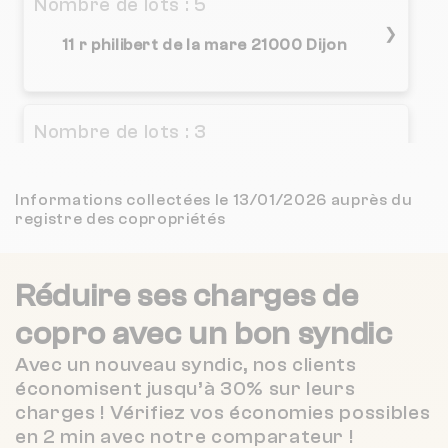
Nombre de lots : 5
3.3 / 5
LE TRAIT D'UNION
2 km
(15 avis)
❯
11 r philibert de la mare 21000 Dijon
1.8 / 5
OFFICE PUBLIC DE L HABITAT DE LA COTE D OR
2 km
(98 avis)
2.1 / 5
AGENCE CENTRALE
Nombre de lots : 3
2 km
(36 avis)
18 r turgot 21000 Dijon
❯
2.9 / 5
CABINET PARISEL
2 km
(182 avis)
Informations collectées le 13/01/2026 auprès du
Chauffage individuel
registre des copropriétés
3.8 / 5
CITYA DUCS DE BOURGOGNE - PARISEL
2 km
(394 avis)
Nombre de lots : 10
Réduire ses charges de
OPTIM IMMOBILIER
3 km
NC
❯
9 r jean belin 21200 Beaune
copro
avec un bon syndic
Nexity Lamy DIJON
3 km
NC
Avec un nouveau syndic, nos clients
économisent jusqu’à 30% sur leurs
3.5 / 5
CABINET EVEN DU FOU
3 km
Nombre de lots : 30
charges ! Vérifiez vos économies possibles
(138 avis)
en 2 min avec notre comparateur !