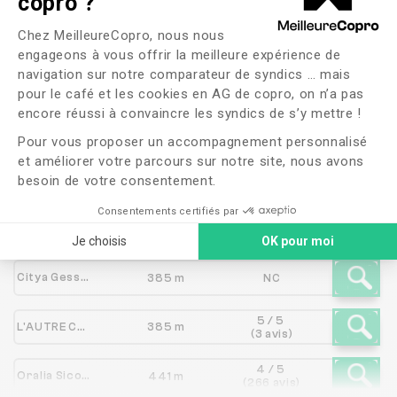
copro ?
Les syndics proches de
Plateforme de Gestion du Consente
Chez MeilleureCopro, nous nous
SOLUTION IMMO
engageons à vous offrir la meilleure expérience de
navigation sur notre comparateur de syndics … mais
pour le café et les cookies en AG de copro, on n’a pas
Axeptio consent
encore réussi à convaincre les syndics de s’y mettre !
Syndic
Distance
Note
Pour vous proposer un accompagnement personnalisé
et améliorer votre parcours sur notre site, nous avons
3.2 / 5
besoin de votre consentement.
CABINET LAURIN R S A
142 m
(276 avis)
Consentements certifiés par
3.1 / 5
APROPRIA
155 m
(29 avis)
Je choisis
OK pour moi
Citya Gessy Verne Immobilier
385 m
NC
5 / 5
L'AUTRE CHEMIN IMMOBILIER
385 m
(3 avis)
4 / 5
Oralia Sicov & Optim
441 m
(266 avis)