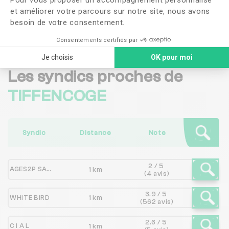
et améliorer votre parcours sur notre site, nous avons
Me faire rappeler
besoin de votre consentement.
Consentements certifiés par
Je choisis
OK pour moi
Les syndics proches de
TIFFENCOGE
Syndic
Distance
Note
2 / 5
AGES2P SAVIER
1 km
(4 avis)
3.9 / 5
WHITE BIRD
1 km
(562 avis)
2.6 / 5
C I A L
1 km