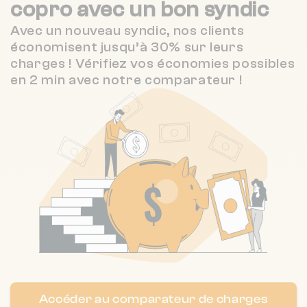
Nombre de lots : 337
copro
avec un bon syndic
4.3 / 5
VINCI GESTION
4 km
(285 avis)
116 bd marechal de lattre de tassigny
Avec un nouveau syndic, nos clients
❯
92150 SURESNES
économisent jusqu’à 30% sur leurs
GILLIER*JEAN-FRANCOIS CLAUDE/
4 km
NC
charges ! Vérifiez vos économies possibles
Chauffage collectif
en 2 min avec notre comparateur !
2.7 / 5
ARTCOP
4 km
(262 avis)
Nombre de lots : 112
❯
10-12 av du recteur poincare 75016
PARIS
Nombre de lots : 363
16 all des haras 92420 Vaucresson
❯
Chauffage collectif
Accéder au comparateur de charges