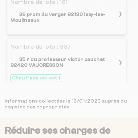
Nombre de lots : 161
3 / 5
GRECH IMMOBILIER
3 km
(162 avis)
❯
39 prom du verger 92130 Issy-les-
Moulineaux
4.2 / 5
TRANSACTIONS SUR IMMEUBLES ET GESTION
3 km
(20 avis)
3.1 / 5
SOCIETE IMMOBILIERE ICG
3 km
Nombre de lots : 337
(15 avis)
35 r du professeur victor pauchet
3.3 / 5
GESSIM
❯
3 km
(21 avis)
92420 VAUCRESSON
4.6 / 5
Chauffage collectif
TRANSAC'
3 km
(51 avis)
4.1 / 5
REBY & SONS by OLT
3 km
Nombre de lots : 222
(80 avis)
Informations collectées le 13/01/2026 auprès du
registre des copropriétés
❯
84 bd pasteur 75015 PARIS
GIERENS IMMOBILIER
3 km
NC
Réduire ses charges de
3.8 / 5
VIANOVA GESTION
3 km
(48 avis)