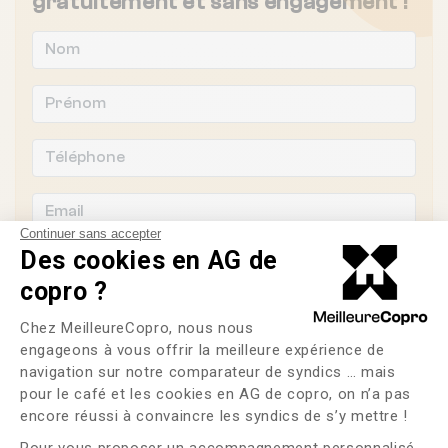
gratuitement et sans engagement !
Continuer sans accepter
Des cookies en AG de
copro ?
Plateforme de Gestion du Consente
Souhaitez-vous changer de syndic ?
Chez MeilleureCopro, nous nous
engageons à vous offrir la meilleure expérience de
OUI
NON
navigation sur notre comparateur de syndics … mais
pour le café et les cookies en AG de copro, on n’a pas
Axeptio consent
encore réussi à convaincre les syndics de s’y mettre !
J'ai lu et j'accepte les
CGU
et la
politique de
confidentialité
Pour vous proposer un accompagnement personnalisé