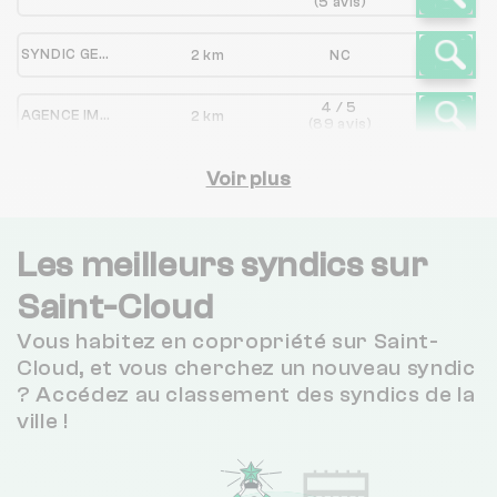
(5 avis)
SYNDIC GESTION ACTIVE
2 km
NC
4 / 5
AGENCE IMMOBILIERE DE SEVRES
2 km
(89 avis)
4.4 / 5
L M H T
Voir plus
2 km
(100 avis)
DOMO GESTION
2 km
NC
Les meilleurs syndics sur
4 / 5
Saint-Cloud
ESQUISSE GESTION
2 km
(16 avis)
Vous habitez en copropriété sur Saint-
2.8 / 5
CABINET GOUTILLE
3 km
Cloud, et vous cherchez un nouveau syndic
(6 avis)
? Accédez au classement des syndics de la
ville !
REGIE BOULONNAISE HABITAT SCHOLER
3 km
NC
ALTO SEQUANAIS
3 km
NC