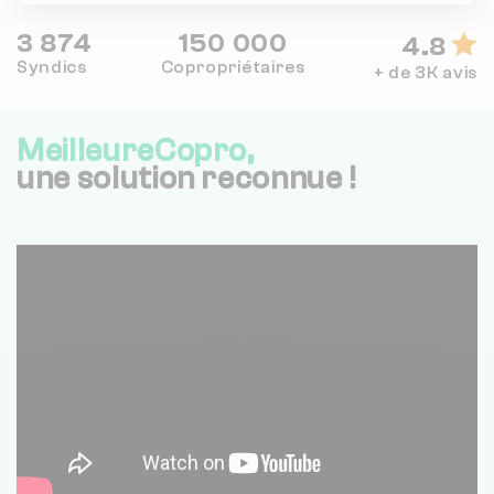
3 874
150 000
4.8
Syndics
Copropriétaires
+ de 3K avis
MeilleureCopro,
une solution reconnue !