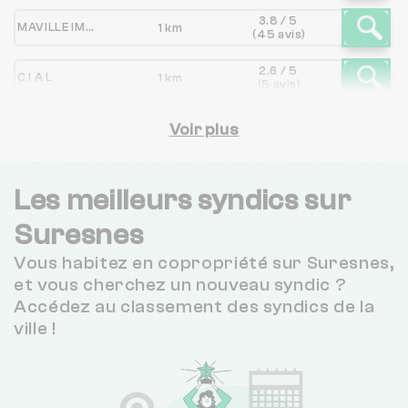
3.8 / 5
MAVILLE IMMOBILIER - LA DEFENSE
1 km
(45 avis)
2.6 / 5
C I A L
1 km
(5 avis)
REBECIT
Voir plus
2 km
NC
2 / 5
AGES2P SAVIER
2 km
(4 avis)
Les meilleurs syndics sur
2.4 / 5
Suresnes
OLT GESTION IMMOBILIERE
2 km
(59 avis)
Vous habitez en copropriété sur Suresnes,
Cabinet TLM
2 km
NC
et vous cherchez un nouveau syndic ?
Accédez au classement des syndics de la
3.1 / 5
ville !
BISDORFF COPROPRIETE
2 km
(80 avis)
3 / 5
LIMA DS GESTION
2 km
(22 avis)