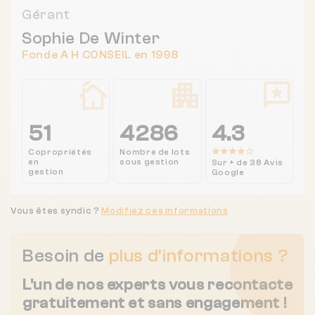
Gérant
Sophie De Winter
Fonde A H CONSEIL en 1998
51
4286
4.3
Copropriétés
Nombre de lots
en
sous gestion
Sur + de 38 Avis
gestion
Google
Vous êtes syndic ?
Modifiez ces informations
Besoin de
plus d'informations ?
L'un de nos experts vous recontacte
gratuitement et sans engagement !