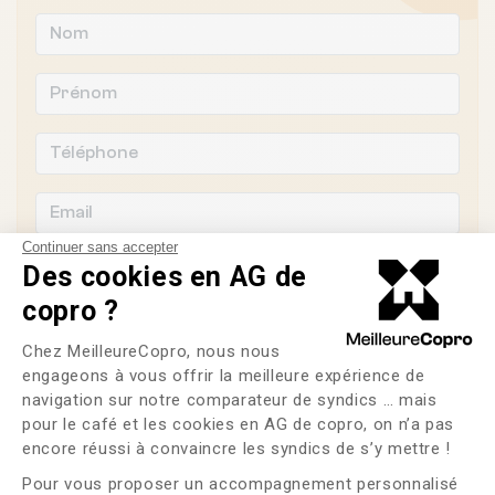
Continuer sans accepter
Des cookies en AG de
copro ?
Souhaitez-vous changer de syndic ?
Plateforme de Gestion du Consente
Chez MeilleureCopro, nous nous
engageons à vous offrir la meilleure expérience de
OUI
NON
navigation sur notre comparateur de syndics … mais
pour le café et les cookies en AG de copro, on n’a pas
Axeptio consent
J'ai lu et j'accepte les
CGU
et la
politique de
encore réussi à convaincre les syndics de s’y mettre !
confidentialité
Pour vous proposer un accompagnement personnalisé