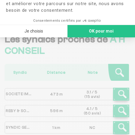
et améliorer votre parcours sur notre site, nous avons
Me faire rappeler
besoin de votre consentement.
Consentements certifiés par
Je choisis
OK pour moi
Les syndics proches de
A H
CONSEIL
Syndic
Distance
Note
3.1 / 5
SOCIETE IMMOBILIERE ICG
473 m
(15 avis)
4.1 / 5
REBY & SONS by OLT
596 m
(80 avis)
SYNDIC GESTION ACTIVE
1 km
NC