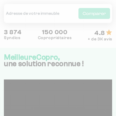
Comparer
3 874
150 000
4.8
Syndics
Copropriétaires
+ de 3K avis
MeilleureCopro,
une solution reconnue !