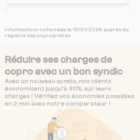
3.3 / 5
GESSIM
2 km
Nombre de lots : 114
(21 avis)
❯
22 grande rue 92310 SEVRES
Informations collectées le 13/01/2026 auprès du
GILLIER*JEAN-FRANCOIS CLAUDE/
3 km
NC
registre des copropriétés
3.8 / 5
VIANOVA GESTION
3 km
(48 avis)
Nombre de lots : 36
Réduire ses charges de
2.6 / 5
C I A L
3 km
(5 avis)
62 grande rue 92310 SEVRES
❯
copro
avec un bon syndic
2.7 / 5
Avec un nouveau syndic, nos clients
Chauffage individuel
ARTCOP
3 km
(262 avis)
économisent jusqu’à 30% sur leurs
charges ! Vérifiez vos économies possibles
5 / 5
MON PETIT SYNDIC
3 km
(4 avis)
Nombre de lots : 63
en 2 min avec notre comparateur !
❯
1B r des capucins 92190 Meudon