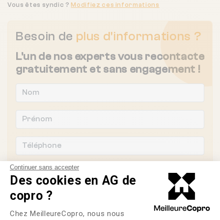
Vous êtes syndic ?
Modifiez ces informations
Besoin de
plus d'informations ?
L'un de nos experts vous recontacte
gratuitement et sans engagement !
Continuer sans accepter
Des cookies en AG de
copro ?
Plateforme de Gestion du Consente
Chez MeilleureCopro, nous nous