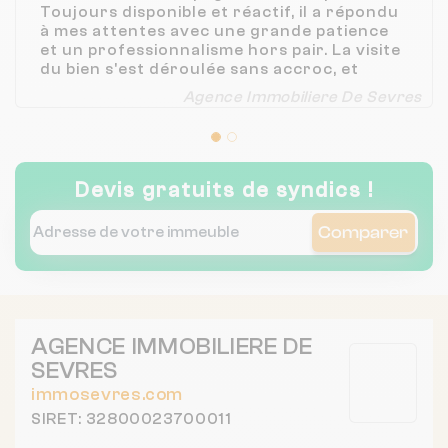
Toujours disponible et réactif, il a répondu
à mes attentes avec une grande patience
et un professionnalisme hors pair. La visite
du bien s'est déroulée sans accroc, et
grâce à lui, tout s'est enchaîné
Agence Immobiliere De Sevres
naturellement. Un agent immobilier fiable
et humain, qui met un point d'honneur à
satisfaire ses clients. Merci Mr Desloges
pour votre aide précieuse !
Devis gratuits de syndics !
Comparer
AGENCE IMMOBILIERE DE
SEVRES
immosevres.com
SIRET: 32800023700011