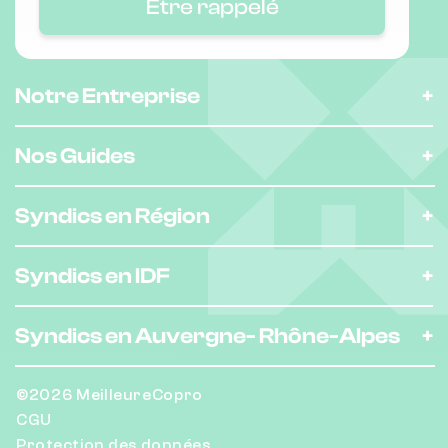
Être rappelé
Nombre de lots : 14
Notre Entreprise
70 r alexis maneyrol 92370 CHAVILLE
❯
Chauffage individuel
Nos Guides
Syndics en Région
Nombre de lots : 103
❯
10 pl du theatre 92310 Sèvres
Syndics en IDF
Syndics en Auvergne-
Rhône-Alpes
Nombre de lots : 19
❯
18 r des fontenelles 92310 Sèvres
©2026 MeilleureCopro
CGU
Protection des données