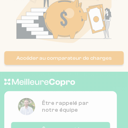
Nombre de lots : 76
❯
32 Rue de la République 92190 Meudon
Nombre de lots : 148
❯
9 r anatole france 92370 CHAVILLE
Accéder au comparateur de charges
Nombre de lots : 47
❯
23A r brongniart 92310 Sèvres
Être rappelé par
notre équipe
Nombre de lots : 18
❯
90 grande rue 92310 SEVRES