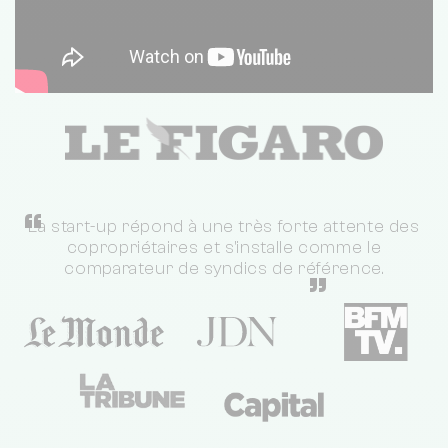
“
La start-up répond à une très forte attente des
copropriétaires et s'installe comme le
comparateur de syndics de référence.
”