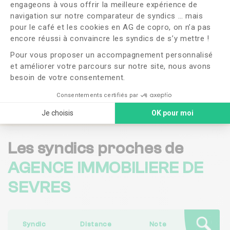
Souhaitez-vous changer de syndic ?
engageons à vous offrir la meilleure expérience de
navigation sur notre comparateur de syndics … mais
pour le café et les cookies en AG de copro, on n’a pas
OUI
NON
Axeptio consent
encore réussi à convaincre les syndics de s’y mettre !
Pour vous proposer un accompagnement personnalisé
J'ai lu et j'accepte les
CGU
et la
politique de
confidentialité
et améliorer votre parcours sur notre site, nous avons
besoin de votre consentement.
Me faire rappeler
Consentements certifiés par
Je choisis
OK pour moi
Les syndics proches de
AGENCE IMMOBILIERE DE
SEVRES
Syndic
Distance
Note