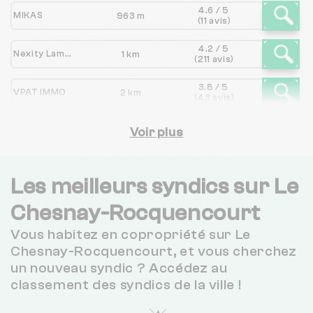
4.6 / 5
MIKAS
963 m
(11 avis)
4.2 / 5
Nexity Lamy LE CHESNAY-ROCQUENCOURT
1 km
(211 avis)
3.8 / 5
VPAT IMMO
2 km
(43 avis)
CABINET GPIMO
Voir plus
2 km
NC
4.8 / 5
SOCIETE EUROPEENNE DE GESTION IMMOBILIERE ET PATRIMONIALE
3 km
(156 avis)
Les meilleurs syndics sur Le
4.1 / 5
Chesnay-Rocquencourt
RYBIA IMMOBILIER
3 km
(33 avis)
Vous habitez en copropriété sur Le
ALIZE SQUARE GESTION
3 km
NC
Chesnay-Rocquencourt, et vous cherchez
un nouveau syndic ? Accédez au
4.7 / 5
classement des syndics de la ville !
GIMCOVERMEILLE AGENCE DE LA GARE
3 km
(16 avis)