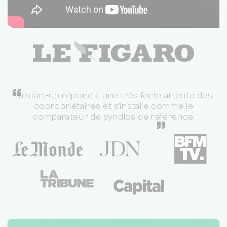
“
La start-up répond à une très forte attente des
copropriétaires et s'installe comme le
comparateur de syndics de référence.
”