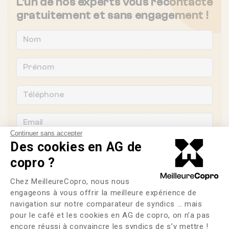
L'un de nos experts vous recontacte
gratuitement et sans engagement !
Continuer sans accepter
Des cookies en AG de
copro ?
Plateforme de Gestion du Consente
Souhaitez-vous changer de syndic ?
Chez MeilleureCopro, nous nous
engageons à vous offrir la meilleure expérience de
OUI
NON
navigation sur notre comparateur de syndics … mais
pour le café et les cookies en AG de copro, on n’a pas
Axeptio consent
encore réussi à convaincre les syndics de s’y mettre !
J'ai lu et j'accepte les
CGU
et la
politique de