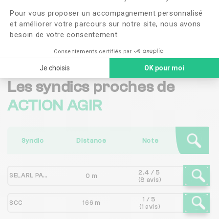
confidentialité
Pour vous proposer un accompagnement personnalisé
et améliorer votre parcours sur notre site, nous avons
Me faire rappeler
besoin de votre consentement.
Consentements certifiés par
Je choisis
OK pour moi
Les syndics proches de
ACTION AGIR
Syndic
Distance
Note
2.4 / 5
SELARL PATRICK PRIGENT
0 m
(8 avis)
1 / 5
SCC
166 m
(1 avis)