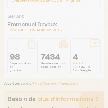
CHESNAY-ROCQUENCOURT, France
Gérant
Emmanuel Devaux
Fonde ACTION AGIR en 2007
98
7434
4
Copropriétés
Nombre de lots
en
sous gestion
Sur + de 60
gestion
Avis Google
Vous êtes syndic ?
Modifiez ces informations
Besoin de
plus d'informations ?