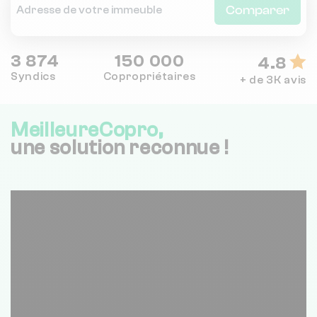
Comparer
3 874
150 000
4.8
Syndics
Copropriétaires
+ de 3K avis
MeilleureCopro,
une solution reconnue !