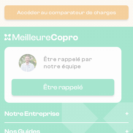
Accéder au comparateur de charges
Nombre de lots : 353
3 r de normandie 78370 PLAISIR
❯
Chauffage individuel
Être rappelé par
Nombre de lots : 50
notre équipe
❯
23 r paul leplat 78160 Marly-le-Roi
Être rappelé
Nombre de lots : 200
Notre Entreprise
52 r athime rue 92380 Garches
❯
Chauffage individuel
Nos Guides