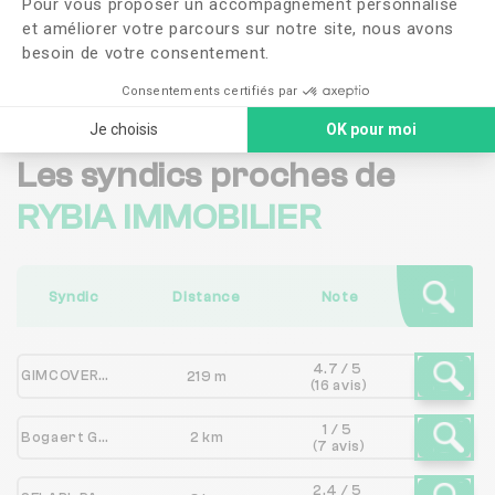
Pour vous proposer un accompagnement personnalisé
et améliorer votre parcours sur notre site, nous avons
besoin de votre consentement.
Me faire rappeler
Consentements certifiés par
Je choisis
OK pour moi
Les syndics proches de
RYBIA IMMOBILIER
Syndic
Distance
Note
4.7 / 5
GIMCOVERMEILLE AGENCE DE LA GARE
219 m
(16 avis)
1 / 5
Bogaert Gestion
2 km
(7 avis)
2.4 / 5