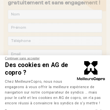
gratuitement et sans engagement !
Continuer sans accepter
Des cookies en AG de
copro ?
Plateforme de Gestion du Consente
Souhaitez-vous changer de syndic ?
Chez MeilleureCopro, nous nous
engageons à vous offrir la meilleure expérience de
OUI
NON
navigation sur notre comparateur de syndics … mais
pour le café et les cookies en AG de copro, on n’a pas
Axeptio consent
encore réussi à convaincre les syndics de s’y mettre !
J'ai lu et j'accepte les
CGU
et la
politique de
confidentialité