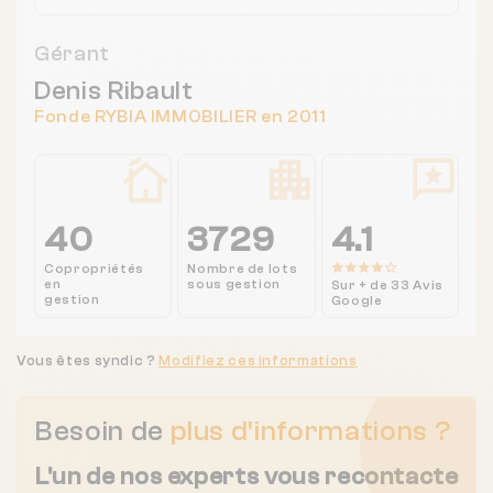
Gérant
Denis Ribault
Fonde RYBIA IMMOBILIER en 2011
40
3729
4.1
Copropriétés
Nombre de lots
en
sous gestion
Sur + de 33 Avis
gestion
Google
Vous êtes syndic ?
Modifiez ces informations
Besoin de
plus d'informations ?
L'un de nos experts vous recontacte