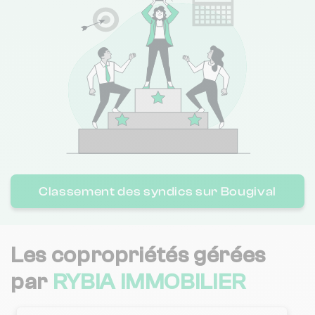
(211 avis)
L AGENCE
4 km
NC
CABINET GUILLAUME DE BAYNAST
4 km
NC
VENTALIS SYNDIC
4 km
NC
3.8 / 5
VPAT IMMO
5 km
(43 avis)
Classement des syndics sur Bougival
ALIZE SQUARE GESTION
5 km
NC
2.1 / 5
GROUPE FPG
5 km
(32 avis)
Les copropriétés gérées
CABINET GPIMO
5 km
NC
par
RYBIA IMMOBILIER
1.5 / 5
IMMO GEST ENSE RESI COM SIGERC
5 km
(39 avis)