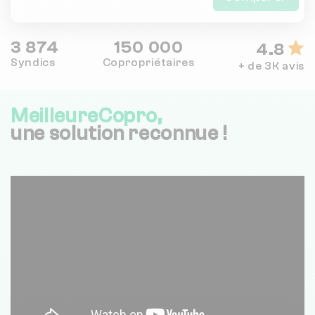
3 874
150 000
4.8
Syndics
Copropriétaires
+ de 3K avis
MeilleureCopro,
une solution reconnue !