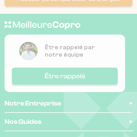
Nombre de lots : 178
14 av du bois de la marche 92420
❯
Vaucresson
Chauffage collectif
Être rappelé par
notre équipe
Nombre de lots : 111
30 av du bois de la marche 92420
❯
Être rappelé
Vaucresson
Chauffage collectif
Notre Entreprise
Nombre de lots : 67
Nos Guides
❯
186 av du general leclerc 78220
Viroflay