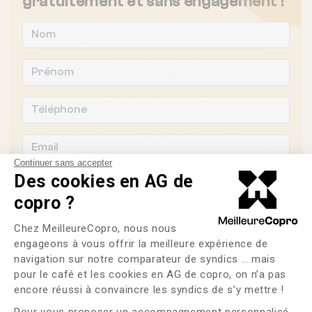
gratuitement et sans engagement !
Continuer sans accepter
Des cookies en AG de
copro ?
Plateforme de Gestion du Consente
Souhaitez-vous changer de syndic ?
Chez MeilleureCopro, nous nous
engageons à vous offrir la meilleure expérience de
OUI
NON
navigation sur notre comparateur de syndics … mais
pour le café et les cookies en AG de copro, on n’a pas
Axeptio consent
encore réussi à convaincre les syndics de s’y mettre !
J'ai lu et j'accepte les
CGU
et la
politique de
confidentialité
Pour vous proposer un accompagnement personnalisé