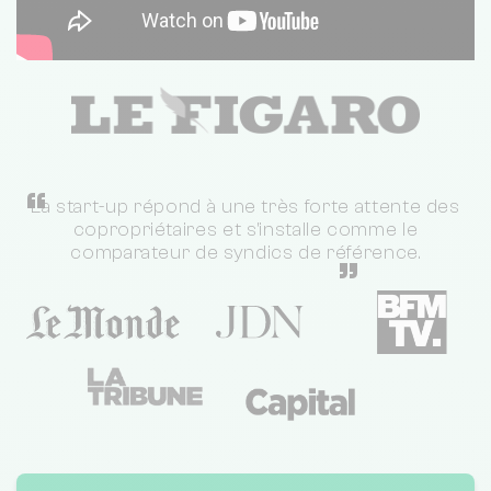
“
La start-up répond à une très forte attente des
copropriétaires et s'installe comme le
comparateur de syndics de référence.
”