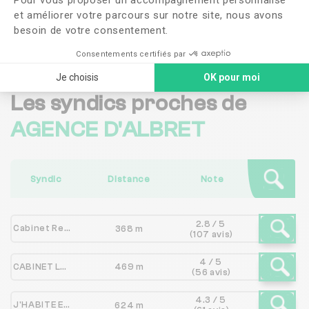
et améliorer votre parcours sur notre site, nous avons
Me faire rappeler
besoin de votre consentement.
Consentements certifiés par
Je choisis
OK pour moi
Les syndics proches de
AGENCE D'ALBRET
Syndic
Distance
Note
2.8 / 5
Cabinet Reynaud et Rebaudières
368 m
(107 avis)
4 / 5
CABINET LOUIS
469 m
(56 avis)
4.3 / 5
J'HABITE EN VILLE
624 m