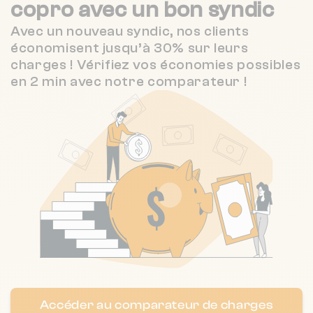
copro
avec un bon syndic
Nombre de lots : 8
2.6 / 5
SERGIMO
1 km
(78 avis)
Avec un nouveau syndic, nos clients
❯
7 r du passage saint-georges 33000
économisent jusqu’à 30% sur leurs
Bordeaux
4.7 / 5
PAC SYNDIC
1 km
charges ! Vérifiez vos économies possibles
(84 avis)
en 2 min avec notre comparateur !
3.5 / 5
STOA AGENCE IMMO
1 km
(57 avis)
Nombre de lots : 7
93 crs victor hugo 33000 Bordeaux
❯
Chauffage individuel
Nombre de lots : 6
❯
3 r poyenne 33300 Bordeaux
Nombre de lots : 8
Accéder au comparateur de charges