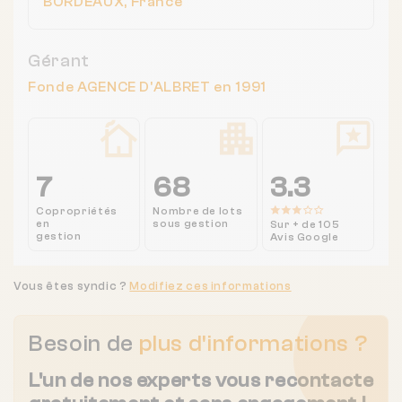
BORDEAUX, France
Gérant
Fonde AGENCE D'ALBRET en 1991
7
68
3.3
Copropriétés
Nombre de lots
en
sous gestion
Sur + de 105
gestion
Avis Google
Vous êtes syndic ?
Modifiez ces informations
Besoin de
plus d'informations ?
L'un de nos experts vous recontacte