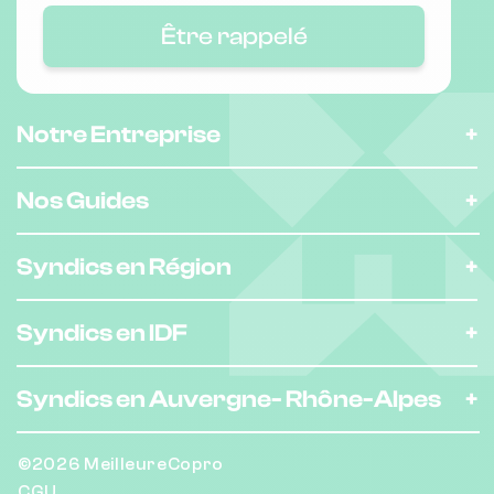
Nombre de lots : 17
Être rappelé
❯
2 av de verdun 33390 BLAYE
Notre Entreprise
Nombre de lots : 64
❯
74 che de patoche 33240 Saint-André-
Nos Guides
de-Cubzac
Syndics en Région
Nombre de lots : 84
Syndics en IDF
❯
rte du stade, 33390 Saint-Seurin-de-
Cursac
Syndics en Auvergne-
Rhône-Alpes
©2026 MeilleureCopro
Nombre de lots : 136
CGU