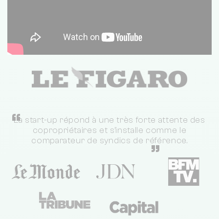
“
La start-up répond à une très forte attente des
copropriétaires et s'installe comme le
comparateur de syndics de référence.
”