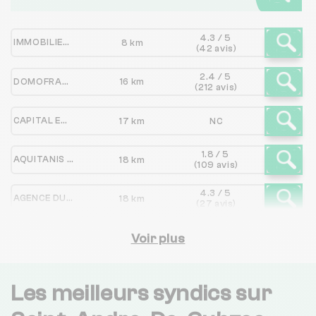
4.3 / 5
IMMOBILIER SAINTE MARIE
8 km
(42 avis)
2.4 / 5
DOMOFRANCE
16 km
(212 avis)
CAPITAL ET PATRIMOINE LA PASSERELLE DE L'IMMOBILIER
17 km
NC
1.8 / 5
AQUITANIS OPH DE BORDEAUX METROPOLE
18 km
(109 avis)
4.3 / 5
AGENCE DU LAC-BORDEAUX
18 km
(27 avis)
2.4 / 5
FONCIA BORDEAUX
Voir plus
18 km
(1027 avis)
2.5 / 5
BOURBON PROPRIETE MANAGEMENT
19 km
(105 avis)
Les meilleurs syndics sur