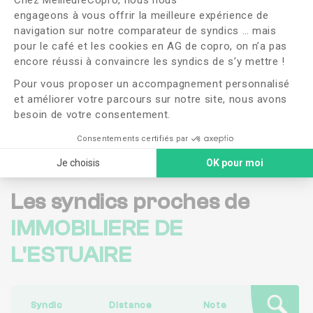
Chez MeilleureCopro, nous nous
Souhaitez-vous changer de syndic ?
engageons à vous offrir la meilleure expérience de
navigation sur notre comparateur de syndics … mais
OUI
NON
pour le café et les cookies en AG de copro, on n’a pas
Axeptio consent
encore réussi à convaincre les syndics de s’y mettre !
J'ai lu et j'accepte les
CGU
et la
politique de
Pour vous proposer un accompagnement personnalisé
confidentialité
et améliorer votre parcours sur notre site, nous avons
besoin de votre consentement.
Me faire rappeler
Consentements certifiés par
Je choisis
OK pour moi
Les syndics proches de
IMMOBILIERE DE
L'ESTUAIRE
Syndic
Distance
Note