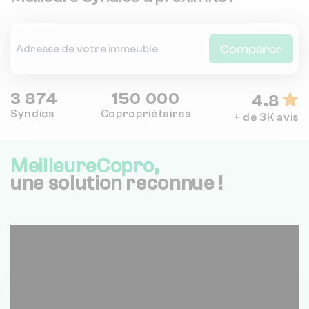
Comparer
3 874
150 000
4.8
Syndics
Copropriétaires
+ de 3K avis
MeilleureCopro,
une solution reconnue !