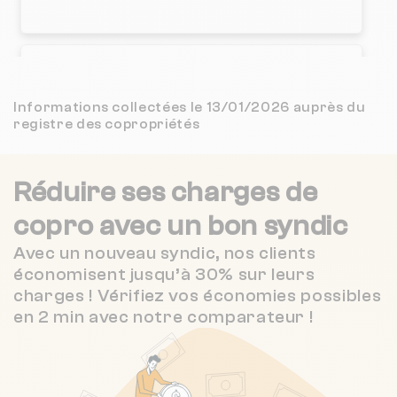
Nombre de lots : 8
❯
17 r paul berthelot 33300 Bordeaux
Informations collectées le 13/01/2026 auprès du
registre des copropriétés
Nombre de lots : 5
Réduire ses charges de
6 imp mauriac 33000 Bordeaux
❯
copro
avec un bon syndic
Avec un nouveau syndic, nos clients
Chauffage individuel
économisent jusqu’à 30% sur leurs
charges ! Vérifiez vos économies possibles
Nombre de lots : 5
en 2 min avec notre comparateur !
❯
124 crs de verdun 33000 Bordeaux