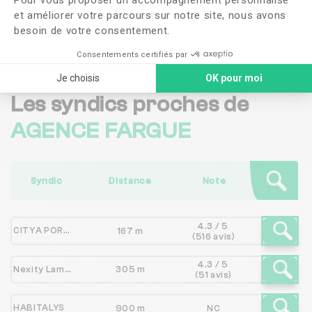
et améliorer votre parcours sur notre site, nous avons
Me faire rappeler
besoin de votre consentement.
Consentements certifiés par
Je choisis
OK pour moi
Les syndics proches de
AGENCE FARGUE
Syndic
Distance
Note
4.3 / 5
CITYA PORTE DU PIN
167 m
(516 avis)
4.3 / 5
Nexity Lamy AGEN
305 m
(51 avis)
HABITALYS
900 m
NC