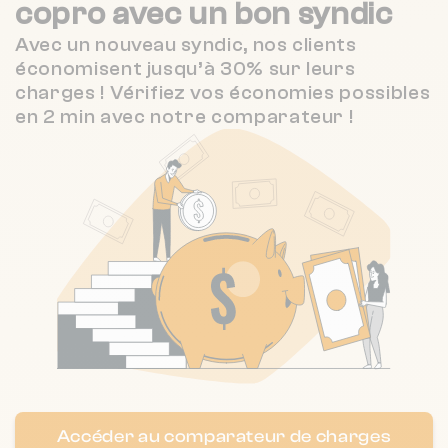
copro
avec un bon syndic
Nombre de lots : 11
❯
Avec un nouveau syndic, nos clients
6 pl lafayette 47000 Agen
économisent jusqu’à 30% sur leurs
charges ! Vérifiez vos économies possibles
en 2 min avec notre comparateur !
Nombre de lots : 11
❯
14 pl jean baptiste durand 47000 Agen
Nombre de lots : 13
❯
7 pl du marechal foch 47000 Agen
Nombre de lots : 16
12 r alsace lorraine 47000 AGEN
❯
Accéder au comparateur de charges