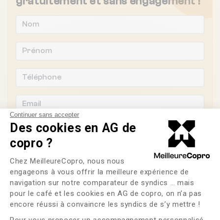
gratuitement et sans engagement !
Continuer sans accepter
Des cookies en AG de
copro ?
Plateforme de Gestion du Consente
Souhaitez-vous changer de syndic ?
Chez MeilleureCopro, nous nous
engageons à vous offrir la meilleure expérience de
OUI
NON
navigation sur notre comparateur de syndics … mais
pour le café et les cookies en AG de copro, on n’a pas
Axeptio consent
encore réussi à convaincre les syndics de s’y mettre !
J'ai lu et j'accepte les
CGU
et la
politique de
confidentialité
Pour vous proposer un accompagnement personnalisé