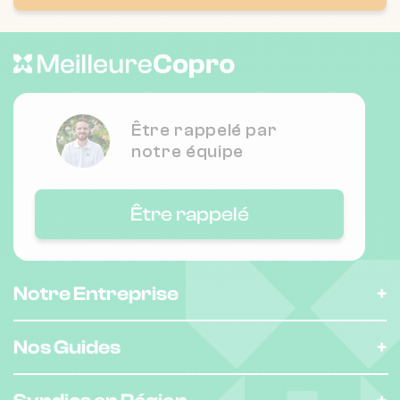
Chauffage individuel
Nombre de lots : 18
❯
24 bd de la republique 47000 Agen
Être rappelé par
notre équipe
Nombre de lots : 4
Être rappelé
106 bd sylvain dumon 47000 Agen
❯
Chauffage individuel
Notre Entreprise
Nombre de lots : 18
Nos Guides
118 bd de la republique 47000 Agen
❯