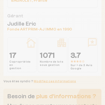
BAGNOLET, France
Gérant
Judille Eric
Fonde ARTPRIM-AJ IMMO en 1990
17
1071
3.7
Copropriétés
Nombre de lots
en
sous gestion
Sur + de 3 Avis
gestion
Google
Vous êtes syndic ?
Modifiez ces informations
Besoin de
plus d'informations ?