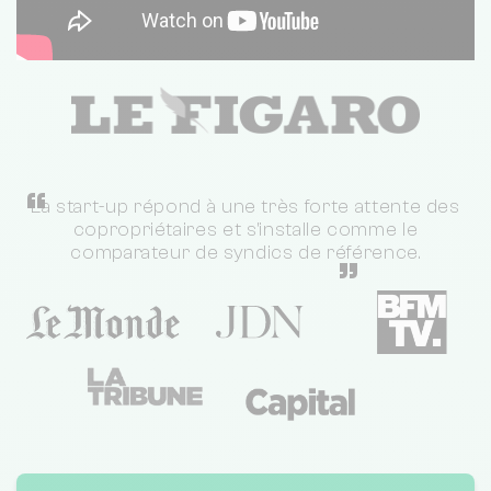
“
La start-up répond à une très forte attente des
copropriétaires et s'installe comme le
comparateur de syndics de référence.
”