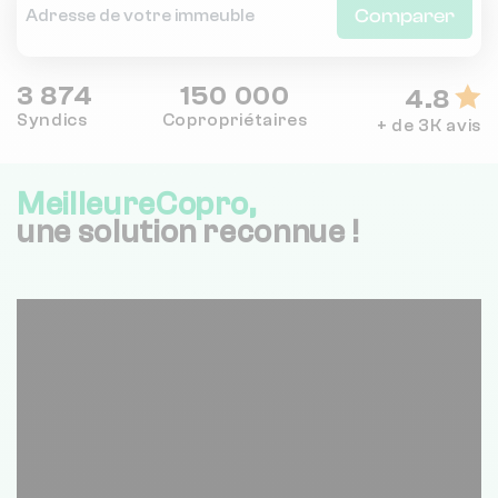
Comparer
3 874
150 000
4.8
Syndics
Copropriétaires
+ de 3K avis
MeilleureCopro,
une solution reconnue !