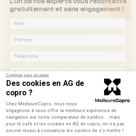
L'un de nos experts vous recontacte
gratuitement et sans engagement !
Continuer sans accepter
Des cookies en AG de
copro ?
Plateforme de Gestion du Consente
Chez MeilleureCopro, nous nous
Souhaitez-vous changer de syndic ?
engageons à vous offrir la meilleure expérience de
navigation sur notre comparateur de syndics … mais
OUI
NON
pour le café et les cookies en AG de copro, on n’a pas
Axeptio consent
encore réussi à convaincre les syndics de s’y mettre !
J'ai lu et j'accepte les
CGU
et la
politique de