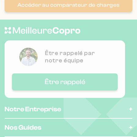
Accéder au comparateur de charges
Nombre de lots : 10
9 r marceau 93170 Bagnolet
❯
Chauffage individuel
Être rappelé par
Nombre de lots : 10
notre équipe
❯
18 r anna 93170 Bagnolet
Être rappelé
Nombre de lots : 17
❯
65 r des bruyeres 93260 Les Lilas
Notre Entreprise
Nos Guides
Nombre de lots : 322