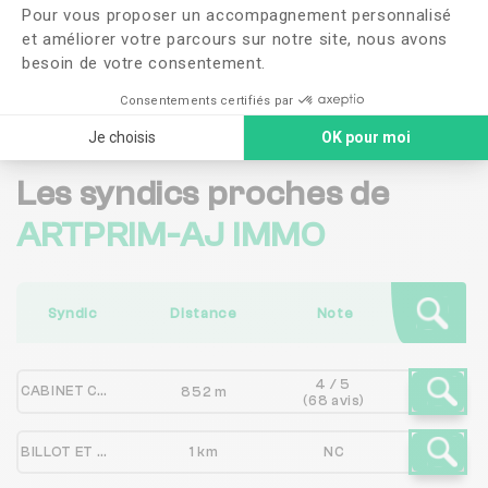
Pour vous proposer un accompagnement personnalisé
confidentialité
et améliorer votre parcours sur notre site, nous avons
besoin de votre consentement.
Me faire rappeler
Consentements certifiés par
Je choisis
OK pour moi
Les syndics proches de
ARTPRIM-AJ IMMO
Syndic
Distance
Note
4 / 5
CABINET CADOT-BEAUPLET
852 m
(68 avis)
BILLOT ET GIRARDOT
1 km
NC