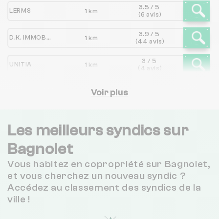
3.5 / 5
LERMS
1 km
(6 avis)
3.9 / 5
D.K. IMMOBILIER
1 km
(44 avis)
3 / 5
UNITIA
1 km
(4 avis)
2.5 / 5
RINALDI
Voir plus
1 km
(19 avis)
3.8 / 5
COSI IMMOBILIER
1 km
(17 avis)
Les meilleurs syndics sur
5 / 5
Bagnolet
ARCO S.A.S.
1 km
(4 avis)
Vous habitez en copropriété sur Bagnolet,
SYNDIC ADMINISTRATION DE BIENS IMMOBILIERS
1 km
NC
et vous cherchez un nouveau syndic ?
Accédez au classement des syndics de la
ville !
HOMELAND
1 km
NC