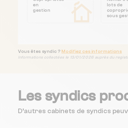
en
lots de
gestion
copropri
sous ges
Vous êtes syndic ?
Modifiez ces informations
Informations collectées le 13/01/2026 auprès du regist
Les syndics pro
D’autres cabinets de syndics peu