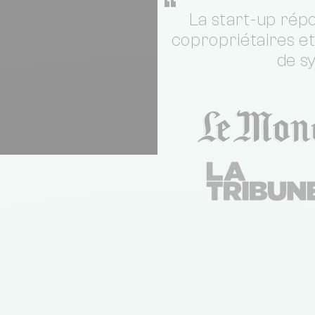
“
La start-up répo
copropriétaires e
de s