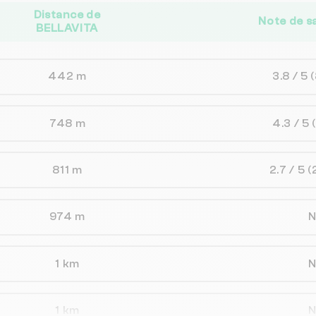
Distance de
Note de s
BELLAVITA
442 m
3.8 / 5
748 m
4.3 / 5
811 m
2.7 / 5
(
974 m
1 km
1 km