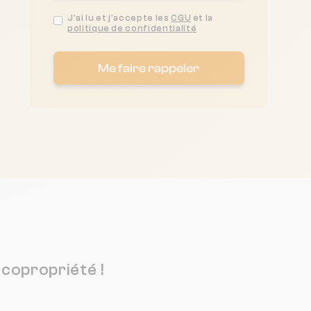
J'ai lu et j'accepte les
CGU
et la
politique de confidentialité
Me faire rappeler
copropriété !