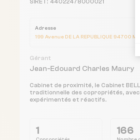
SIRET: 44022478000021
Adresse
199 Avenue DE LA REPUBLIQUE 94700 M
Gérant
Jean-Edouard Charles Maury
Cabinet de proximité, le Cabinet BE
traditionnelle des copropriétés, ave
expérimentés et réactifs.
1
166
Copropriétés
Nombre 