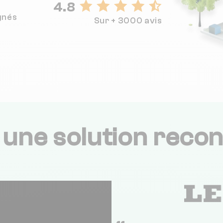
4.8
gnés
Sur + 3000 avis
,
une solution recon