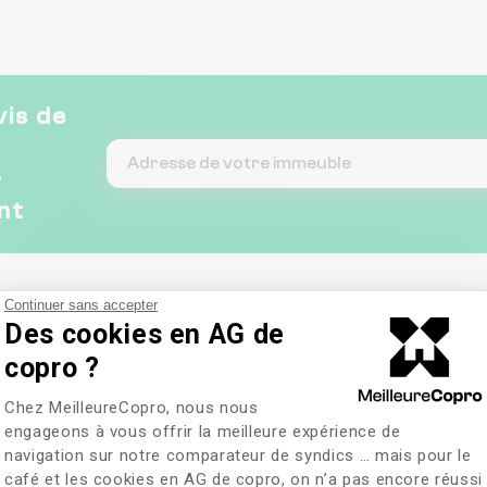
vis de
&
nt
Continuer sans accepter
Des cookies en AG de
copro ?
Plateforme de Gestion du Consentem
Chez MeilleureCopro, nous nous
engageons à vous offrir la meilleure expérience de
navigation sur notre comparateur de syndics … mais pour le
café et les cookies en AG de copro, on n’a pas encore réussi
Axeptio consent