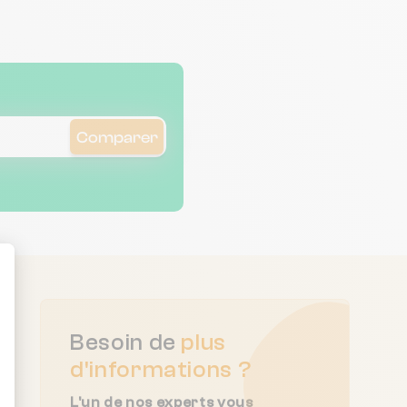
Comparer
ent : Personnalisez vos Options
Besoin de
plus
d'informations ?
L'un de nos experts vous