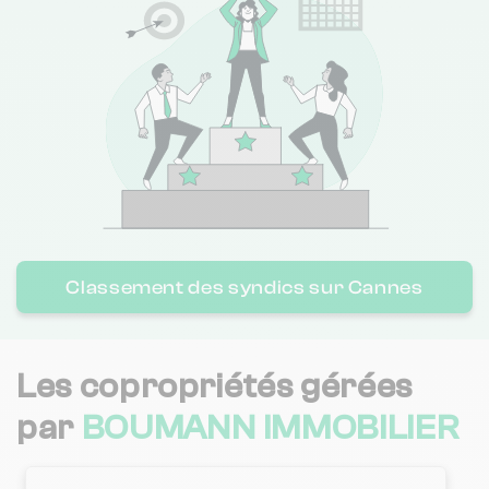
1.1 / 5
COPROPRIETES GESTION IMMOBILIERE AZUREENE
1 km
(7 avis)
1.8 / 5
CITYA TRIO
1 km
(106 avis)
3.7 / 5
Nexity Lamy CANNES
1 km
(102 avis)
2.7 / 5
CABINET ATHEOS
1 km
(20 avis)
Classement des syndics sur Cannes
CITYA PALMEROSE IMMOBILIER
1 km
NC
1 / 5
BOURGEOIS IMMOBILIER
1 km
(1 avis)
Les copropriétés gérées
CABINET J. ET P. BRYGIER
1 km
NC
par
BOUMANN IMMOBILIER
4 / 5
REGENCE IMMOBILIER
1 km
(9 avis)