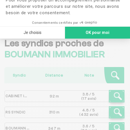
et améliorer votre parcours sur notre site, nous avons
Me faire rappeler
besoin de votre consentement.
Consentements certifiés par
Je choisis
OK pour moi
Les syndics proches de
BOUMANN IMMOBILIER
Syndic
Distance
Note
3.8 / 5
CABINET IMMOBILIER JEROME COMBET
92 m
(17 avis)
4.8 / 5
RS SYNDIC
310 m
(432 avis)
3.6 / 5
BOUMANN IMMOBILIER
347 m