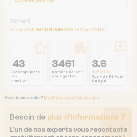
CANNES, France
Gérant
Fonde BOUMANN IMMOBILIER en 2009
43
3461
3.6
Copropriétés
Nombre de lots
en
sous gestion
Sur + de 86 Avis
gestion
Google
Vous êtes syndic ?
Modifiez ces informations
Besoin de
plus d'informations ?
L'un de nos experts vous recontacte