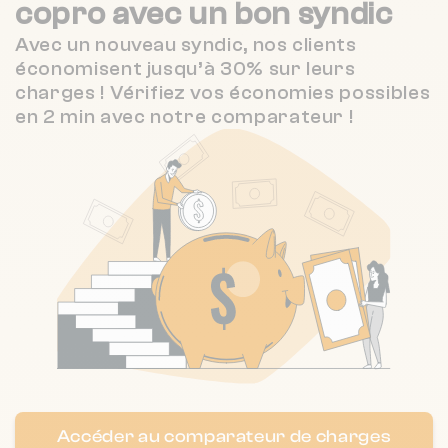
19 av des anglais 6400 CANNES
copro
avec un bon syndic
3.5 / 5
HERACL'IMMO
3 km
(54 avis)
Avec un nouveau syndic, nos clients
économisent jusqu’à 30% sur leurs
3.5 / 5
HERACL'IMMO
3 km
Nombre de lots : 32
charges ! Vérifiez vos économies possibles
(54 avis)
en 2 min avec notre comparateur !
13 r pasteur 6400 Cannes
❯
2.9 / 5
ABBA GESTION
3 km
(50 avis)
Chauffage collectif
Nombre de lots : 295
955 av de la republique 6550 La
❯
Roquette-sur-Siagne
Chauffage collectif
Nombre de lots : 131
Accéder au comparateur de charges