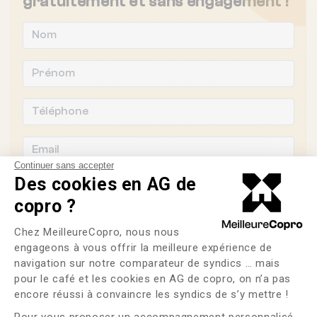
gratuitement et sans engagement !
Continuer sans accepter
Des cookies en AG de
copro ?
Plateforme de Gestion du Consente
Souhaitez-vous changer de syndic ?
Chez MeilleureCopro, nous nous
engageons à vous offrir la meilleure expérience de
OUI
NON
navigation sur notre comparateur de syndics … mais
pour le café et les cookies en AG de copro, on n’a pas
Axeptio consent
encore réussi à convaincre les syndics de s’y mettre !
J'ai lu et j'accepte les
CGU
et la
politique de
confidentialité
Pour vous proposer un accompagnement personnalisé