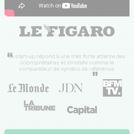
“
La start-up répond à une très forte attente des
copropriétaires et s'installe comme le
comparateur de syndics de référence.
”