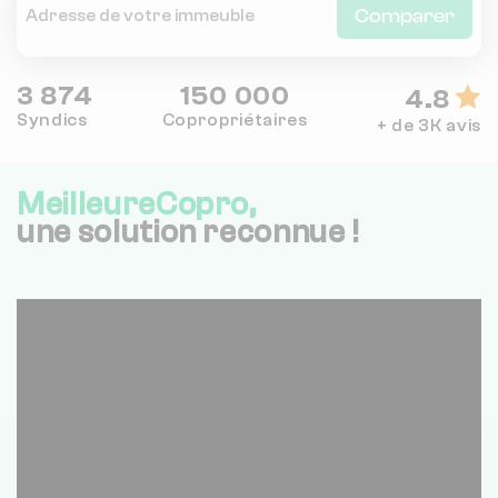
Comparer
3 874
150 000
4.8
Syndics
Copropriétaires
+ de 3K avis
MeilleureCopro,
une solution reconnue !