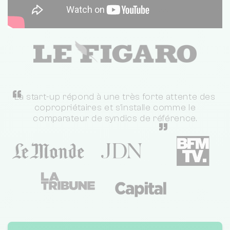
“
La start-up répond à une très forte attente des
copropriétaires et s'installe comme le
comparateur de syndics de référence.
”