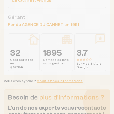
LE CANNET, France
Gérant
Fonde AGENCE DU CANNET en 1991
32
1895
3.7
Copropriétés
Nombre de lots
en
sous gestion
Sur + de 31 Avis
gestion
Google
Vous êtes syndic ?
Modifiez ces informations
Besoin de
plus d'informations ?
L'un de nos experts vous recontacte