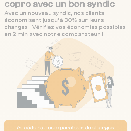
copro
avec un bon syndic
3.7 / 5
Nexity Lamy CANNES
2 km
(102 avis)
Avec un nouveau syndic, nos clients
économisent jusqu’à 30% sur leurs
1.8 / 5
Nombre de lots : 12
CITYA TRIO
2 km
charges ! Vérifiez vos économies possibles
(106 avis)
❯
en 2 min avec notre comparateur !
7 r louis blanc 6400 Cannes
3.9 / 5
RIVIERA IMMO
2 km
(12 avis)
Nombre de lots : 11
❯
9 r louis blanc 6400 Cannes
Nombre de lots : 326
40 rte des breguieres 6110 Le Cannet
❯
Chauffage collectif
Accéder au comparateur de charges