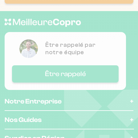
Nombre de lots : 39
95 av michel jourdan 6150 Cannes
❯
Chauffage individuel
Être rappelé par
notre équipe
Nombre de lots : 178
❯
imp du champ, 06220 Vallauris
Être rappelé
Nombre de lots : 22
Notre Entreprise
PATIO DU CAP, 28 AVENUE DE LA SALI S
❯
06600 ANTIBES
Nos Guides
Chauffage individuel