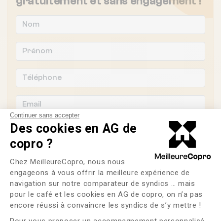
gratuitement et sans engagement !
Continuer sans accepter
Des cookies en AG de
copro ?
Plateforme de Gestion du Consente
Souhaitez-vous changer de syndic ?
Chez MeilleureCopro, nous nous
engageons à vous offrir la meilleure expérience de
OUI
NON
navigation sur notre comparateur de syndics … mais
pour le café et les cookies en AG de copro, on n’a pas
Axeptio consent
encore réussi à convaincre les syndics de s’y mettre !
J'ai lu et j'accepte les
CGU
et la
politique de
confidentialité
Pour vous proposer un accompagnement personnalisé