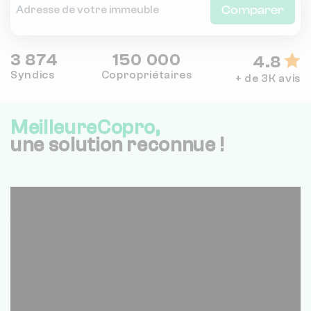
Comparer
3 874
150 000
4.8
Syndics
Copropriétaires
+ de 3K avis
MeilleureCopro,
une solution reconnue !