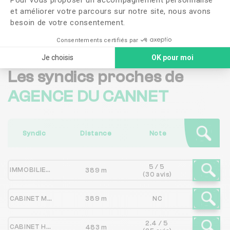
et améliorer votre parcours sur notre site, nous avons
Me faire rappeler
besoin de votre consentement.
Consentements certifiés par
Je choisis
OK pour moi
Les syndics proches de
AGENCE DU CANNET
Syndic
Distance
Note
5 / 5
IMMOBILIERE LE CANNET
389 m
(30 avis)
CABINET MARCELLIN
389 m
NC
2.4 / 5
CABINET HAK
483 m