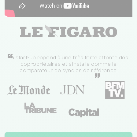
“
La start-up répond à une très forte attente des
copropriétaires et s'installe comme le
comparateur de syndics de référence.
”