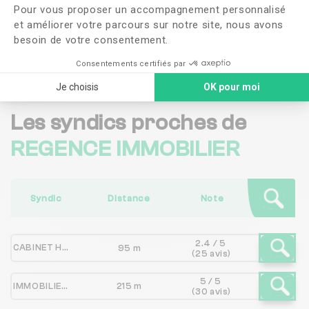
Pour vous proposer un accompagnement personnalisé
confidentialité
et améliorer votre parcours sur notre site, nous avons
besoin de votre consentement.
Me faire rappeler
Consentements certifiés par
Je choisis
OK pour moi
Les syndics proches de
REGENCE IMMOBILIER
Syndic
Distance
Note
2.4 / 5
CABINET HAK
95 m
(25 avis)
5 / 5
IMMOBILIERE LE CANNET
215 m
(30 avis)