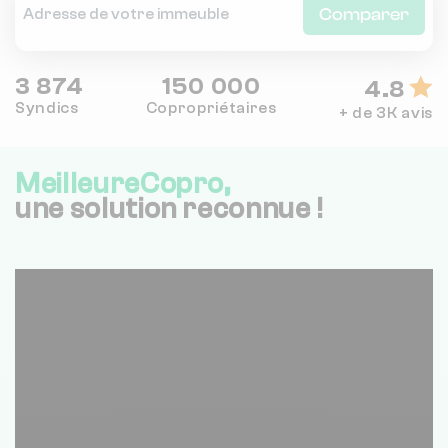
Comparer
3 874
150 000
4.8
Syndics
Copropriétaires
+ de 3K avis
MeilleureCopro,
une solution reconnue !