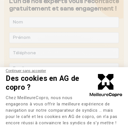
L'un de nos experts vous recontacte
gratuitement et sans engagement !
Continuer sans accepter
Des cookies en AG de
copro ?
Plateforme de Gestion du Consente
Chez MeilleureCopro, nous nous
Souhaitez-vous changer de syndic ?
engageons à vous offrir la meilleure expérience de
navigation sur notre comparateur de syndics … mais
OUI
NON
pour le café et les cookies en AG de copro, on n’a pas
Axeptio consent
encore réussi à convaincre les syndics de s’y mettre !
J'ai lu et j'accepte les
CGU
et la
politique de