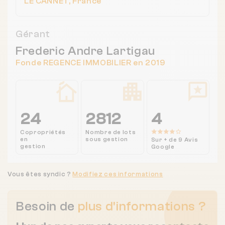
LE CANNET, France
Gérant
Frederic Andre Lartigau
Fonde REGENCE IMMOBILIER en 2019
24
2812
4
Copropriétés
Nombre de lots
en
sous gestion
Sur + de 9 Avis
gestion
Google
Vous êtes syndic ?
Modifiez ces informations
Besoin de
plus d'informations ?