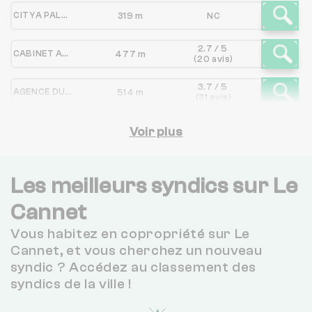
CITYA PALMEROSE IMMOBILIER
319 m
NC
2.7 / 5
CABINET ATHEOS
477 m
(20 avis)
3.7 / 5
AGENCE DU CANNET
514 m
(31 avis)
1.1 / 5
COPROPRIETES GESTION IMMOBILIERE AZUREENE
Voir plus
658 m
(7 avis)
4.3 / 5
AGENCE DU LITTORAL
766 m
(16 avis)
Les meilleurs syndics sur Le
Cannet
CABINET MARCELLIN
793 m
NC
Vous habitez en copropriété sur Le
3.1 / 5
CABINET TURIN IMMOBILIER
1 km
Cannet, et vous cherchez un nouveau
(68 avis)
syndic ? Accédez au classement des
3 / 5
syndics de la ville !
DAMONTE IMMOBILIER
1 km
(101 avis)