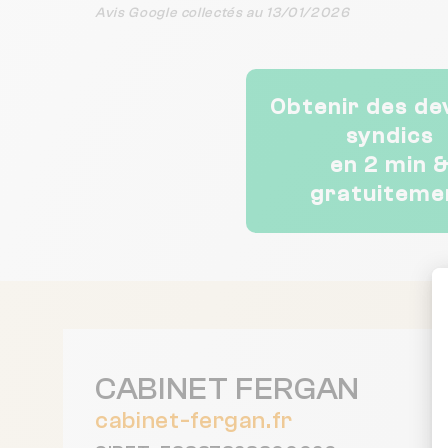
tenais tout particu
Avis Google collectés au 13/01/2026
remercier Franck 
implication sa dispon
ainsi que la façon do
gérer des situation
compliquées.....enco
Obtenir des de
syndics
en 2 min 
gratuiteme
CABINET FERGAN
cabinet-fergan.fr