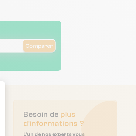
Comparer
ent : Personnalisez vos Options
Besoin de
plus
d'informations ?
L'un de nos experts vous