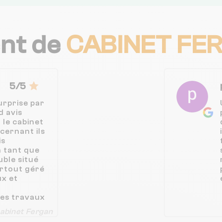
ent de
CABINET FE
5/5
urprise par
d avis
 le cabinet
ernant ils
is
n tant que
ble situé
urtout géré
ux et
les travaux
 de péril
abinet Fergan
levés. Je