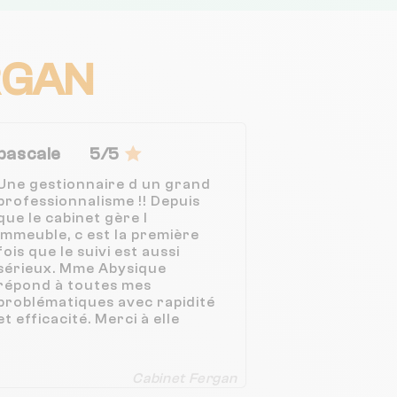
RGAN
pascale
5/5
Une gestionnaire d un grand
professionnalisme !! Depuis
que le cabinet gère l
immeuble, c est la première
fois que le suivi est aussi
sérieux. Mme Abysique
répond à toutes mes
problématiques avec rapidité
et efficacité. Merci à elle
Cabinet Fergan