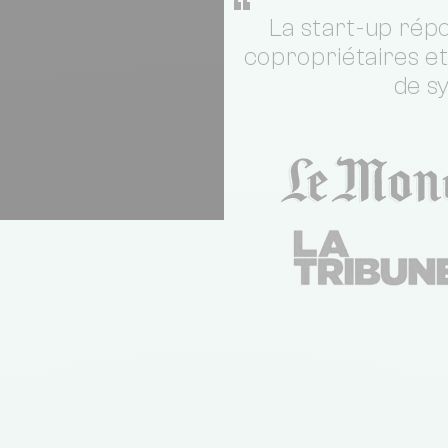
“
La start-up répo
copropriétaires e
de s