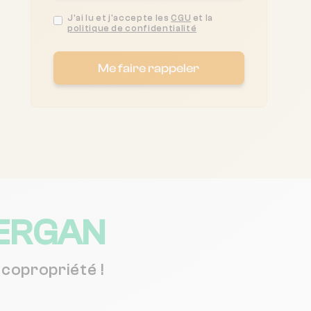
J'ai lu et j'accepte les
CGU
et la
politique de confidentialité
Me faire rappeler
FERGAN
copropriété !