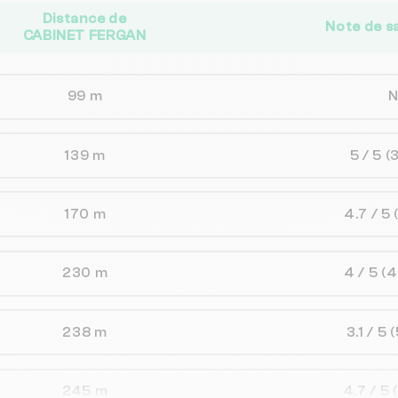
Distance de
Note de s
CABINET FERGAN
99 m
139 m
5 / 5
(
170 m
4.7 / 5
230 m
4 / 5
(4
238 m
3.1 / 5
(
245 m
4.7 / 5