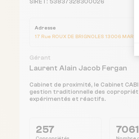
SIRET: 53837328300026
Adresse
17 Rue ROUX DE BRIGNOLES 13006 MARSE
Gérant
Laurent Alain Jacob Fergan
Cabinet de proximité, le Cabinet C
gestion traditionnelle des coproprié
expérimentés et réactifs.
257
7061
Copropriétés
Nombre 