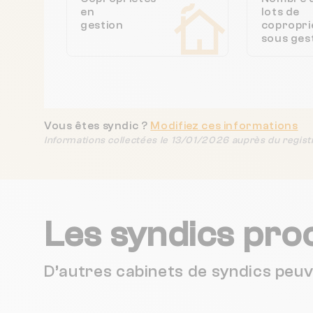
en
lots de
gestion
copropri
sous ges
Vous êtes syndic ?
Modifiez ces informations
Informations collectées le 13/01/2026 auprès du regist
Les syndics pro
D’autres cabinets de syndics peu