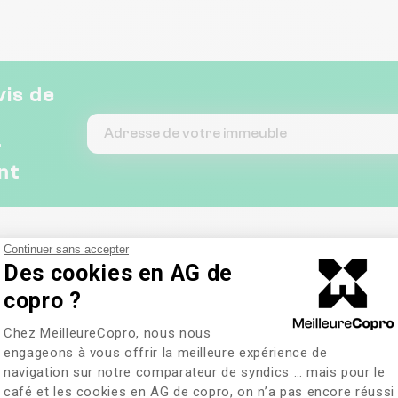
lièrement à
pour son
ibilité
nt il a su
s parfois
re merci !
vis de
&
nt
Continuer sans accepter
Des cookies en AG de
copro ?
Plateforme de Gestion du Consentem
Chez MeilleureCopro, nous nous
engageons à vous offrir la meilleure expérience de
navigation sur notre comparateur de syndics … mais pour le
café et les cookies en AG de copro, on n’a pas encore réussi
Axeptio consent