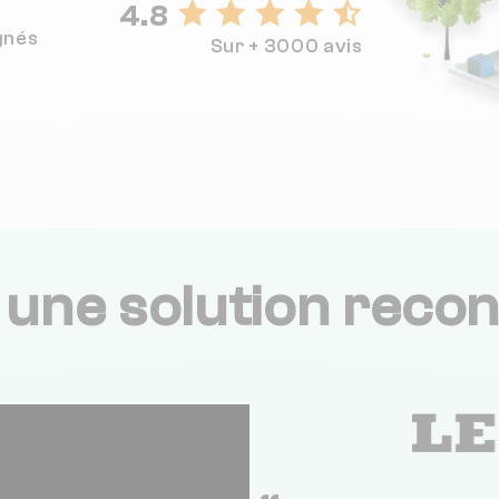
4.8
gnés
Sur + 3000 avis
,
une solution recon