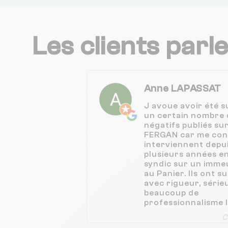
Les clients parl
Anne LAPASSAT
J avoue avoir été s
un certain nombre 
négatifs publiés sur
FERGAN car me conc
interviennent depu
plusieurs années e
syndic sur un immeu
au Panier. Ils ont s
avec rigueur, série
beaucoup de
professionnalisme 
consécutifs à 2 avis
C
qui viennent d être 