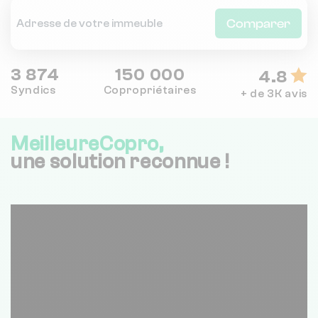
Comparer
3 874
150 000
4.8
Syndics
Copropriétaires
+ de 3K avis
MeilleureCopro,
une solution reconnue !