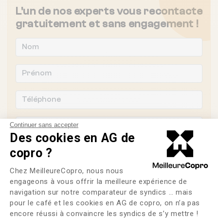
L'un de nos experts vous recontacte
gratuitement et sans engagement !
Continuer sans accepter
Des cookies en AG de
copro ?
Plateforme de Gestion du Consente
Chez MeilleureCopro, nous nous
Souhaitez-vous changer de syndic ?
engageons à vous offrir la meilleure expérience de
navigation sur notre comparateur de syndics … mais
OUI
NON
pour le café et les cookies en AG de copro, on n’a pas
Axeptio consent
encore réussi à convaincre les syndics de s’y mettre !