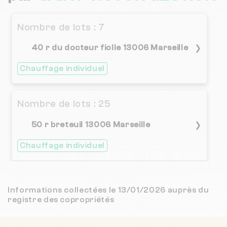
2.8 / 5
FONCIA VIEUX PORT
607 m
(789 avis)
Nombre de lots : 7
2.6 / 5
SCP DOUHAIRE AVAZERI
617 m
(14 avis)
40 r du docteur fiolle 13006 Marseille
❯
Chauffage individuel
CENTRE PROVENCAL DE GESTION IMMOBILIERE COLIN CEPROGIM COLIN
642 m
NC
UNICIL
653 m
NC
Nombre de lots : 25
4.5 / 5
50 r breteuil 13006 Marseille
❯
Oralia Couturier
655 m
(205 avis)
Chauffage individuel
3.9 / 5
COUDRE DEBES
692 m
(25 avis)
2.7 / 5
HORIZON AJ
762 m
(12 avis)
Informations collectées le 13/01/2026 auprès du
registre des copropriétés
5 / 5
GESTION IMMOBILIERE DU MIDI
813 m
(115 avis)