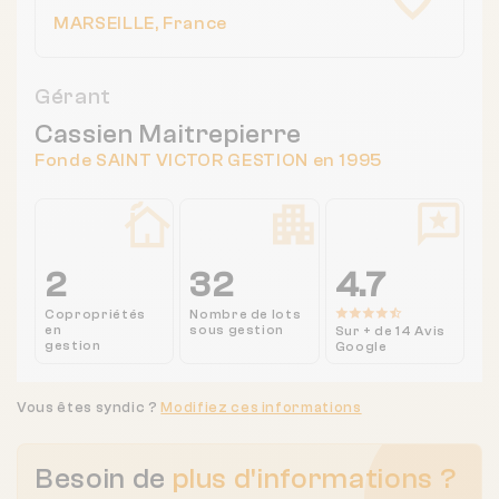
MARSEILLE, France
Gérant
Cassien Maitrepierre
Fonde SAINT VICTOR GESTION en 1995
2
32
4.7
Copropriétés
Nombre de lots
en
sous gestion
Sur + de 14 Avis
gestion
Google
Vous êtes syndic ?
Modifiez ces informations
Besoin de
plus d'informations ?