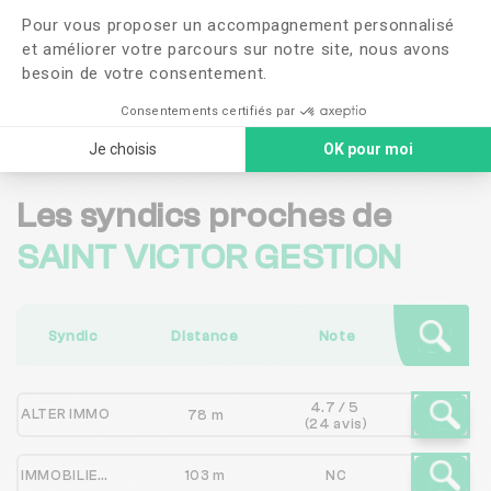
J'ai lu et j'accepte les
CGU
et la
politique de
Pour vous proposer un accompagnement personnalisé
confidentialité
et améliorer votre parcours sur notre site, nous avons
besoin de votre consentement.
Me faire rappeler
Consentements certifiés par
Je choisis
OK pour moi
Les syndics proches de
SAINT VICTOR GESTION
Syndic
Distance
Note
4.7 / 5
ALTER IMMO
78 m
(24 avis)
IMMOBILIERE PATRIMOINE ET FINANCES - I.P.F SYNEO - SYNEO
103 m
NC