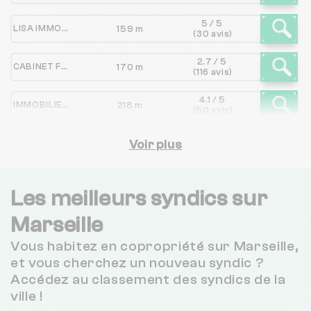
5 / 5
LISA IMMOBILIER
159 m
(30 avis)
2.7 / 5
CABINET FERGAN
170 m
(116 avis)
4.1 / 5
IMMOBILIERE DE LA PAIX
218 m
(50 avis)
2.9 / 5
PINATEL FRERES
Voir plus
293 m
(81 avis)
2.9 / 5
CABINET DALLAPORTA
310 m
(114 avis)
Les meilleurs syndics sur
4 / 5
Marseille
CABINET PAUL STEIN
317 m
(458 avis)
Vous habitez en copropriété sur Marseille,
BPY IMMOBILIER
319 m
NC
et vous cherchez un nouveau syndic ?
Accédez au classement des syndics de la
3.1 / 5
ville !
NESTENN
333 m
(57 avis)