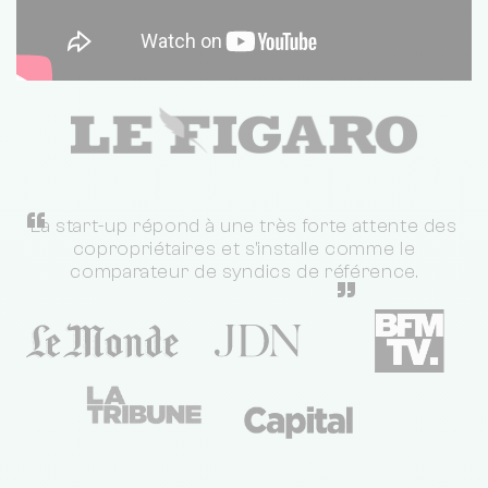
“
La start-up répond à une très forte attente des
copropriétaires et s'installe comme le
comparateur de syndics de référence.
”