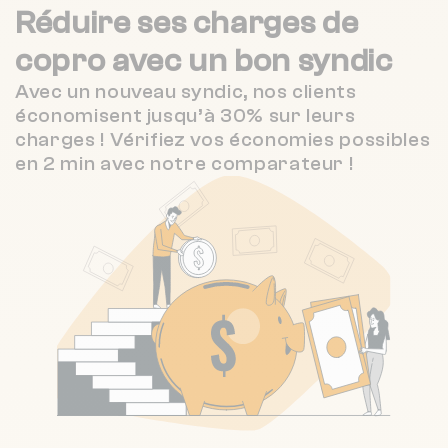
Réduire ses charges de
3.5 / 5
CITYA PARADIS
818 m
(691 avis)
copro
avec un bon syndic
2.8 / 5
C2 IMMO
822 m
(45 avis)
Avec un nouveau syndic, nos clients
économisent jusqu’à 30% sur leurs
4.7 / 5
DURAND IMMOBILIER
837 m
charges ! Vérifiez vos économies possibles
(235 avis)
en 2 min avec notre comparateur !
3 / 5
PMR GESTION CONSEIL COMAGEST
910 m
(5 avis)