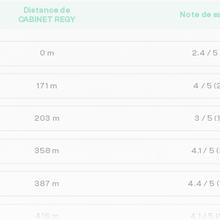
Distance de
Note de s
CABINET REGY
0 m
2.4 / 5
171 m
4 / 5
(
203 m
3 / 5
(
358 m
4.1 / 5
(
387 m
4.4 / 5
(
416 m
4.1 / 5
(