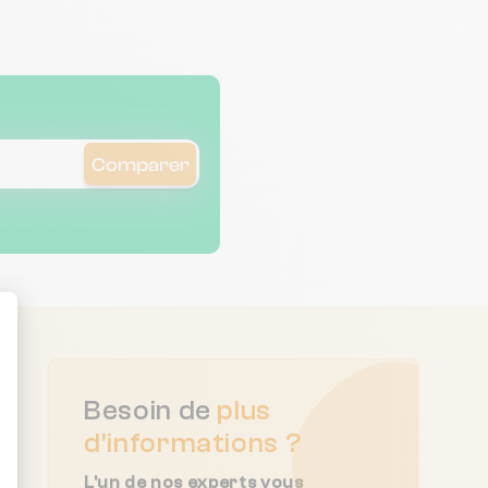
Comparer
ent : Personnalisez vos Options
Besoin de
plus
d'informations ?
L'un de nos experts vous