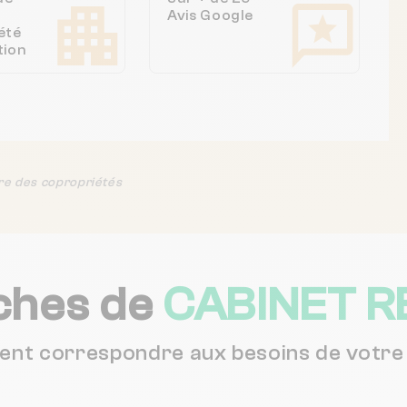
Avis Google
été
tion
re des copropriétés
ches de
CABINET R
vent correspondre aux besoins de votre 