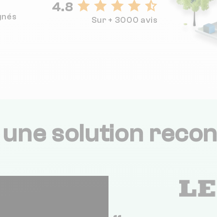
4.8
gnés
Sur + 3000 avis
,
une solution recon