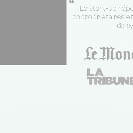
“
La start-up répo
copropriétaires e
de s