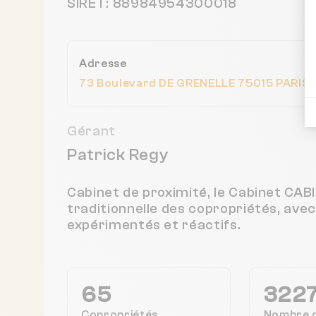
SIRET: 88984954300018
Adresse
73 Boulevard DE GRENELLE 75015 PARIS,
Gérant
Patrick Regy
Cabinet de proximité, le Cabinet CA
traditionnelle des copropriétés, ave
expérimentés et réactifs.
65
322
Copropriétés
Nombre 