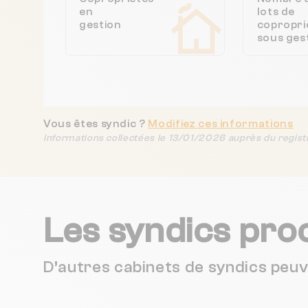
en
lots de
gestion
copropri
sous ges
Vous êtes syndic ?
Modifiez ces informations
Informations collectées le 13/01/2026 auprès du regist
Les syndics pro
D’autres cabinets de syndics peu