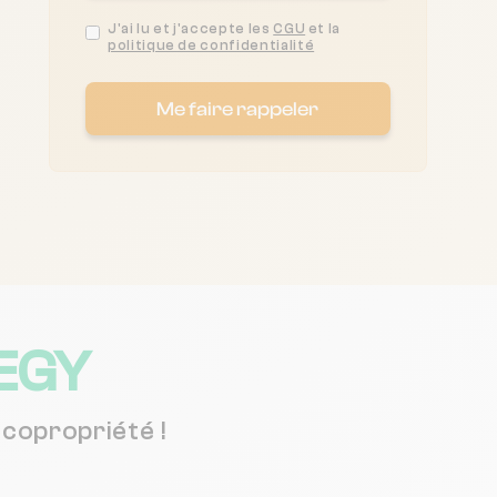
J'ai lu et j'accepte les
CGU
et la
politique de confidentialité
Me faire rappeler
EGY
copropriété !