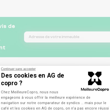
vis de
&
nt
Continuer sans accepter
Des cookies en AG de
copro ?
Plateforme de Gestion du Consentem
Chez MeilleureCopro, nous nous
engageons à vous offrir la meilleure expérience de
navigation sur notre comparateur de syndics … mais pour le
café et les cookies en AG de copro, on n’a pas encore réussi
Axeptio consent