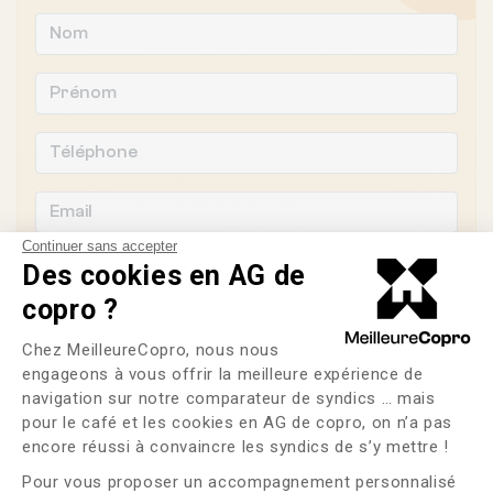
Continuer sans accepter
Des cookies en AG de
copro ?
Souhaitez-vous changer de syndic ?
Plateforme de Gestion du Consente
Chez MeilleureCopro, nous nous
engageons à vous offrir la meilleure expérience de
OUI
NON
navigation sur notre comparateur de syndics … mais
pour le café et les cookies en AG de copro, on n’a pas
Axeptio consent
J'ai lu et j'accepte les
CGU
et la
politique de
encore réussi à convaincre les syndics de s’y mettre !
confidentialité
Pour vous proposer un accompagnement personnalisé