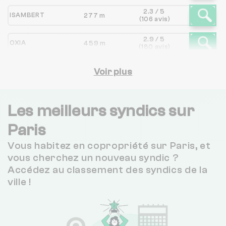
2.3 / 5
ISAMBERT
277 m
(106 avis)
2.9 / 5
OXIA
459 m
(180 avis)
OXIA
Voir plus
575 m
NC
3.4 / 5
DANIEL GLAISE
661 m
(20 avis)
Les meilleurs syndics sur
Paris
I2M
667 m
NC
Vous habitez en copropriété sur Paris, et
3.2 / 5
CABINET D'IMMOBILIER FRANCILIEN
698 m
vous cherchez un nouveau syndic ?
(19 avis)
Accédez au classement des syndics de la
ville !
CITYA BONNEFOI IMMOBILIER
719 m
NC
3.6 / 5
JFT GESTION
721 m
(62 avis)