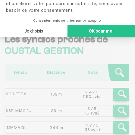
et améliorer votre parcours sur notre site, nous avons
Me faire rappeler
besoin de votre consentement.
Consentements certifiés par
Je choisis
OK pour moi
Les syndics proches de
OUSTAL GESTION
Syndic
Distance
Note
2.4 / 5
SOCIETE ANONYME D'HABITATIONS A LOYER MODERE TOIT ET JOIE
162 m
(180 avis)
3 / 5
S3P IMMO "DU STUDIO AU 3 PIECES"
231 m
(5 avis)
4.7 / 5
IMMO VISIONS
244 m
(13 avis)