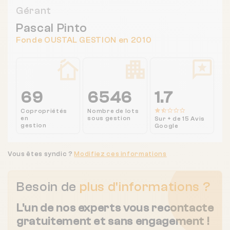
Gérant
Pascal Pinto
Fonde OUSTAL GESTION en 2010
69
6546
1.7
Copropriétés
Nombre de lots
en
sous gestion
Sur + de 15 Avis
gestion
Google
Vous êtes syndic ?
Modifiez ces informations
Besoin de
plus d'informations ?
L'un de nos experts vous recontacte
gratuitement et sans engagement !