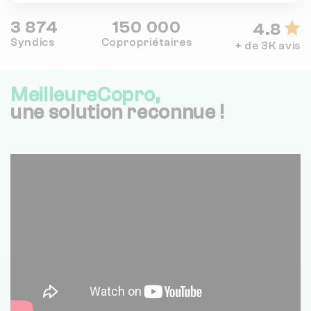
3 874
150 000
4.8
Syndics
Copropriétaires
+ de 3K avis
MeilleureCopro,
une solution reconnue !