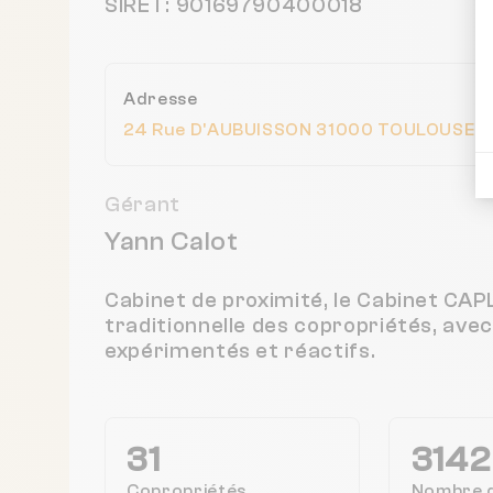
SIRET: 90169790400018
Adresse
24 Rue D'AUBUISSON 31000 TOULOUSE, 
Gérant
Yann Calot
Cabinet de proximité, le Cabinet CA
traditionnelle des copropriétés, ave
expérimentés et réactifs.
31
3142
Copropriétés
Nombre 