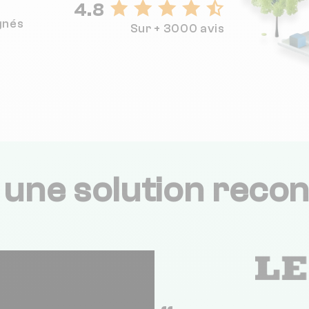
4.8
gnés
Sur + 3000 avis
,
une solution recon