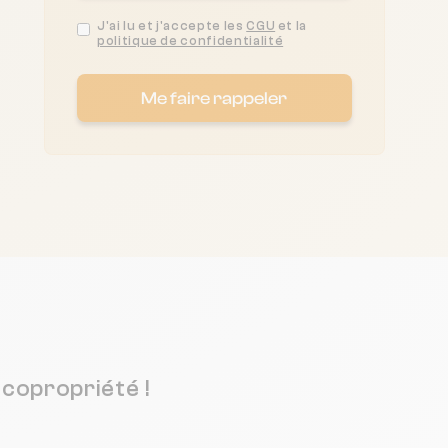
J'ai lu et j'accepte les
CGU
et la
politique de confidentialité
Me faire rappeler
copropriété !