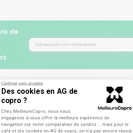
vis de
&
nt
Continuer sans accepter
Des cookies en AG de
copro ?
Plateforme de Gestion du Consentem
Chez MeilleureCopro, nous nous
engageons à vous offrir la meilleure expérience de
navigation sur notre comparateur de syndics … mais pour le
café et les cookies en AG de copro, on n’a pas encore réussi
Axeptio consent