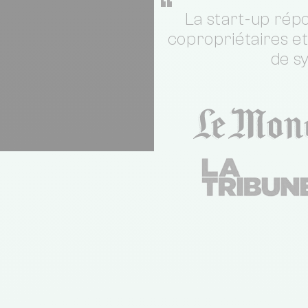
“
La start-up répo
copropriétaires e
de s