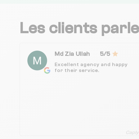
Les clients parl
Md Zia Ullah
5/5
Excellent agency and happy
for their service.
Caply