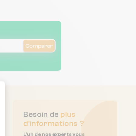
Comparer
ent : Personnalisez vos Options
Besoin de
plus
d'informations ?
L'un de nos experts vous