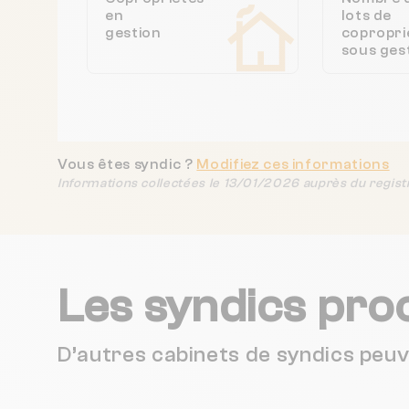
en
lots de
gestion
copropri
sous ges
Vous êtes syndic ?
Modifiez ces informations
Informations collectées le 13/01/2026 auprès du regist
Les syndics pro
D’autres cabinets de syndics peu