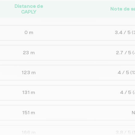
Distance de
Note de s
CAPLY
0 m
3.4 / 5
(
23 m
2.7 / 5
(
123 m
4 / 5
(1
131 m
4 / 5
(
151 m
166 m
3.8 / 5
(