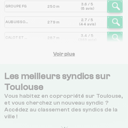
3.6 / 5
GROUPE FG
250 m
(8 avis)
2.7 / 5
AUBUISSON IMMOBILIER
279 m
(44 avis)
3.4 / 5
CALOT ET ASSOCIES
287 m
(363 avis)
3.4 / 5
CAPLY
Voir plus
287 m
(363 avis)
4 / 5
ESPACE CARNOT GESTION
290 m
(138 avis)
Les meilleurs syndics sur
4.4 / 5
Toulouse
AGENCE METROPOLE
290 m
(65 avis)
Vous habitez en copropriété sur Toulouse,
AD IMMOBILIER
296 m
NC
et vous cherchez un nouveau syndic ?
Accédez au classement des syndics de la
3.8 / 5
ville !
CABINET CLAUDE SANCHEZ
312 m
(571 avis)