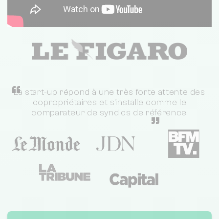
“
La start-up répond à une très forte attente des
copropriétaires et s'installe comme le
comparateur de syndics de référence.
”