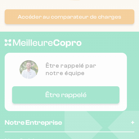
Nombre de lots : 6
Accéder au comparateur de charges
26 pl de la republique 31150 Bruguières
❯
Chauffage individuel
Nombre de lots : 4
Être rappelé par
notre équipe
❯
8 r paul dupin 31500 Toulouse
Être rappelé
Nombre de lots : 11
49 r des paradoux 31000 Toulouse
❯
Notre Entreprise
Chauffage individuel