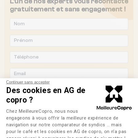
L'un de nos experts vous recontacte
gratuitement et sans engagement !
Continuer sans accepter
Des cookies en AG de
copro ?
Souhaitez-vous changer de syndic ?
Plateforme de Gestion du Consente
Chez MeilleureCopro, nous nous
engageons à vous offrir la meilleure expérience de
OUI
NON
navigation sur notre comparateur de syndics … mais
pour le café et les cookies en AG de copro, on n’a pas
Axeptio consent
J'ai lu et j'accepte les
CGU
et la
politique de