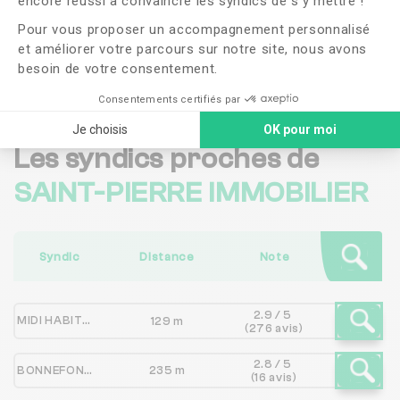
encore réussi à convaincre les syndics de s’y mettre !
confidentialité
Pour vous proposer un accompagnement personnalisé
et améliorer votre parcours sur notre site, nous avons
Me faire rappeler
besoin de votre consentement.
Consentements certifiés par
Je choisis
OK pour moi
Les syndics proches de
SAINT-PIERRE IMMOBILIER
Syndic
Distance
Note
2.9 / 5
MIDI HABITAT - ADMINISTRATION DE BIENS
129 m
(276 avis)
2.8 / 5
BONNEFONS*DENIS JEAN-MARIE/
235 m
(16 avis)