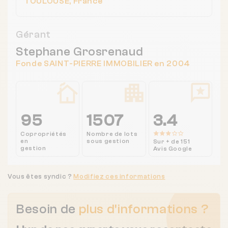
TOULOUSE, France
Gérant
Stephane Grosrenaud
Fonde SAINT-PIERRE IMMOBILIER en 2004
95
1507
3.4
Copropriétés
Nombre de lots
en
sous gestion
Sur + de 151
gestion
Avis Google
Vous êtes syndic ?
Modifiez ces informations
Besoin de
plus d'informations ?