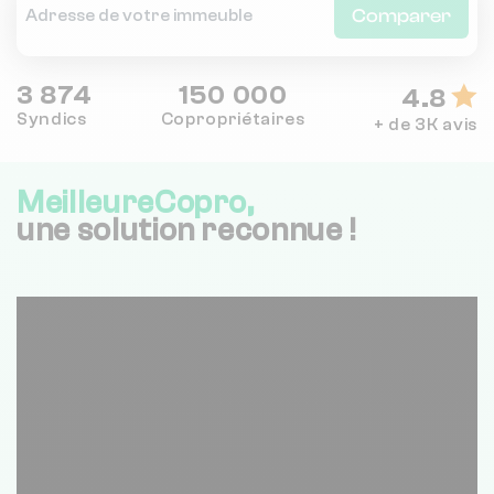
Comparer
3 874
150 000
4.8
Syndics
Copropriétaires
+ de 3K avis
MeilleureCopro,
une solution reconnue !