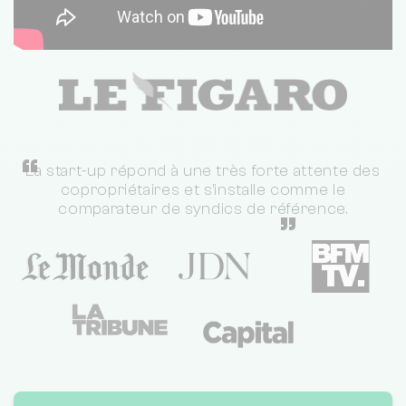
“
La start-up répond à une très forte attente des
copropriétaires et s'installe comme le
comparateur de syndics de référence.
”