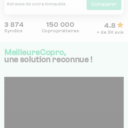
Comparer
3 874
150 000
4.8
Syndics
Copropriétaires
+ de 3K avis
MeilleureCopro,
une solution reconnue !