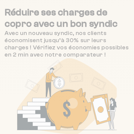
Nombre de lots : 49
Réduire ses charges de
❯
19 et 21 Place du Taurobole
copro
avec un bon syndic
Avec un nouveau syndic, nos clients
économisent jusqu’à 30% sur leurs
Nombre de lots : 40
charges ! Vérifiez vos économies possibles
en 2 min avec notre comparateur !
34 che de laprat 26000 Valence
❯
Chauffage collectif
Nombre de lots : 58
3 grande rue grande rue 26600 La
❯
Roche-de-Glun
Chauffage individuel