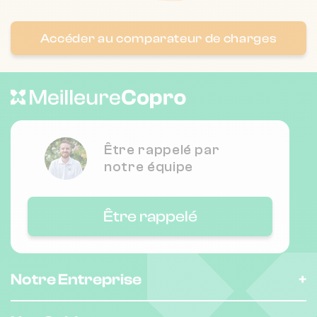
Nombre de lots : 381
Accéder au comparateur de charges
201 all des ondines 7500 Guilherand-
❯
Granges
Chauffage collectif
Nombre de lots : 121
Être rappelé par
notre équipe
7/9 r benjamin franklin 26000 Valence
❯
Chauffage collectif
Être rappelé
Nombre de lots : 60
❯
Notre Entreprise
52 r marcellin berthelot 26000
Valence