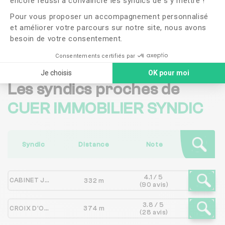
encore réussi à convaincre les syndics de s’y mettre !
confidentialité
Pour vous proposer un accompagnement personnalisé
et améliorer votre parcours sur notre site, nous avons
Me faire rappeler
besoin de votre consentement.
Consentements certifiés par
Je choisis
OK pour moi
Les syndics proches de
CUER IMMOBILIER SYNDIC
Syndic
Distance
Note
4.1 / 5
CABINET JEANSELME
332 m
(90 avis)
3.8 / 5
CROIX D'OR IMMOBILIER
374 m
(28 avis)