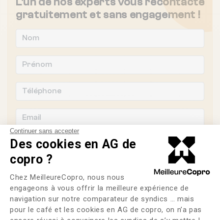
L'un de nos experts vous recontacte
gratuitement et sans engagement !
Continuer sans accepter
Des cookies en AG de
copro ?
Souhaitez-vous changer de syndic ?
Plateforme de Gestion du Consente
Chez MeilleureCopro, nous nous
engageons à vous offrir la meilleure expérience de
OUI
NON
navigation sur notre comparateur de syndics … mais
pour le café et les cookies en AG de copro, on n’a pas
Axeptio consent
J'ai lu et j'accepte les
CGU
et la
politique de