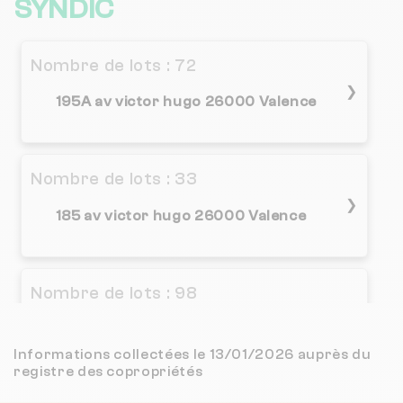
SYNDIC
Nombre de lots : 72
❯
195A av victor hugo 26000 Valence
Nombre de lots : 33
❯
185 av victor hugo 26000 Valence
Nombre de lots : 98
51 av maurice faure 26000 Valence
❯
Informations collectées le 13/01/2026 auprès du
Chauffage collectif
registre des copropriétés