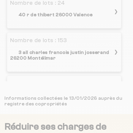
Nombre de lots : 24
❯
40 r de thibert 26000 Valence
Nombre de lots : 153
❯
3 all charles francois justin josserand
26200 Montélimar
Nombre de lots : 45
26 r de montesquieu 26000 Valence
❯
Informations collectées le 13/01/2026 auprès du
registre des copropriétés
Chauffage collectif
Réduire ses charges de
Nombre de lots : 514