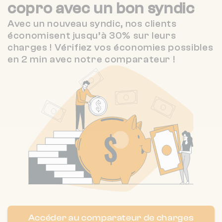
copro
avec un bon syndic
377 av victor hugo 26000 VALENCE
❯
Avec un nouveau syndic, nos clients
Chauffage individuel
économisent jusqu’à 30% sur leurs
charges ! Vérifiez vos économies possibles
en 2 min avec notre comparateur !
Nombre de lots : 17
46 bd vauban 26000 Valence
❯
Chauffage individuel
Nombre de lots : 24
❯
7 r des vercandieres 26600 Tain-
l'Hermitage
Nombre de lots : 51
Accéder au comparateur de charges