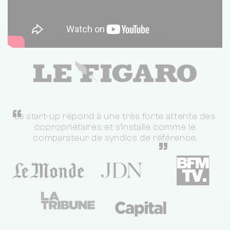
“
La start-up répond à une très forte attente des
copropriétaires et s'installe comme le
comparateur de syndics de référence.
”