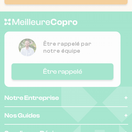
❯
202 av victor hugo 26000 Valence
Nombre de lots : 114
Être rappelé par
63 r albert varnet 26000 VALENCE
❯
notre équipe
Chauffage individuel
Être rappelé
Nombre de lots : 21
❯
lot dona, 26000 Valence
Notre Entreprise
Nombre de lots : 15
Nos Guides
❯
57 r paul bert 26000 Valence