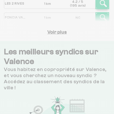
4.2 / 5
LES 2 RIVES
1 km
(195 avis)
FONCIA VALLEE DU RHONE
1 km
NC
3.8 / 5
CROIX D'OR IMMOBILIER
Voir plus
1 km
(28 avis)
CITYA SYNDIC'ACTIF
1 km
NC
Les meilleurs syndics sur
3.7 / 5
Valence
CUER IMMOBILIER SYNDIC
1 km
(265 avis)
Vous habitez en copropriété sur Valence,
4.1 / 5
CABINET JEANSELME
1 km
et vous cherchez un nouveau syndic ?
(90 avis)
Accédez au classement des syndics de la
3.2 / 5
ville !
IMMO DE FRANCE VALRIM
1 km
(235 avis)
4.9 / 5
ISI
1 km
(129 avis)