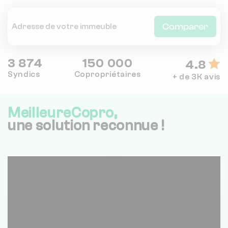
Comparer
3 874
150 000
4.8
Syndics
Copropriétaires
+ de 3K avis
MeilleureCopro,
une solution reconnue !