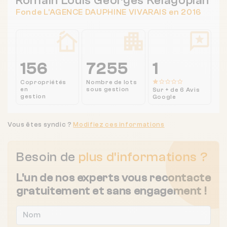
Romain Louis Georges Kelagopian
Fonde L'AGENCE DAUPHINE VIVARAIS en 2016
156
7255
1
Copropriétés
Nombre de lots
en
sous gestion
Sur + de 6 Avis
gestion
Google
Vous êtes syndic ?
Modifiez ces informations
Besoin de
plus d'informations ?
L'un de nos experts vous recontacte
gratuitement et sans engagement !