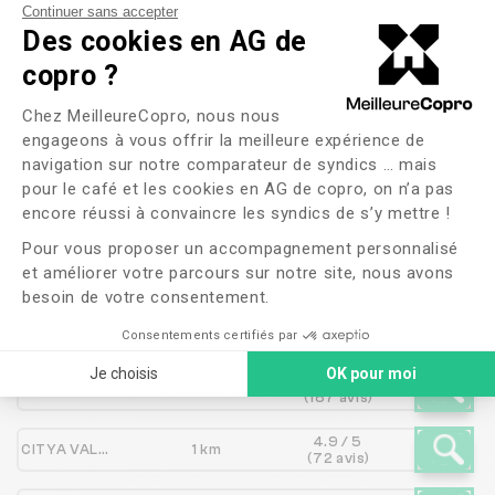
Continuer sans accepter
Des cookies en AG de
copro ?
Les syndics proches de
Plateforme de Gestion du Consente
Chez MeilleureCopro, nous nous
L'AGENCE DAUPHINE
engageons à vous offrir la meilleure expérience de
VIVARAIS
navigation sur notre comparateur de syndics … mais
pour le café et les cookies en AG de copro, on n’a pas
Axeptio consent
encore réussi à convaincre les syndics de s’y mettre !
Pour vous proposer un accompagnement personnalisé
Syndic
Distance
Note
et améliorer votre parcours sur notre site, nous avons
besoin de votre consentement.
2 / 5
SQUARE HABITAT SUD RHONE ALPES
319 m
(3 avis)
Consentements certifiés par
Je choisis
OK pour moi
4 / 5
DE MAISON PIERRE
1 km
(187 avis)
4.9 / 5
CITYA VALENCE
1 km
(72 avis)