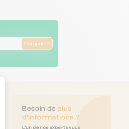
Comparer
ent : Personnalisez vos Options
Besoin de
plus
d'informations ?
L'un de nos experts vous