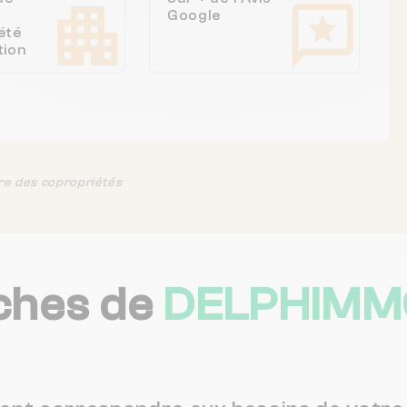
Google
été
tion
re des copropriétés
ches de
DELPHIMMO