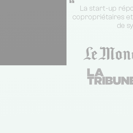
“
La start-up répo
copropriétaires e
de s