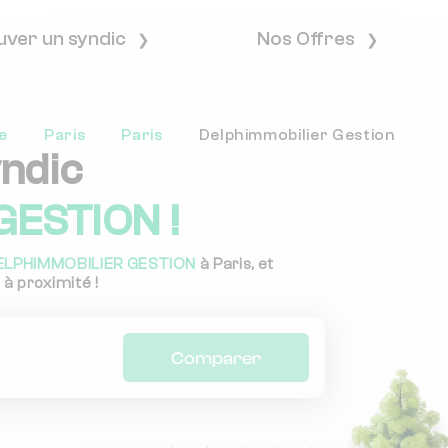
uver un syndic
Nos Offres
e
Paris
Paris
Delphimmobilier Gestion
yndic
ESTION !
ELPHIMMOBILIER GESTION
à Paris, et
 à proximité !
Comparer