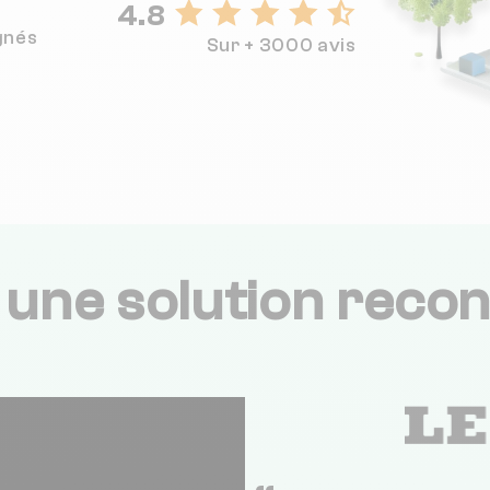
4.8
gnés
Sur + 3000 avis
,
une solution recon