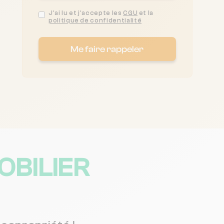
J'ai lu et j'accepte les
CGU
et la
politique de confidentialité
Me faire rappeler
BILIER