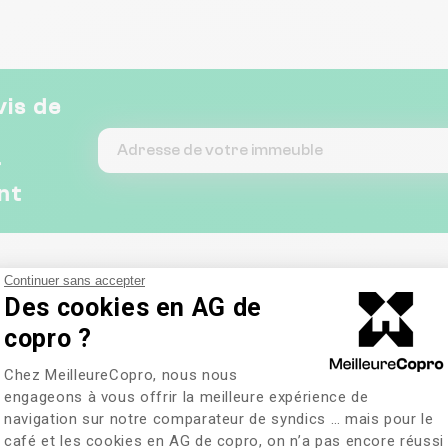
vis de
&
nt
Continuer sans accepter
Des cookies en AG de
copro ?
Plateforme de Gestion du Consentem
Chez MeilleureCopro, nous nous
TION
engageons à vous offrir la meilleure expérience de
igne.com
navigation sur notre comparateur de syndics … mais pour le
café et les cookies en AG de copro, on n’a pas encore réussi
Axeptio consent