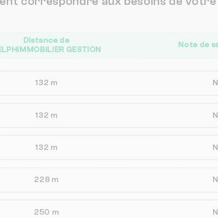
vent correspondre aux besoins de votre 
Distance de
Note de s
ELPHIMMOBILIER GESTION
132 m
132 m
132 m
228 m
250 m