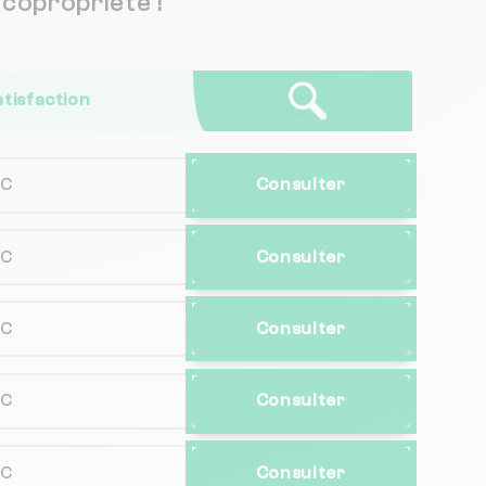
copropriété !
atisfaction
NC
Consulter
NC
Consulter
NC
Consulter
NC
Consulter
NC
Consulter