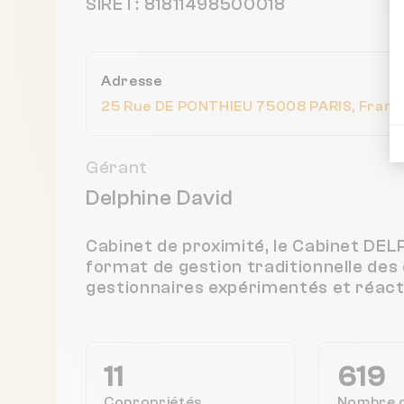
SIRET: 81811498500018
Adresse
25 Rue DE PONTHIEU 75008 PARIS, Franc
Gérant
Delphine David
Cabinet de proximité, le Cabinet D
format de gestion traditionnelle des
gestionnaires expérimentés et réacti
11
619
Copropriétés
Nombre 