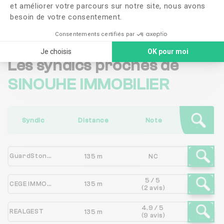
et améliorer votre parcours sur notre site, nous avons
Me faire rappeler
besoin de votre consentement.
Consentements certifiés par
Je choisis
OK pour moi
Les syndics proches de
SINOUHE IMMOBILIER
Syndic
Distance
Note
GuardStone Immobilier
135 m
NC
5 / 5
CEGE IMMOBILIER
135 m
(2 avis)
4.9 / 5
REALGEST
135 m
(9 avis)