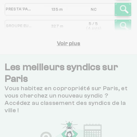
PRESTA'PART
135 m
NC
5 / 5
GROUPE EUROPE FINANCE IMMOBILIER
327 m
(4 avis)
GCA
Voir plus
333 m
NC
2.8 / 5
GESTIMA
441 m
(31 avis)
Les meilleurs syndics sur
3.7 / 5
Paris
GERARD SAFAR
578 m
(223 avis)
Vous habitez en copropriété sur Paris, et
4.9 / 5
LRPI
598 m
vous cherchez un nouveau syndic ?
(52 avis)
Accédez au classement des syndics de la
ville !
ACAPACE CONSEILS ET GESTION
605 m
NC
4.1 / 5
PLISSON ET COMPAGNIE
615 m
(40 avis)