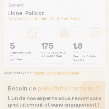
Gérant
Lionel Palicot
Fonde SINOUHE IMMOBILIER en 2000
5
175
1.8
Copropriétés
Nombre de lots
en
sous gestion
Sur + de 8 Avis
gestion
Google
Vous êtes syndic ?
Modifiez ces informations
Besoin de
plus d'informations ?
L'un de nos experts vous recontacte
gratuitement et sans engagement !