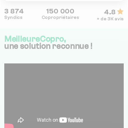
3 874
150 000
4.8
Syndics
Copropriétaires
+ de 3K avis
MeilleureCopro,
une solution reconnue !