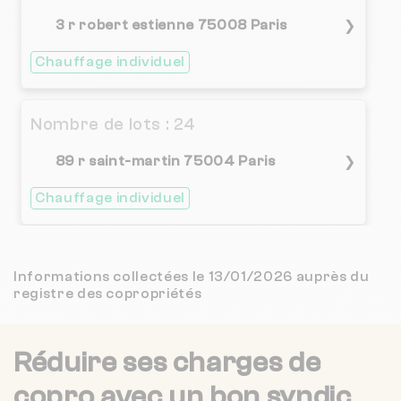
ETUDE MS SYNDIC
827 m
NC
3 r robert estienne 75008 Paris
❯
Chauffage individuel
MC IMMO
827 m
NC
1 / 5
ARTESIA GESTION
827 m
(1 avis)
Nombre de lots : 24
4.8 / 5
89 r saint-martin 75004 Paris
❯
RUBENS IMMOBILIER
856 m
(28 avis)
Chauffage individuel
CHRISTIAN DE ROULHAC
856 m
NC
4.8 / 5
Nombre de lots : 15
ROULHAC IMMOBILIER
856 m
(28 avis)
Informations collectées le 13/01/2026 auprès du
registre des copropriétés
❯
17 pl du 15eme corps 83990 Saint-
3 / 5
DEFI CONSEIL IMMOBILIER
868 m
Tropez
(15 avis)
Réduire ses charges de
JMD CONSEIL
875 m
NC
copro
avec un bon syndic
Nombre de lots : 30