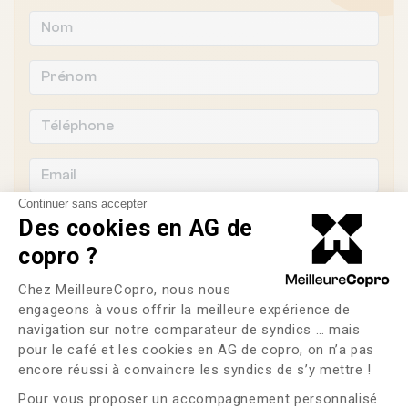
Continuer sans accepter
Des cookies en AG de
copro ?
Souhaitez-vous changer de syndic ?
Plateforme de Gestion du Consente
Chez MeilleureCopro, nous nous
engageons à vous offrir la meilleure expérience de
OUI
NON
navigation sur notre comparateur de syndics … mais
pour le café et les cookies en AG de copro, on n’a pas
Axeptio consent
J'ai lu et j'accepte les
CGU
et la
politique de
encore réussi à convaincre les syndics de s’y mettre !
confidentialité
Pour vous proposer un accompagnement personnalisé