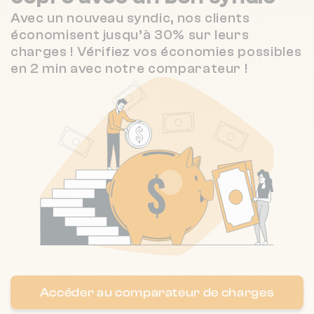
4.4 / 5
COLOMBUS PROPERTY
893 m
(7 avis)
Avec un nouveau syndic, nos clients
❯
13 r du docteur lancereaux 75008
économisent jusqu’à 30% sur leurs
Paris
5 / 5
DELPHIMMOBILIER GESTION
931 m
charges ! Vérifiez vos économies possibles
(1 avis)
en 2 min avec notre comparateur !
M C I
971 m
NC
Nombre de lots : 29
❯
152 Rue de Tocqueville 75017 Paris
Accéder au comparateur de charges