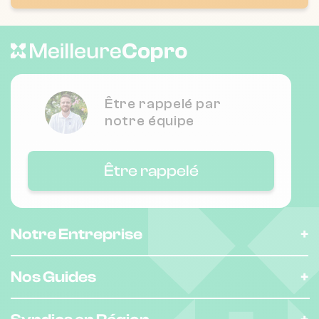
Nombre de lots : 20
❯
12 che des moineaux 83000 TOULON
Être rappelé par
notre équipe
Nombre de lots : 190
Être rappelé
❯
2106 che de la seyne a bastian 83500
La Seyne-sur-Mer
Notre Entreprise
Nombre de lots : 171
❯
Nos Guides
av francois cuzin, 83000 Toulon