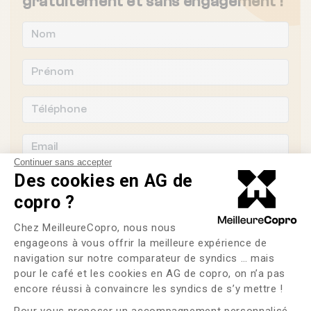
gratuitement et sans engagement !
Continuer sans accepter
Des cookies en AG de
copro ?
Plateforme de Gestion du Consente
Souhaitez-vous changer de syndic ?
Chez MeilleureCopro, nous nous
engageons à vous offrir la meilleure expérience de
OUI
NON
navigation sur notre comparateur de syndics … mais
pour le café et les cookies en AG de copro, on n’a pas
Axeptio consent
encore réussi à convaincre les syndics de s’y mettre !
J'ai lu et j'accepte les
CGU
et la
politique de
confidentialité
Pour vous proposer un accompagnement personnalisé