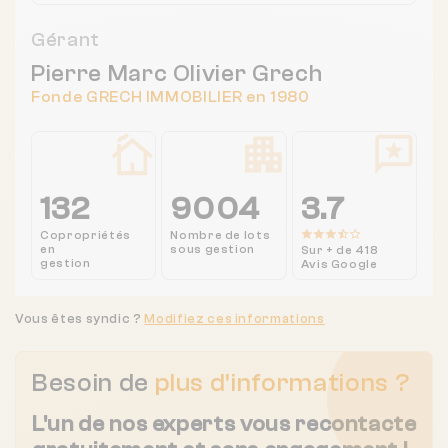
Gérant
Pierre Marc Olivier Grech
Fonde GRECH IMMOBILIER en 1980
132
9004
3.7
Copropriétés
Nombre de lots
en
sous gestion
Sur + de 418
gestion
Avis Google
Vous êtes syndic ?
Modifiez ces informations
Besoin de
plus d'informations ?
L'un de nos experts vous recontacte