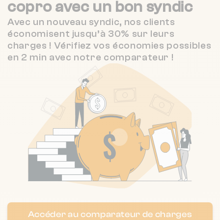
Nombre de lots : 246
copro
avec un bon syndic
5 / 5
❯
SANIMMO
5 km
(15 avis)
av general nogues, 83000 Toulon
Avec un nouveau syndic, nos clients
économisent jusqu’à 30% sur leurs
4.9 / 5
IMMOBILIERE DU PIN ROLLAND
5 km
charges ! Vérifiez vos économies possibles
(15 avis)
en 2 min avec notre comparateur !
Nombre de lots : 15
RIVOLI IMMOBILIER
5 km
NC
❯
10r colomb bechar 83200 TOULON
Nombre de lots : 164
76 r victor gelu 83000 Toulon
❯
Chauffage collectif
Nombre de lots : 61
❯
Accéder au comparateur de charges
101 bd eugene pelletan 83000 TOULON