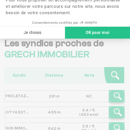
et améliorer votre parcours sur notre site, nous avons
Me faire rappeler
besoin de votre consentement.
Consentements certifiés par
Je choisis
OK pour moi
Les syndics proches de
GRECH IMMOBILIER
Syndic
Distance
Note
PROLETAZUR
261 m
NC
3.4 / 5
CITYA ESTUBLIER
499 m
(453 avis)
2.6 / 5
SUN IMMOBILIER - SUN VACANCES
642 m