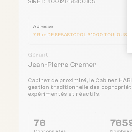
SIRET: 40012146300105
Adresse
7 Rue DE SEBASTOPOL 31000 TOULOUSE,
Gérant
Jean-Pierre Cremer
Cabinet de proximité, le Cabinet H
gestion traditionnelle des coproprié
expérimentés et réactifs.
76
765
Copropriétés
Nombre 