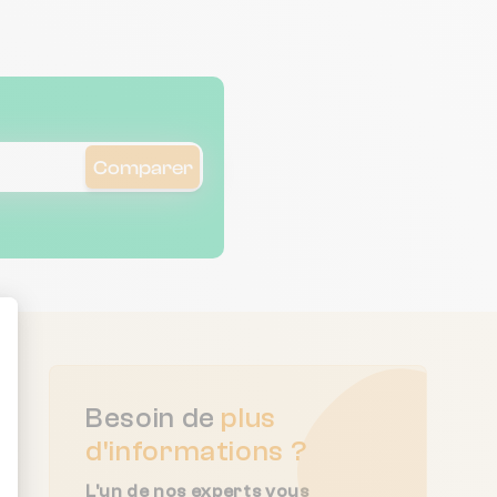
Comparer
ent : Personnalisez vos Options
Besoin de
plus
d'informations ?
L'un de nos experts vous