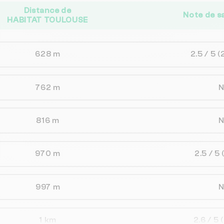
Distance de
Note de s
HABITAT TOULOUSE
628 m
2.5 / 5
(
762 m
816 m
970 m
2.5 / 5
997 m
1 km
2.6 / 5