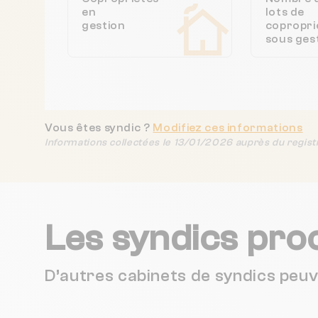
en
lots de
gestion
copropri
sous ges
Vous êtes syndic ?
Modifiez ces informations
Informations collectées le 13/01/2026 auprès du regist
Les syndics pro
D’autres cabinets de syndics peu