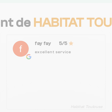
ent de
HABITAT TO
fay fay
5/5
excellent service
Habitat Toulouse