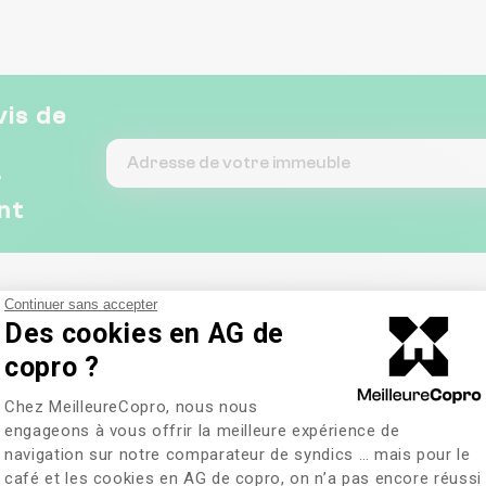
vis de
&
nt
Continuer sans accepter
Des cookies en AG de
copro ?
Plateforme de Gestion du Consentem
Chez MeilleureCopro, nous nous
engageons à vous offrir la meilleure expérience de
at.fr
navigation sur notre comparateur de syndics … mais pour le
café et les cookies en AG de copro, on n’a pas encore réussi
Axeptio consent