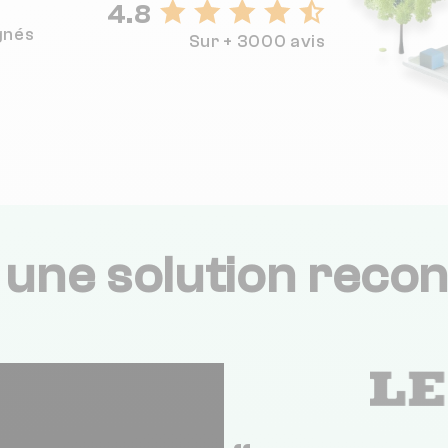
4.8
gnés
Sur + 3000 avis
,
une solution recon