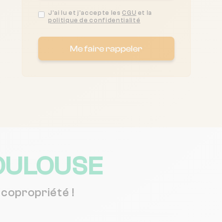
J'ai lu et j'accepte les
CGU
et la
politique de confidentialité
Me faire rappeler
OULOUSE
copropriété !