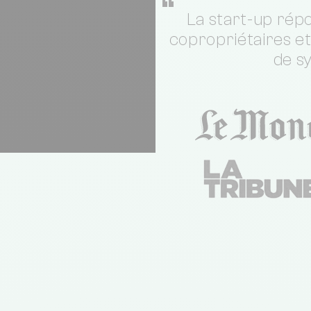
“
La start-up répo
copropriétaires e
de s