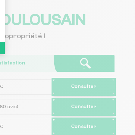
TOULOUSAIN
copropriété !
atisfaction
NC
Consulter
(60 avis)
Consulter
NC
Consulter