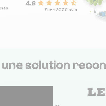
4.8
gnés
Sur + 3000 avis
,
une solution recon