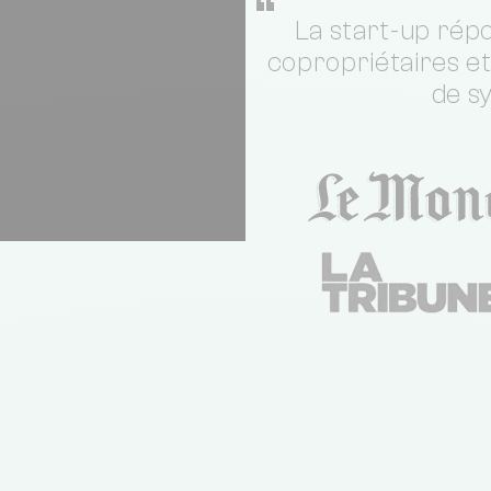
“
La start-up répo
copropriétaires e
de s