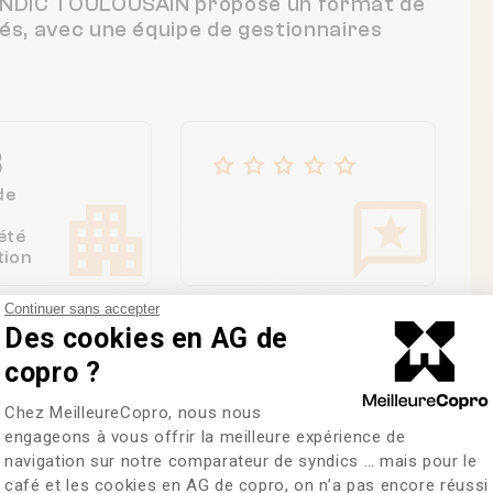
 SYNDIC TOULOUSAIN propose un format de
tés, avec une équipe de gestionnaires
8
de
été
tion
Continuer sans accepter
Des cookies en AG de
copro ?
Plateforme de Gestion du Consentem
Chez MeilleureCopro, nous nous
re des copropriétés
engageons à vous offrir la meilleure expérience de
navigation sur notre comparateur de syndics … mais pour le
café et les cookies en AG de copro, on n’a pas encore réussi
Axeptio consent