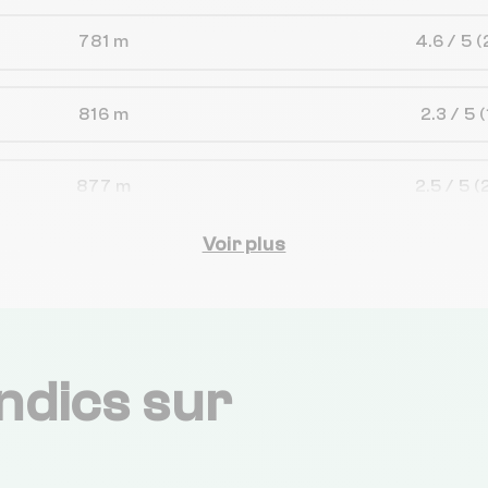
781 m
4.6 / 5
(
816 m
2.3 / 5
(
877 m
2.5 / 5
(
Voir plus
911 m
4.7 / 5
964 m
3.7 / 5
ndics sur
969 m
2.4 / 5
987 m
3.6 / 5