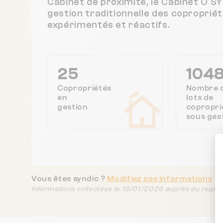
Cabinet de proximité, le Cabinet O
gestion traditionnelle des coproprié
expérimentés et réactifs.
25
104
Copropriétés
Nombre 
en
lots de
gestion
copropri
sous ges
Vous êtes syndic ?
Modifiez ces informations
Informations collectées le 13/01/2026 auprès du regist