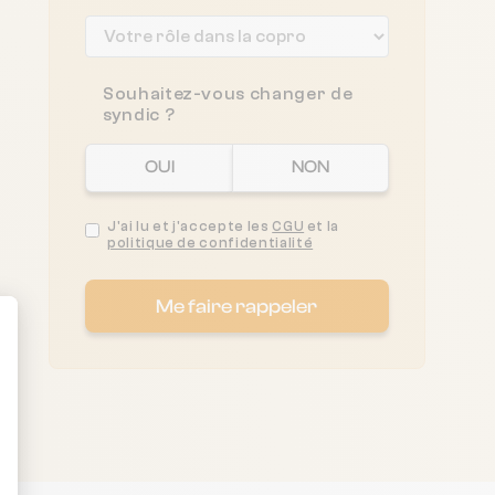
Souhaitez-vous changer de
syndic ?
OUI
NON
J'ai lu et j'accepte les
CGU
et la
politique de confidentialité
Me faire rappeler
ent : Personnalisez vos Options