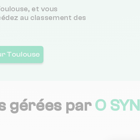
oulouse, et vous
cédez au classement des
1 km
1 km
3.1 / 5
(
ur Toulouse
1 km
1 km
2.6 / 5
s gérées par
O SYN
1 km
2.8 / 5
(
1 km
1 / 5
(