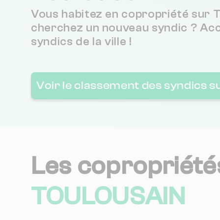
Vous habitez en copropriété sur T
cherchez un nouveau syndic ? Ac
CABINET DALAS
syndics de la ville !
OSIRIS GESTION
Voir le classement des syndics s
LE GREVELLEC IMMOBILIER
ACI - CAZES IMMOBILIER
Les copropriété
SQUARE HABITAT
TOULOUSAIN
ACTIM CARCENAC