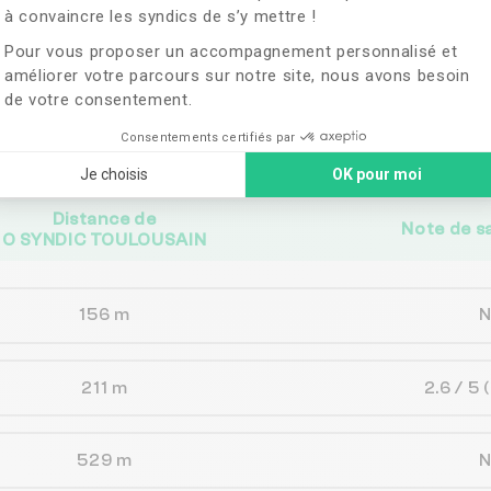
à convaincre les syndics de s’y mettre !
ches de
O SYNDIC 
Pour vous proposer un accompagnement personnalisé et
améliorer votre parcours sur notre site, nous avons besoin
de votre consentement.
vent correspondre aux besoins de votre 
Consentements certifiés par
Je choisis
OK pour moi
Distance de
Note de s
O SYNDIC TOULOUSAIN
156 m
211 m
2.6 / 5
529 m