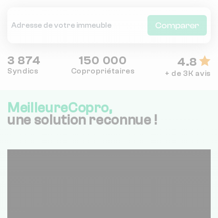
Comparer
3 874
150 000
4.8
Syndics
Copropriétaires
+ de 3K avis
MeilleureCopro,
une solution reconnue !