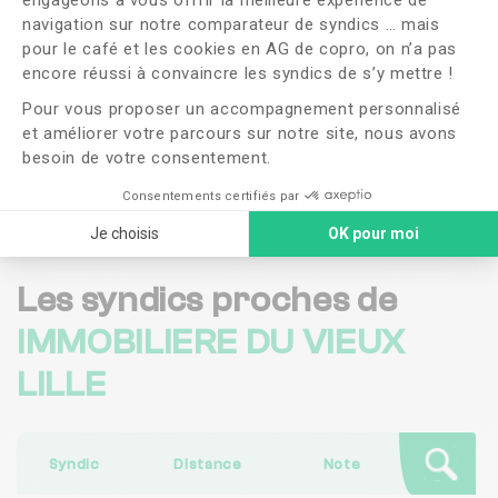
navigation sur notre comparateur de syndics … mais
OUI
NON
pour le café et les cookies en AG de copro, on n’a pas
Axeptio consent
encore réussi à convaincre les syndics de s’y mettre !
J'ai lu et j'accepte les
CGU
et la
politique de
Pour vous proposer un accompagnement personnalisé
confidentialité
et améliorer votre parcours sur notre site, nous avons
besoin de votre consentement.
Me faire rappeler
Consentements certifiés par
Je choisis
OK pour moi
Les syndics proches de
IMMOBILIERE DU VIEUX
LILLE
Syndic
Distance
Note