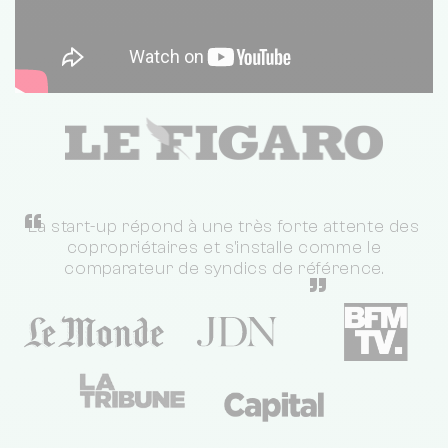
“
La start-up répond à une très forte attente des
copropriétaires et s'installe comme le
comparateur de syndics de référence.
”