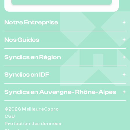
Nombre de lots : 40
❯
1A r guy mocquet 59113 SECLIN
Notre Entreprise
Nos Guides
Nombre de lots : 7
❯
Syndics en Région
28 Rue Barthélemy Delespaul 59000
LILLE
Syndics en IDF
Nombre de lots : 20
Syndics en Auvergne-
Rhône-Alpes
❯
54 av foubert 59110 La Madeleine
©2026 MeilleureCopro
CGU
Nombre de lots : 11
Protection des données