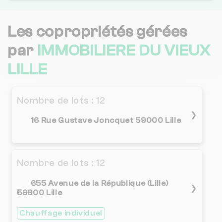
3 / 5
IPSO IMMOBILIER
1 km
(2 avis)
Les copropriétés gérées
Nexity Lamy SAINT-ANDRE-LEZ-LILLE
1 km
NC
par
IMMOBILIERE DU VIEUX
LILLE
MY IMMO
2 km
NC
3.8 / 5
CITYA DESCAMPIAUX VAUBAN
2 km
Nombre de lots : 12
(517 avis)
❯
16 Rue Gustave Joncquet 59000 Lille
Nexity Lamy LA MADELEINE
2 km
NC
IMMO DE FRANCE HAUTS DE FRANCE
2 km
NC
Nombre de lots : 12
JV CONSEIL PATRIMOINE RETRAITE
2 km
NC
655 Avenue de la République (Lille)
❯
59800 Lille
1.9 / 5
PARTENORD HABITAT
3 km
(90 avis)
Chauffage individuel