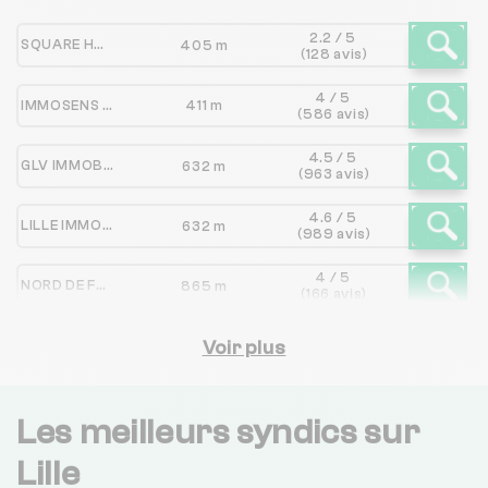
2.2 / 5
SQUARE HABITAT NORD DE FRANCE
405 m
(128 avis)
4 / 5
IMMOSENS COPRO
411 m
(586 avis)
4.5 / 5
GLV IMMOBILIER
632 m
(963 avis)
4.6 / 5
LILLE IMMO SYNDIC
632 m
(989 avis)
4 / 5
NORD DE FRANCE PROPRIETES
865 m
(166 avis)
FONCIA SAINT ANDRE
Voir plus
901 m
NC
4.6 / 5
FAELENS IMMOBILIER
1 km
(153 avis)
Les meilleurs syndics sur
3.4 / 5
Lille
VACHERAND IMMOBILIER
1 km
(431 avis)