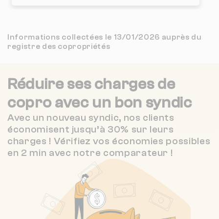
4.3 / 5
GRIMMELPONT IMMOBILIER
3 km
(200 avis)
Nombre de lots : 4
4.7 / 5
Informations collectées le 13/01/2026 auprès du
IMMO HDF
3 km
❯
(3 avis)
95-97 r leon gambetta 59260 Lille
registre des copropriétés
CITYA DESCAMPIAUX FLANDRES
4 km
NC
Réduire ses charges de
Nombre de lots : 15
ANNE-SOPHIE OLIVIER
6 km
NC
copro
avec un bon syndic
❯
13 RUE BARTHOLOME MASUREL 59800
3.3 / 5
LILLE
Avec un nouveau syndic, nos clients
VILOGIA PREMIUM S.A. COOPERATIVE DE PRODUCTION D'HLM A CAPITAL VARIABLE
8 km
(252 avis)
économisent jusqu’à 30% sur leurs
charges ! Vérifiez vos économies possibles
3.6 / 5
SEREINO GESTION
9 km
(5 avis)
en 2 min avec notre comparateur !
Nombre de lots : 19
9 r du lieutenant colpin 59800 Lille
❯
Chauffage individuel