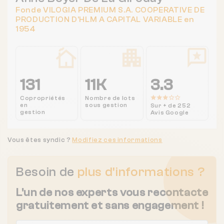
Fonde VILOGIA PREMIUM S.A. COOPERATIVE DE
PRODUCTION D'HLM A CAPITAL VARIABLE en
1954
131
11K
3.3
Copropriétés
Nombre de lots
en
sous gestion
Sur + de 252
gestion
Avis Google
Vous êtes syndic ?
Modifiez ces informations
Besoin de
plus d'informations ?
L'un de nos experts vous recontacte
gratuitement et sans engagement !