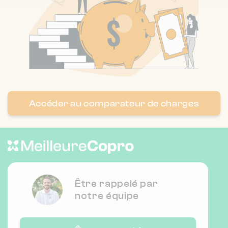
Nombre de lots : 180
1 av de flandre 59150 Wattrelos
❯
Chauffage individuel
Nombre de lots : 205
Accéder au comparateur de charges
229 Avenue Le Notre 59100 ROUBAIX
❯
Chauffage collectif
Nombre de lots : 64
Être rappelé par
notre équipe
❯
32 av jean mermoz 59200 Tourcoing