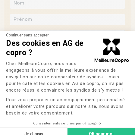
Continuer sans accepter
Des cookies en AG de
copro ?
Plateforme de Gestion du Consente
Chez MeilleureCopro, nous nous
engageons à vous offrir la meilleure expérience de
navigation sur notre comparateur de syndics … mais
pour le café et les cookies en AG de copro, on n’a pas
Souhaitez-vous changer de syndic ?
Axeptio consent
encore réussi à convaincre les syndics de s’y mettre !
OUI
NON
Pour vous proposer un accompagnement personnalisé
et améliorer votre parcours sur notre site, nous avons
besoin de votre consentement.
J'ai lu et j'accepte les
CGU
et la
politique de
confidentialité
Consentements certifiés par
Je choisis
OK pour moi