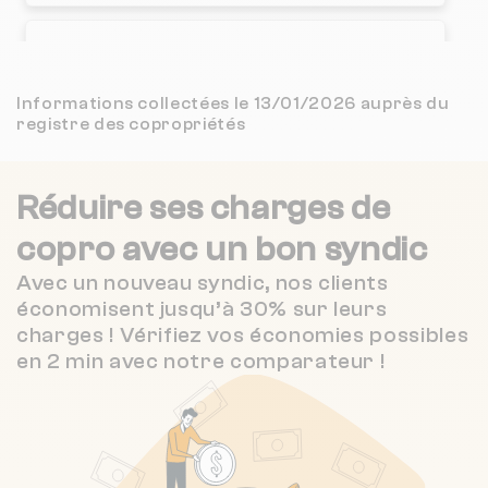
(153 avis)
3.5 / 5
Nombre de lots : 430
CAMAG COPRO
9 km
(108 avis)
19 r des vosges 59510 Hem
❯
Informations collectées le 13/01/2026 auprès du
3.1 / 5
SKURPEL IMMOBILIER
9 km
(46 avis)
registre des copropriétés
Chauffage individuel
2.2 / 5
FONCIA HAUTS DE FRANCE
9 km
(492 avis)
Réduire ses charges de
Nombre de lots : 201
Nexity Lamy SAINT-ANDRE-LEZ-LILLE
9 km
NC
copro
avec un bon syndic
1 r arthur bacro 59390 Lys-lez-Lannoy
❯
Avec un nouveau syndic, nos clients
Chauffage collectif
économisent jusqu’à 30% sur leurs
charges ! Vérifiez vos économies possibles
en 2 min avec notre comparateur !
Nombre de lots : 238
1 r de rochdale 59200 Tourcoing
❯
Chauffage collectif