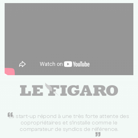
“
La start-up répond à une très forte attente des
copropriétaires et s'installe comme le
comparateur de syndics de référence.
”