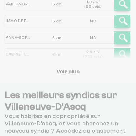
1.9 / 5
PARTENORD HABITAT
5 km
(90 avis)
IMMO DE FRANCE HAUTS DE FRANCE
5 km
NC
ANNE-SOPHIE OLIVIER
6 km
NC
2.6 / 5
CABINET LEDOUX
6 km
(223 avis)
CITYA PONS ET CIE
Voir plus
7 km
NC
Nexity Lamy LA MADELEINE
7 km
NC
Les meilleurs syndics sur
3 / 5
Villeneuve-D'Ascq
IPSO IMMOBILIER
7 km
(2 avis)
Vous habitez en copropriété sur
CITYA DESCAMPIAUX CENTRE
7 km
NC
Villeneuve-D'ascq, et vous cherchez un
nouveau syndic ? Accédez au classement
1.8 / 5