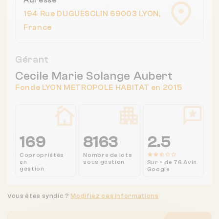
194 Rue DUGUESCLIN 69003 LYON,
France
Gérant
Cecile Marie Solange Aubert
Fonde LYON METROPOLE HABITAT en 2015
169
8163
2.5
Copropriétés
Nombre de lots
en
sous gestion
Sur + de 76 Avis
gestion
Google
Vous êtes syndic ?
Modifiez ces informations