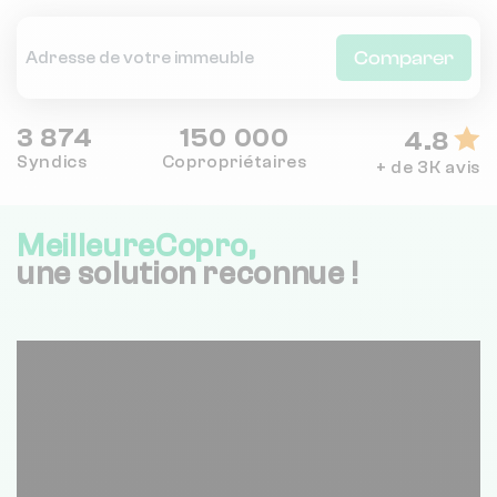
Comparer
3 874
150 000
4.8
Syndics
Copropriétaires
+ de 3K avis
MeilleureCopro,
une solution reconnue !