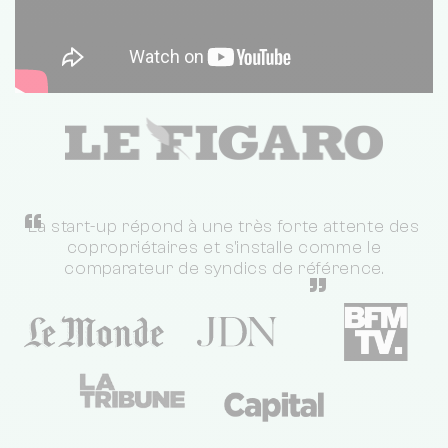
“
La start-up répond à une très forte attente des
copropriétaires et s'installe comme le
comparateur de syndics de référence.
”