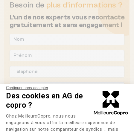
Besoin de
plus d'informations ?
L'un de nos experts vous recontacte
gratuitement et sans engagement !
Continuer sans accepter
Des cookies en AG de
copro ?
Plateforme de Gestion du Consente
Chez MeilleureCopro, nous nous
Souhaitez-vous changer de syndic ?
engageons à vous offrir la meilleure expérience de
navigation sur notre comparateur de syndics … mais
OUI
NON