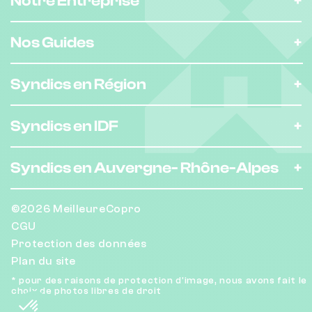
Notre Entreprise
Nombre de lots : 8
❯
Nos Guides
31 r marietton 69009 Lyon
Syndics en Région
Nombre de lots : 9
❯
Syndics en IDF
29 r marietton 69009 Lyon
Syndics en Auvergne-
Rhône-Alpes
Nombre de lots : 210
©2026 MeilleureCopro
2 avenue de la Liberté
❯
CGU
Protection des données
Chauffage individuel
Plan du site
* pour des raisons de protection d'image, nous avons fait le
choix de photos libres de droit
Nombre de lots : 42