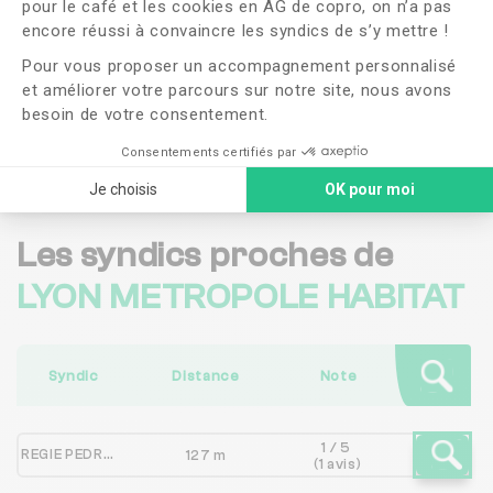
pour le café et les cookies en AG de copro, on n’a pas
Axeptio consent
encore réussi à convaincre les syndics de s’y mettre !
J'ai lu et j'accepte les
CGU
et la
politique de
Pour vous proposer un accompagnement personnalisé
confidentialité
et améliorer votre parcours sur notre site, nous avons
besoin de votre consentement.
Me faire rappeler
Consentements certifiés par
Je choisis
OK pour moi
Les syndics proches de
LYON METROPOLE HABITAT
Syndic
Distance
Note
1 / 5
REGIE PEDRINI
127 m
(1 avis)