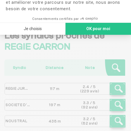
et améliorer votre parcours sur notre site, nous avons
Me faire rappeler
besoin de votre consentement.
Consentements certifiés par
Je choisis
OK pour moi
Les syndics proches de
REGIE CARRON
Syndic
Distance
Note
2.4 / 5
REGIE JURON ET TRIPIER
117 m
(229 avis)
3.3 / 5
SOCIETE D'ADMINISTRATION ET DE GESTION IMMOBILIERE
197 m
(92 avis)
3.2 / 5
NOUSTRAL
438 m
(82 avis)