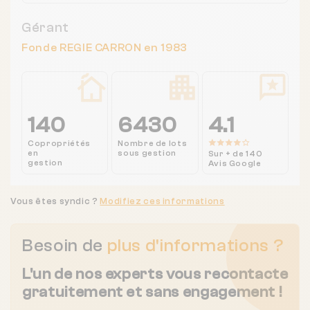
Gérant
Fonde REGIE CARRON en 1983
140
6430
4.1
Copropriétés
Nombre de lots
en
sous gestion
Sur + de 140
gestion
Avis Google
Vous êtes syndic ?
Modifiez ces informations
Besoin de
plus d'informations ?
L'un de nos experts vous recontacte
gratuitement et sans engagement !