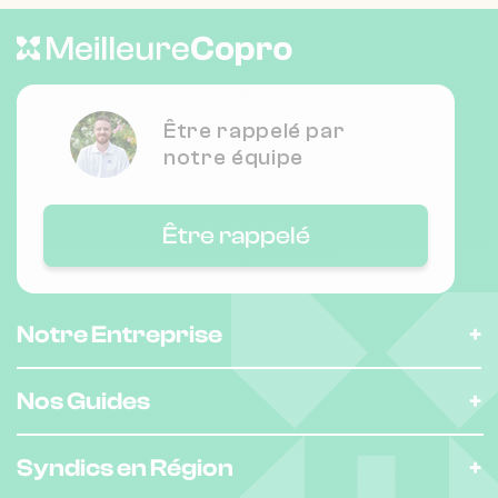
❯
8 r joseph serlin 69001 LYON
Nombre de lots : 30
Être rappelé par
❯
notre équipe
48 r ferrandiere 69002 LYON
Être rappelé
Nombre de lots : 30
❯
25 r vaubecour 69002 LYON
Notre Entreprise
Nombre de lots : 12
Nos Guides
❯
2 pl saint-nizier 69001 LYON
Syndics en Région