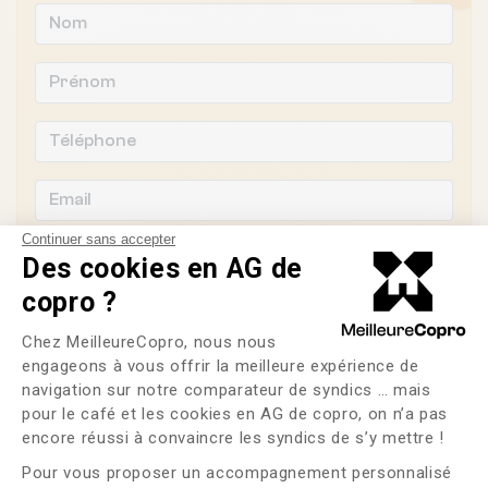
Continuer sans accepter
Des cookies en AG de
copro ?
Souhaitez-vous changer de syndic ?
Plateforme de Gestion du Consente
Chez MeilleureCopro, nous nous
engageons à vous offrir la meilleure expérience de
OUI
NON
navigation sur notre comparateur de syndics … mais
pour le café et les cookies en AG de copro, on n’a pas
Axeptio consent
J'ai lu et j'accepte les
CGU
et la
politique de
encore réussi à convaincre les syndics de s’y mettre !
confidentialité
Pour vous proposer un accompagnement personnalisé