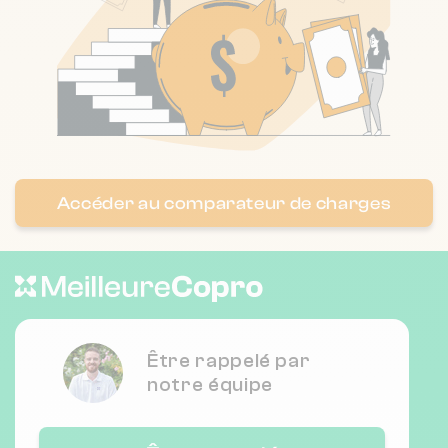
Nombre de lots : 74
192 Avenue de la Californie 6200 Nice
❯
Chauffage collectif
Nombre de lots : 126
Accéder au comparateur de charges
❯
3 av de carras 6200 nice
Nombre de lots : 128
❯
1027 av du docteur julien lefebvre
Être rappelé par
6270 Villeneuve-Loubet
notre équipe