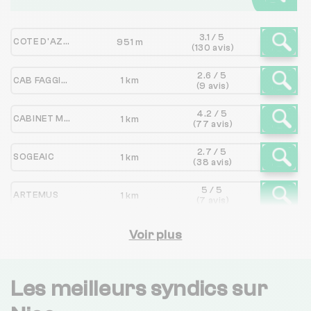
3.1 / 5
COTE D'AZUR HABITAT
951 m
(130 avis)
2.6 / 5
CAB FAGGIANA
1 km
(9 avis)
4.2 / 5
CABINET MERMOZ
1 km
(77 avis)
2.7 / 5
SOGEAIC
1 km
(38 avis)
5 / 5
ARTEMUS
1 km
(7 avis)
2.3 / 5
COPROGEST/CABINET CAGLIERO/GESTION IMMOBILIERE MAGNAN/ASSURANCE PATRIMOINE CONSEIL
Voir plus
2 km
(8 avis)
4.7 / 5
REGIE PROMENADE
2 km
(6 avis)
Les meilleurs syndics sur
2.9 / 5
CABINET ABECASSIS
3 km