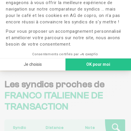
Souhaitez-vous changer de syndic ?
engageons à vous offrir la meilleure expérience de
navigation sur notre comparateur de syndics … mais
pour le café et les cookies en AG de copro, on n’a pas
OUI
NON
Axeptio consent
encore réussi à convaincre les syndics de s’y mettre !
Pour vous proposer un accompagnement personnalisé
J'ai lu et j'accepte les
CGU
et la
politique de
confidentialité
et améliorer votre parcours sur notre site, nous avons
besoin de votre consentement.
Me faire rappeler
Consentements certifiés par
Je choisis
OK pour moi
Les syndics proches de
FRANCO ITALIENNE DE
TRANSACTION
Syndic
Distance
Note