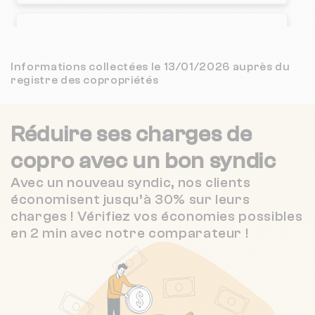
SYNDIC MIRAZUR
4 km
NC
Nombre de lots : 31
7 bd de cessole 6100 Nice
❯
2.8 / 5
Informations collectées le 13/01/2026 auprès du
MAVIMO SYNDIC
4 km
(27 avis)
registre des copropriétés
Chauffage individuel
2.8 / 5
MAVIMO
4 km
(27 avis)
Réduire ses charges de
Nombre de lots : 20
4.2 / 5
CABINET CENTRAL GESTION
4 km
(100 avis)
copro
avec un bon syndic
❯
16 bd francois grosso 6000 NICE
4.9 / 5
Avec un nouveau syndic, nos clients
FRANCE AZUR SYNDIC
4 km
(28 avis)
économisent jusqu’à 30% sur leurs
charges ! Vérifiez vos économies possibles
5 / 5
HELIOS IMMOBILIER
4 km
Nombre de lots : 35
(1 avis)
en 2 min avec notre comparateur !
47 r du marechal joffre 6000 Nice
❯
Chauffage collectif