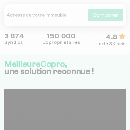
Comparer
3 874
150 000
4.8
Syndics
Copropriétaires
+ de 3K avis
MeilleureCopro,
une solution reconnue !