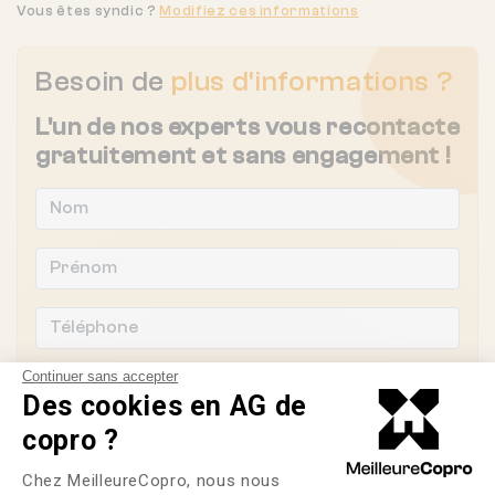
Vous êtes syndic ?
Modifiez ces informations
Besoin de
plus d'informations ?
L'un de nos experts vous recontacte
gratuitement et sans engagement !
Continuer sans accepter
Des cookies en AG de
copro ?
Plateforme de Gestion du Consente
Chez MeilleureCopro, nous nous