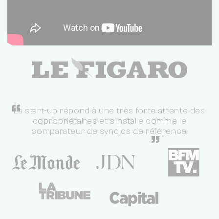
“
La start-up répond à une très forte attente des
copropriétaires et s'installe comme le
comparateur de syndics de référence.
”