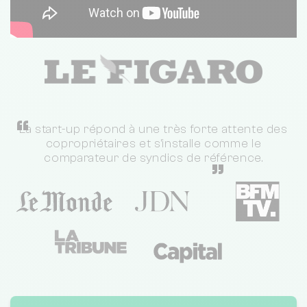
“
La start-up répond à une très forte attente des
copropriétaires et s'installe comme le
comparateur de syndics de référence.
”