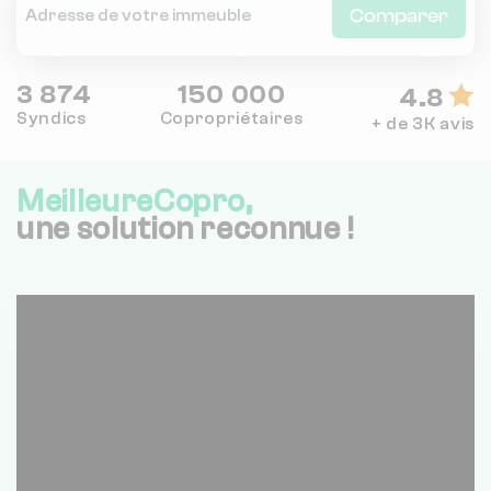
Comparer
3 874
150 000
4.8
Syndics
Copropriétaires
+ de 3K avis
MeilleureCopro,
une solution reconnue !