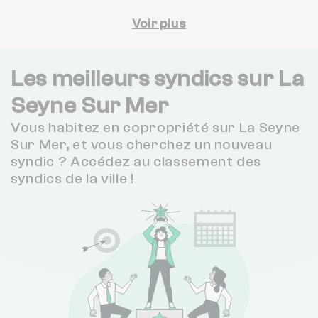
RIVOLI IMMOBILIER
Voir plus
2 km
NC
4.9 / 5
IMMOBILIERE DU PIN ROLLAND
3 km
(15 avis)
Les meilleurs syndics sur La
4.5 / 5
Seyne Sur Mer
SXI-FOURS IMMO
4 km
(35 avis)
Vous habitez en copropriété sur La Seyne
5 / 5
IMMOBILIERE NOVALIS
4 km
Sur Mer, et vous cherchez un nouveau
(12 avis)
syndic ? Accédez au classement des
5 / 5
syndics de la ville !
SANIMMO
4 km
(15 avis)
3.1 / 5
BOOST YOUR IMMO
5 km
(55 avis)
SYNDIC DE COPROPRIETES LOCATION GERANCE BILLON SYCOLOGE
5 km
NC
3.8 / 5
CONSULT MERIDIONAL
5 km
(35 avis)