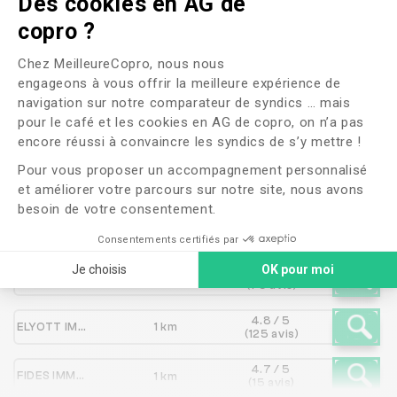
Des cookies en AG de
Les syndics proches de
copro ?
SABLETTES IMMOBILIER
Plateforme de Gestion du Consente
Chez MeilleureCopro, nous nous
engageons à vous offrir la meilleure expérience de
navigation sur notre comparateur de syndics … mais
Syndic
Distance
Note
pour le café et les cookies en AG de copro, on n’a pas
Axeptio consent
encore réussi à convaincre les syndics de s’y mettre !
Pour vous proposer un accompagnement personnalisé
4.5 / 5
MULLER ET BECHOU
780 m
(125 avis)
et améliorer votre parcours sur notre site, nous avons
besoin de votre consentement.
3.7 / 5
CITYA SABL IMMO - CITYA AGENCE MEDITERRANEENNE
834 m
(184 avis)
Consentements certifiés par
Je choisis
OK pour moi
4.2 / 5
AGENCE DE L AVENUE
1 km
(79 avis)
4.8 / 5
ELYOTT IMMOBILIER
1 km
(125 avis)
4.7 / 5
FIDES IMMOBILIER
1 km
(15 avis)