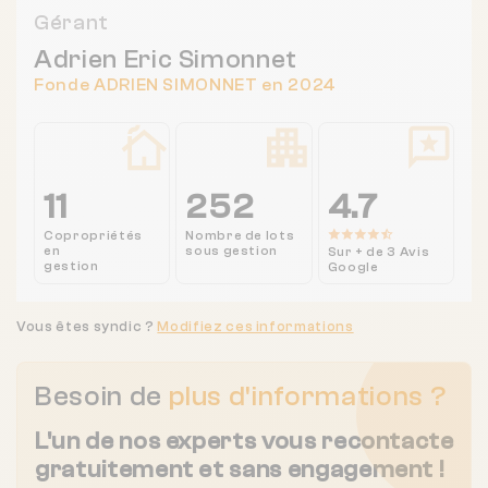
Gérant
Adrien Eric Simonnet
Fonde ADRIEN SIMONNET en 2024
11
252
4.7
Copropriétés
Nombre de lots
en
sous gestion
Sur + de 3 Avis
gestion
Google
Vous êtes syndic ?
Modifiez ces informations
Besoin de
plus d'informations ?
L'un de nos experts vous recontacte
gratuitement et sans engagement !