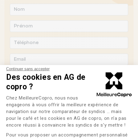
Continuer sans accepter
Des cookies en AG de
copro ?
Souhaitez-vous changer de syndic ?
Plateforme de Gestion du Consente
Chez MeilleureCopro, nous nous
engageons à vous offrir la meilleure expérience de
OUI
NON
navigation sur notre comparateur de syndics … mais
pour le café et les cookies en AG de copro, on n’a pas
Axeptio consent
J'ai lu et j'accepte les
CGU
et la
politique de
encore réussi à convaincre les syndics de s’y mettre !
confidentialité
Pour vous proposer un accompagnement personnalisé