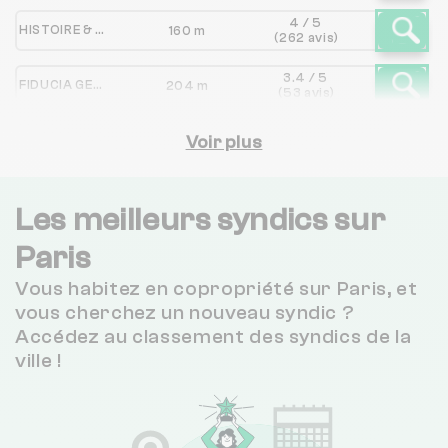
4 / 5
HISTOIRE & PATRIMOINE GESTION
160 m
(262 avis)
3.4 / 5
FIDUCIA GESTION
204 m
(53 avis)
2 / 5
FONCIA PARIS RIVE DROITE
Voir plus
314 m
(355 avis)
4.2 / 5
MATERA
362 m
(1694 avis)
Les meilleurs syndics sur
2.6 / 5
Paris
SOCIETE MICHEL DENIAU
382 m
(13 avis)
Vous habitez en copropriété sur Paris, et
1.9 / 5
CAUCHEMEZ*LAUBEUF/HELENE/
382 m
vous cherchez un nouveau syndic ?
(9 avis)
Accédez au classement des syndics de la
3.9 / 5
ville !
CABINET H.GESTION ET CONSEILS
382 m
(15 avis)
4.5 / 5
JDG IMMO
427 m
(2199 avis)