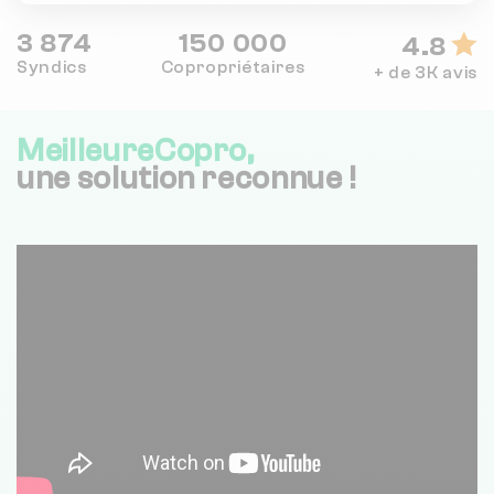
3 874
150 000
4.8
Syndics
Copropriétaires
+ de 3K avis
MeilleureCopro,
une solution reconnue !