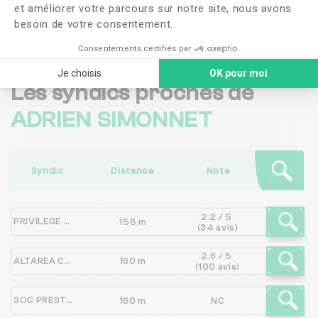
et améliorer votre parcours sur notre site, nous avons
Me faire rappeler
besoin de votre consentement.
Consentements certifiés par
Je choisis
OK pour moi
Les syndics proches de
ADRIEN SIMONNET
Syndic
Distance
Note
2.2 / 5
PRIVILEGE GESTION
158 m
(34 avis)
2.6 / 5
ALTAREA COMMERCE
160 m
(100 avis)
SOC PRESTATION GESTION IMMOBILIERE
160 m
NC