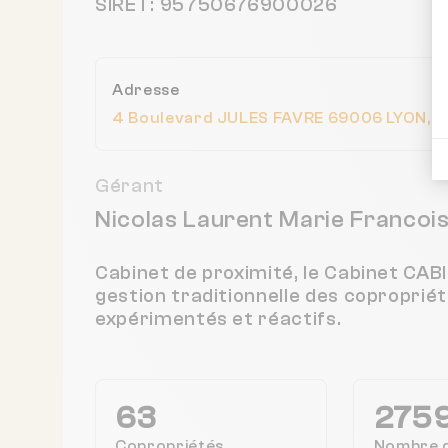
SIRET: 95750676900026
Adresse
4 Boulevard JULES FAVRE 69006 LYON, F
Gérant
Nicolas Laurent Marie Francoi
Cabinet de proximité, le Cabinet CA
gestion traditionnelle des coproprié
expérimentés et réactifs.
63
275
Copropriétés
Nombre 