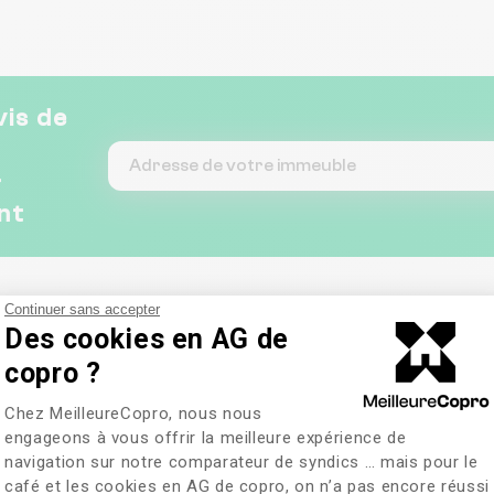
vis de
&
nt
Continuer sans accepter
Des cookies en AG de
copro ?
Plateforme de Gestion du Consentem
Chez MeilleureCopro, nous nous
engageons à vous offrir la meilleure expérience de
navigation sur notre comparateur de syndics … mais pour le
café et les cookies en AG de copro, on n’a pas encore réussi
Axeptio consent