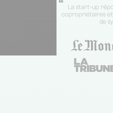
“
La start-up répo
copropriétaires e
de s