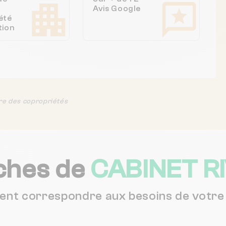
Avis Google
été
tion
re des copropriétés
ches de
CABINET R
vent correspondre aux besoins de votre 