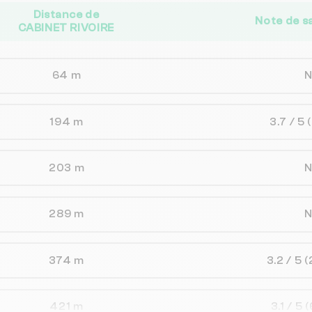
Distance de
Note de s
CABINET RIVOIRE
64 m
194 m
3.7 / 5
203 m
289 m
374 m
3.2 / 5
(
421 m
3.1 / 5
(