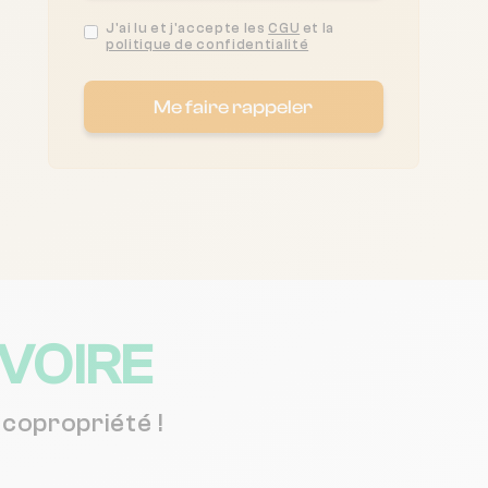
J'ai lu et j'accepte les
CGU
et la
politique de confidentialité
Me faire rappeler
IVOIRE
copropriété !