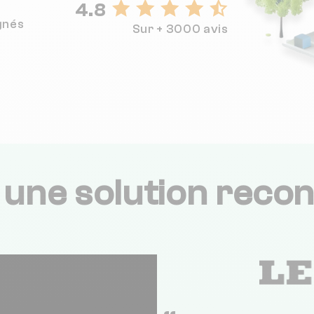
4.8
gnés
Sur + 3000 avis
,
une solution recon