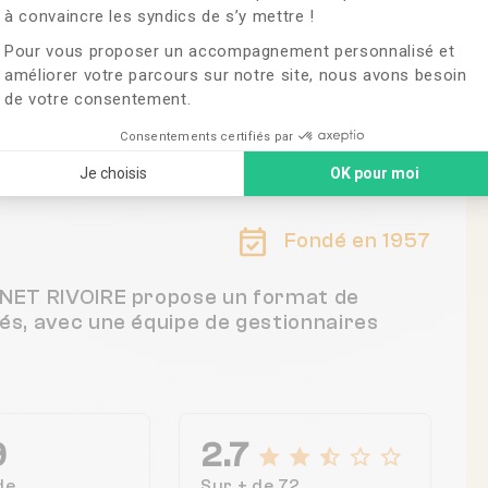
à convaincre les syndics de s’y mettre !
Pour vous proposer un accompagnement personnalisé et
améliorer votre parcours sur notre site, nous avons besoin
de votre consentement.
rance
Consentements certifiés par
Je choisis
OK pour moi
s
Fondé en 1957
BINET RIVOIRE propose un format de
tés, avec une équipe de gestionnaires
9
2.7
de
Sur + de 72