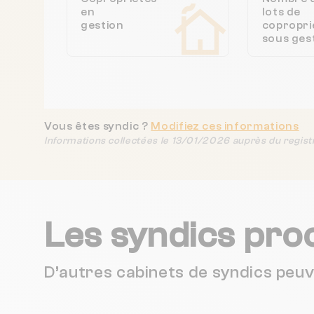
en
lots de
gestion
copropri
sous ges
Vous êtes syndic ?
Modifiez ces informations
Informations collectées le 13/01/2026 auprès du regist
Les syndics pro
D’autres cabinets de syndics peu