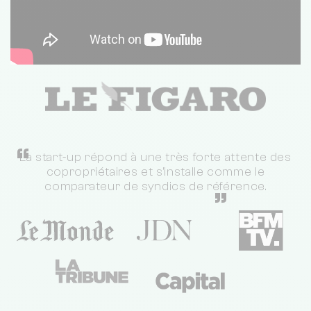
“
La start-up répond à une très forte attente des
copropriétaires et s'installe comme le
comparateur de syndics de référence.
”