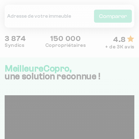
Comparer
3 874
150 000
4.8
Syndics
Copropriétaires
+ de 3K avis
MeilleureCopro,
une solution reconnue !