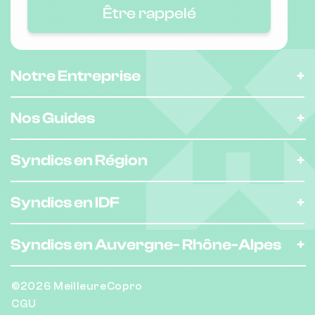
Être rappelé
Nombre de lots : 18
❯
8 r monseigneur lavarenne 69005
Notre Entreprise
LYON
Nos Guides
Nombre de lots : 23
Syndics en Région
93 r du president edouard herriot
❯
69002 LYON
Syndics en IDF
Chauffage individuel
Syndics en Auvergne-
Rhône-Alpes
Nombre de lots : 35
❯
©2026 MeilleureCopro
4 r renee sabran 69009 LYON
CGU