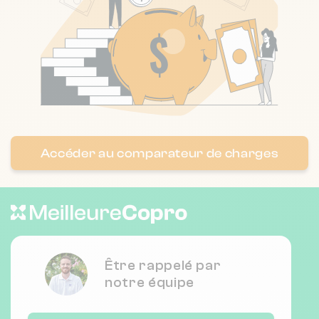
Nombre de lots : 86
22 r du docteur alberic pont 69005
❯
LYON
Chauffage collectif
Nombre de lots : 13
Accéder au comparateur de charges
3 r philemon descaillots, 69360
❯
Sérézin-du-Rhône
Chauffage individuel
Être rappelé par
Nombre de lots : 6
notre équipe
❯
68 r de trion 69005 LYON