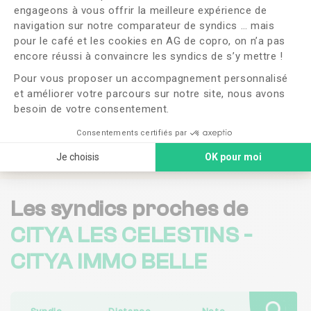
engageons à vous offrir la meilleure expérience de
Souhaitez-vous changer de syndic ?
navigation sur notre comparateur de syndics … mais
pour le café et les cookies en AG de copro, on n’a pas
Axeptio consent
OUI
NON
encore réussi à convaincre les syndics de s’y mettre !
Pour vous proposer un accompagnement personnalisé
J'ai lu et j'accepte les
CGU
et la
politique de
et améliorer votre parcours sur notre site, nous avons
confidentialité
besoin de votre consentement.
Me faire rappeler
Consentements certifiés par
Je choisis
OK pour moi
Les syndics proches de
CITYA LES CELESTINS -
CITYA IMMO BELLE