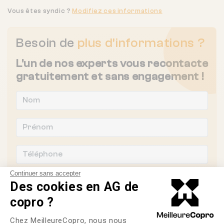
Vous êtes syndic ?
Modifiez ces informations
Besoin de
plus d'informations ?
L'un de nos experts vous recontacte
gratuitement et sans engagement !
Continuer sans accepter
Des cookies en AG de
copro ?
Plateforme de Gestion du Consente
Chez MeilleureCopro, nous nous