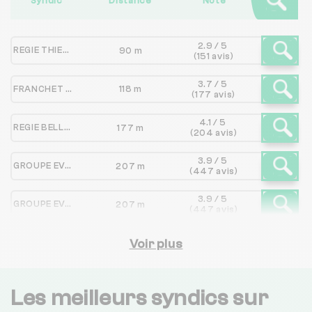
Syndic
Distance
Note
2.9 / 5
REGIE THIEBAUD
90 m
(151 avis)
3.7 / 5
FRANCHET ET COMPAGNIE
118 m
(177 avis)
4.1 / 5
REGIE BELLECOUR
177 m
(204 avis)
3.9 / 5
GROUPE EVOTION
207 m
(447 avis)
3.9 / 5
GROUPE EVOTION
207 m
(447 avis)
3.3 / 5
SOCIETE D'ADMINISTRATION ET DE GESTION IMMOBILIERE
Voir plus
285 m
(92 avis)
2.4 / 5
REGIE JURON ET TRIPIER
362 m
(229 avis)
Les meilleurs syndics sur