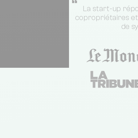
“
La start-up répo
copropriétaires e
de s