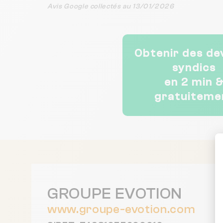
accessibles en ligne, les
Avis Google collectés au 13/01/2026
budgets bien expliqués, et
la communication fluide.
Une belle entreprise
lyonnaise qui fait bouger
Obtenir des de
les lignes du métier de
syndic. Bravo à toute
syndics
l’équipe !
en 2 min 
gratuiteme
GROUPE EVOTION
www.groupe-evotion.com