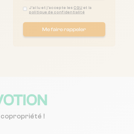
J'ai lu et j'accepte les
CGU
et la
politique de confidentialité
Me faire rappeler
VOTION
copropriété !