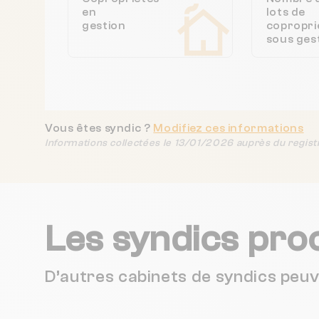
en
lots de
gestion
copropri
sous ges
Vous êtes syndic ?
Modifiez ces informations
Informations collectées le 13/01/2026 auprès du regist
Les syndics pro
D’autres cabinets de syndics peu