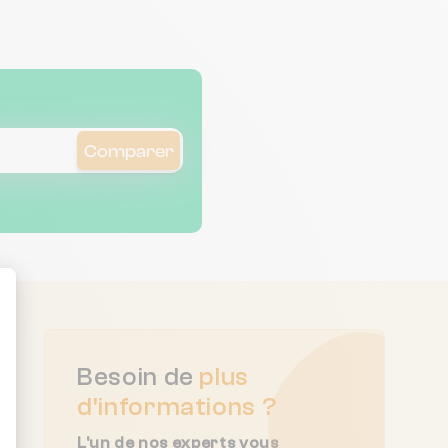
Comparer
ent : Personnalisez vos Options
Besoin de
plus
d'informations ?
L'un de nos experts vous