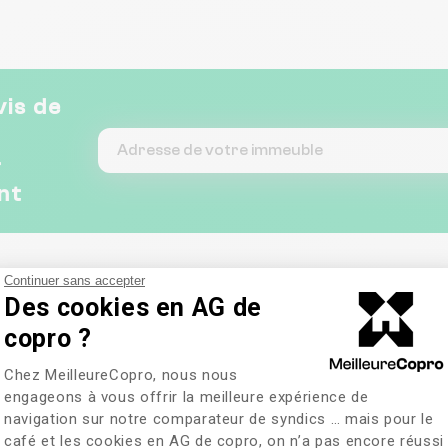
grand merci à toute
l’équipe pour cette gestion
impeccable !
vis de
&
nt
Continuer sans accepter
Des cookies en AG de
copro ?
Plateforme de Gestion du Consentem
Chez MeilleureCopro, nous nous
engageons à vous offrir la meilleure expérience de
navigation sur notre comparateur de syndics … mais pour le
café et les cookies en AG de copro, on n’a pas encore réussi
Axeptio consent