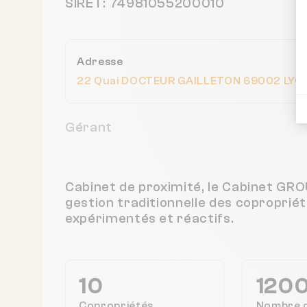
SIRET: 74981055200010
Adresse
22 Quai DOCTEUR GAILLETON 69002 LYON
Gérant
Cabinet de proximité, le Cabinet G
gestion traditionnelle des coproprié
expérimentés et réactifs.
10
120
Copropriétés
Nombre 