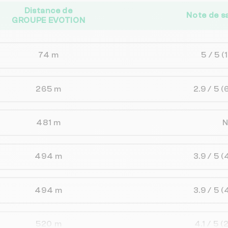
Distance de
Note de s
GROUPE EVOTION
74 m
5 / 5
(
265 m
2.9 / 5
(
481 m
494 m
3.9 / 5
(
494 m
3.9 / 5
(
520 m
4.1 / 5
(