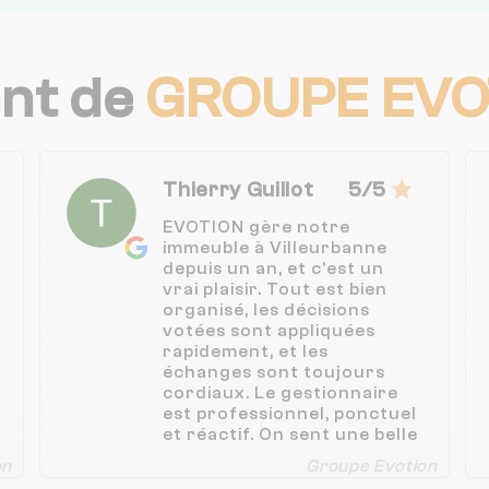
ent de
GROUPE EVO
Thierry Guillot
5/5
EVOTION gère notre
immeuble à Villeurbanne
depuis un an, et c’est un
vrai plaisir. Tout est bien
organisé, les décisions
votées sont appliquées
rapidement, et les
échanges sont toujours
cordiaux. Le gestionnaire
est professionnel, ponctuel
et réactif. On sent une belle
énergie et une vraie
on
Groupe Evotion
volonté de bien faire. Un