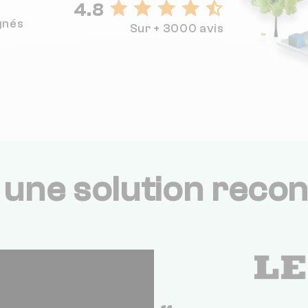
4.8
gnés
Sur + 3000 avis
,
une solution recon