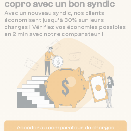
copro
avec un bon syndic
Nombre de lots : 163
❯
Avec un nouveau syndic, nos clients
171 av carnot 17000 La Rochelle
économisent jusqu’à 30% sur leurs
charges ! Vérifiez vos économies possibles
en 2 min avec notre comparateur !
Nombre de lots : 8
❯
32 Rue du Minage 17000 La Rochelle
Nombre de lots : 316
171A av carnot 17000 La Rochelle
❯
Chauffage individuel
Nombre de lots : 9
Accéder au comparateur de charges