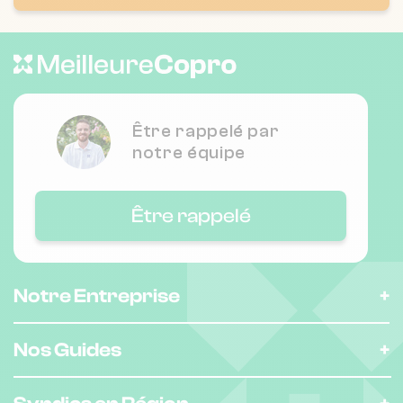
19 r du brave rondeau 17000 La
❯
Rochelle
Chauffage individuel
Nombre de lots : 108
Être rappelé par
notre équipe
9 Rue des Palenes 17220 CLAVETTE
❯
Chauffage individuel
Être rappelé
Nombre de lots : 43
❯
Notre Entreprise
20-24 r berlioz 17000 LA ROCHELLE
Nos Guides
Nombre de lots : 16
❯