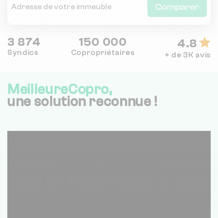
Comparer
3 874
150 000
4.8
Syndics
Copropriétaires
+ de 3K avis
MeilleureCopro,
une solution reconnue !