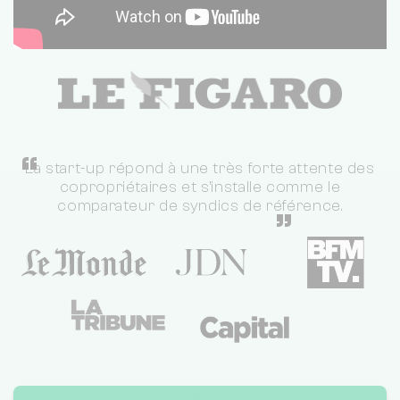
“
La start-up répond à une très forte attente des
copropriétaires et s'installe comme le
comparateur de syndics de référence.
”