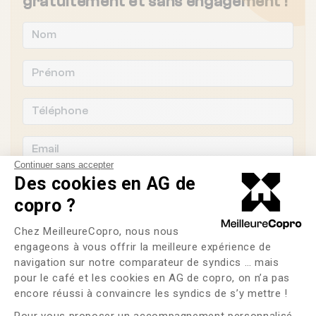
gratuitement et sans engagement !
Continuer sans accepter
Des cookies en AG de
copro ?
Plateforme de Gestion du Consente
Souhaitez-vous changer de syndic ?
Chez MeilleureCopro, nous nous
engageons à vous offrir la meilleure expérience de
OUI
NON
navigation sur notre comparateur de syndics … mais
pour le café et les cookies en AG de copro, on n’a pas
Axeptio consent
encore réussi à convaincre les syndics de s’y mettre !
J'ai lu et j'accepte les
CGU
et la
politique de
confidentialité
Pour vous proposer un accompagnement personnalisé