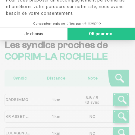
et améliorer votre parcours sur notre site, nous avons
Me faire rappeler
besoin de votre consentement.
Consentements certifiés par
Je choisis
OK pour moi
Les syndics proches de
COPRIM-LA ROCHELLE
Syndic
Distance
Note
3.5 / 5
DADE IMMO
1 km
(8 avis)
KR ASSET MANAGEMENT
1 km
NC
LOCAGENCE - GUEMAS IMMOBILIER - GUEMAS IMMOPRO - BATIMO SERVICES
1 km
NC