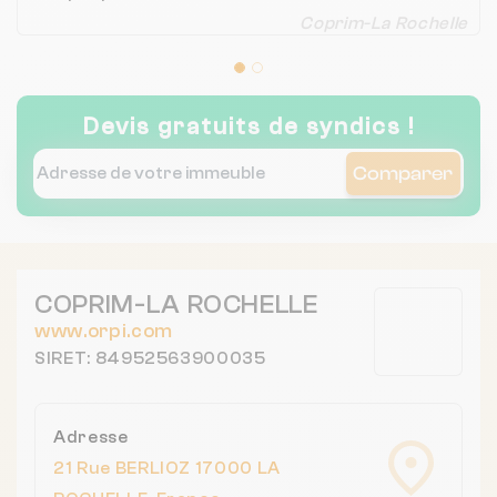
bon suivi des dossiers. Une collaboration
Coprim-La Rochelle
de qualité, que nous espérons voir se
poursuivre encore longtemps ! — L’équipe
ADEC 17
Devis gratuits de syndics !
Comparer
COPRIM-LA ROCHELLE
www.orpi.com
SIRET: 84952563900035
Adresse
21 Rue BERLIOZ 17000 LA