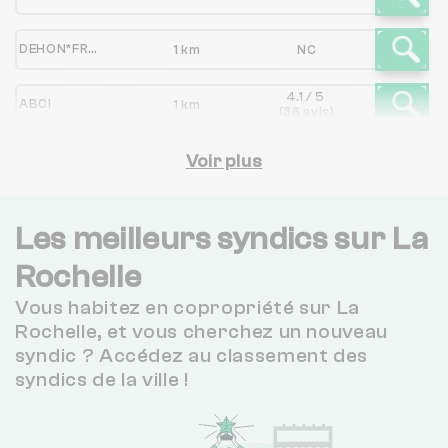
DEHON*FRANCOIS ALBERT/
1 km
NC
4.1 / 5
ABCI
1 km
(36 avis)
4.3 / 5
CITYA ARDOUIN IMMOBILIER
Voir plus
1 km
(380 avis)
3.8 / 5
PH2 IMMOBILIER
1 km
(27 avis)
Les meilleurs syndics sur La
4.7 / 5
Rochelle
Nexity Lamy LA ROCHELLE
1 km
(70 avis)
Vous habitez en copropriété sur La
3.5 / 5
FONCIA LA ROCHELLE
1 km
Rochelle, et vous cherchez un nouveau
(274 avis)
syndic ? Accédez au classement des
4.8 / 5
syndics de la ville !
ARDOUIN IMMOBILIER
1 km
(151 avis)
4.5 / 5
Groupe LRDi Il était une fois
2 km
(15 avis)