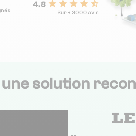
4.8
gnés
Sur + 3000 avis
,
une solution recon