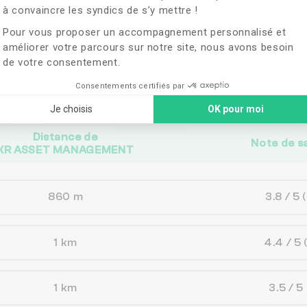
à convaincre les syndics de s’y mettre !
ches de
KR ASSET
Pour vous proposer un accompagnement personnalisé et
améliorer votre parcours sur notre site, nous avons besoin
de votre consentement.
vent correspondre aux besoins de votre 
Consentements certifiés par
Je choisis
OK pour moi
Distance de
Note de s
KR ASSET MANAGEMENT
860 m
3.8 / 5
1 km
4.4 / 5
1 km
3.5 / 5