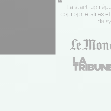
“
La start-up répo
copropriétaires e
de s