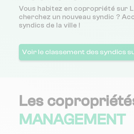
Vous habitez en copropriété sur L
cherchez un nouveau syndic ? Ac
ARDOUIN IMMOBILIER
syndics de la ville !
Square Habitat Chrente-Maritime Deux-Sèvres
Voir le classement des syndics s
AJC IMMOBILIER LA ROCHELLE
IMAP ANGOULINS
Les copropriété
CABINET DEMOUGIN
MANAGEMENT
ADM