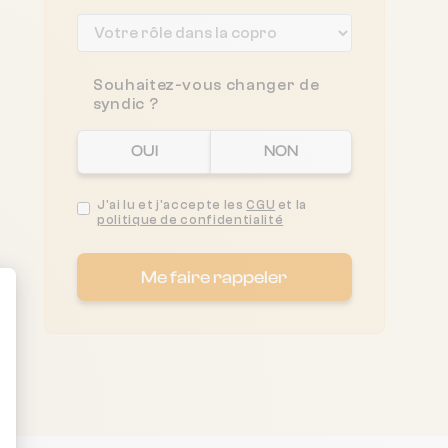
Souhaitez-vous changer de
syndic ?
OUI
NON
J'ai lu et j'accepte les
CGU
et la
politique de confidentialité
Me faire rappeler
ent : Personnalisez vos Options