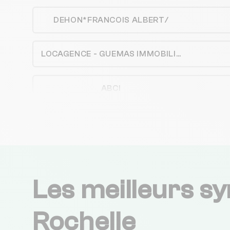
DEHON*FRANCOIS ALBERT/
LOCAGENCE - GUEMAS IMMOBILIER - GUEMAS IMMOPRO - BATIMO SERVICES
ABCI
CITYA ARDOUIN IMMOBILIER
Nexity Lamy LA ROCHELLE
Les meilleurs sy
FONCIA LA ROCHELLE
Rochelle
Groupe LRDi Il était une fois