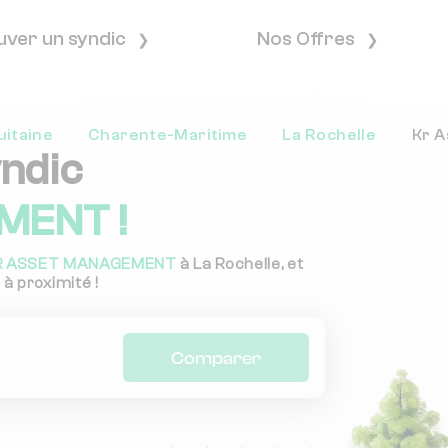
uver un syndic
Nos Offres
uitaine
Charente-Maritime
La Rochelle
Kr 
yndic
MENT !
R ASSET MANAGEMENT
à La Rochelle, et
 à proximité !
Comparer