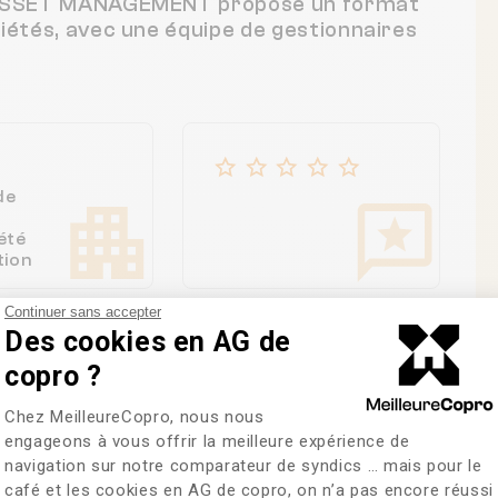
KR ASSET MANAGEMENT propose un format
riétés, avec une équipe de gestionnaires
de
été
tion
Continuer sans accepter
Des cookies en AG de
copro ?
Plateforme de Gestion du Consentem
Chez MeilleureCopro, nous nous
re des copropriétés
engageons à vous offrir la meilleure expérience de
navigation sur notre comparateur de syndics … mais pour le
café et les cookies en AG de copro, on n’a pas encore réussi
Axeptio consent