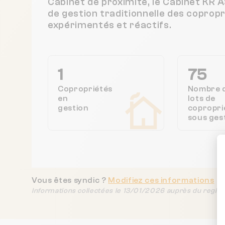
Cabinet de proximité, le Cabinet 
de gestion traditionnelle des coprop
expérimentés et réactifs.
1
75
Copropriétés
Nombre 
en
lots de
gestion
copropri
sous ges
Vous êtes syndic ?
Modifiez ces informations
Informations collectées le 13/01/2026 auprès du regist