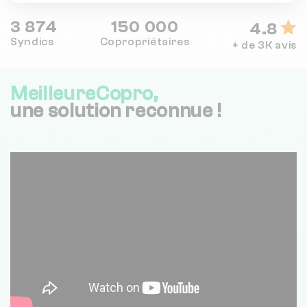
3 874
150 000
4.8
Syndics
Copropriétaires
+ de 3K avis
MeilleureCopro,
une solution reconnue !