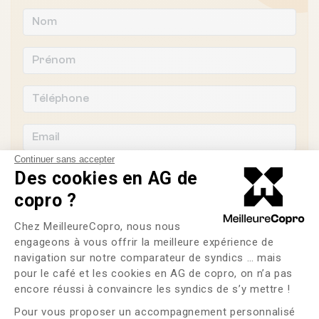
Continuer sans accepter
Des cookies en AG de
copro ?
Souhaitez-vous changer de syndic ?
Plateforme de Gestion du Consente
Chez MeilleureCopro, nous nous
engageons à vous offrir la meilleure expérience de
OUI
NON
navigation sur notre comparateur de syndics … mais
pour le café et les cookies en AG de copro, on n’a pas
Axeptio consent
J'ai lu et j'accepte les
CGU
et la
politique de
encore réussi à convaincre les syndics de s’y mettre !
confidentialité
Pour vous proposer un accompagnement personnalisé