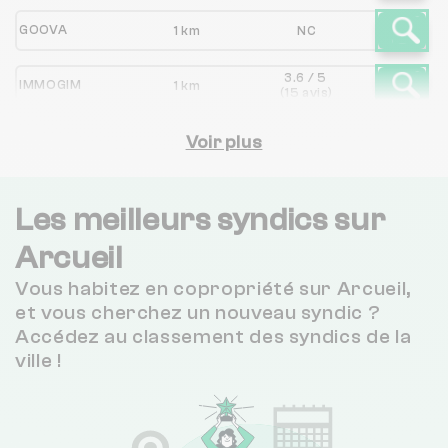
GOOVA
1 km
NC
3.6 / 5
IMMOGIM
1 km
(15 avis)
3.6 / 5
CAZALIS
Voir plus
2 km
(7 avis)
3.2 / 5
SOC GESTION IMMOBILIERE
2 km
(276 avis)
Les meilleurs syndics sur
4.4 / 5
Arcueil
REGARDS IMMOBILIER
2 km
(222 avis)
Vous habitez en copropriété sur Arcueil,
STELLASYNDIC
2 km
NC
et vous cherchez un nouveau syndic ?
Accédez au classement des syndics de la
1 / 5
ville !
NICOLAS JUFFORGUES ADMINISTRATEUR DE BIENS OU CABINET JUFFORGUES
2 km
(1 avis)
3.8 / 5
GERANCE PLUS
2 km
(55 avis)