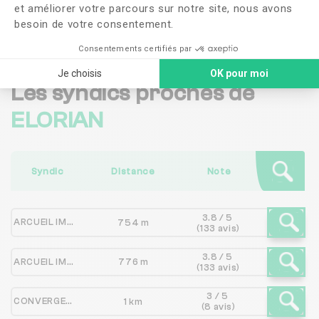
et améliorer votre parcours sur notre site, nous avons
Me faire rappeler
besoin de votre consentement.
Consentements certifiés par
Je choisis
OK pour moi
Les syndics proches de
ELORIAN
Syndic
Distance
Note
3.8 / 5
ARCUEIL IMMOBILIER
754 m
(133 avis)
3.8 / 5
ARCUEIL IMMOBILIER
776 m
(133 avis)
3 / 5
CONVERGENCE IMMOBILIER
1 km
(8 avis)