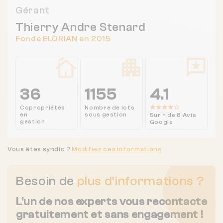
Gérant
Thierry Andre Stenard
Fonde ELORIAN en 2015
36
1155
4.1
Copropriétés
Nombre de lots
en
sous gestion
Sur + de 8 Avis
gestion
Google
Vous êtes syndic ?
Modifiez ces informations
Besoin de
plus d'informations ?
L'un de nos experts vous recontacte
gratuitement et sans engagement !