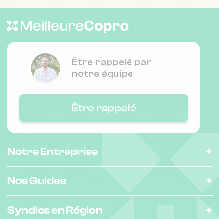
6 r de stalingrad 94110 ARCUEIL
Nombre de lots : 24
❯
Être rappelé par
30 r cauchy 94110 ARCUEIL
notre équipe
Nombre de lots : 69
Être rappelé
41 r stendhal 75020 Paris
❯
Chauffage collectif
Notre Entreprise
Nombre de lots : 22
Nos Guides
❯
4B r bathilde 94250 Gentilly
Syndics en Région