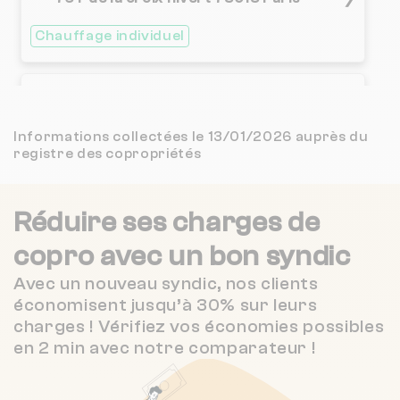
3.8 / 5
SILVER PULSE
1 km
(118 avis)
Chauffage individuel
3.5 / 5
MAZET ENGERAND ET GARDY
1 km
(70 avis)
Nombre de lots : 7
2 / 5
IMMO + MORILLON
1 km
(33 avis)
25 r de l'ecole de medecine 75006
Informations collectées le 13/01/2026 auprès du
❯
PARIS
registre des copropriétés
4.6 / 5
SCM IMMOBILIER
1 km
(10 avis)
Chauffage individuel
Réduire ses charges de
CABINET RASPAIL ADMINISTRATEUR D IMMEUBLES
1 km
NC
copro
avec un bon syndic
Nombre de lots : 40
CABINET WARREN - LUXEMBOURG
1 km
NC
❯
Avec un nouveau syndic, nos clients
16 r des plantes 75014 Paris
économisent jusqu’à 30% sur leurs
1 / 5
NOUVELLE DEMEURE
1 km
charges ! Vérifiez vos économies possibles
(2 avis)
en 2 min avec notre comparateur !
2.9 / 5
STI
1 km
(54 avis)