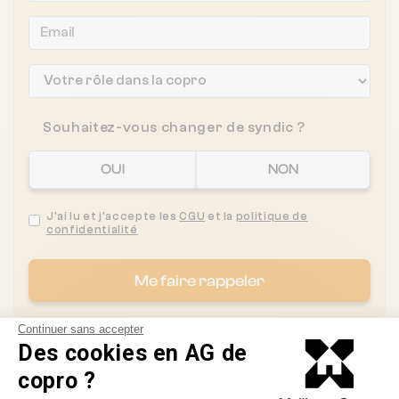
Souhaitez-vous changer de syndic ?
OUI
NON
J'ai lu et j'accepte les
CGU
et la
politique de
confidentialité
Me faire rappeler
Continuer sans accepter
Des cookies en AG de
Les syndics proches de
copro ?