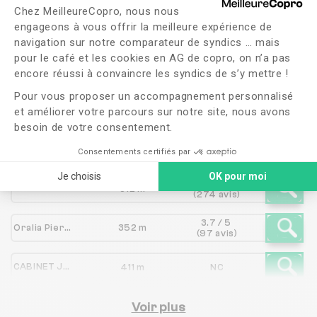
OXIA
Plateforme de Gestion du Consente
Chez MeilleureCopro, nous nous
engageons à vous offrir la meilleure expérience de
navigation sur notre comparateur de syndics … mais
pour le café et les cookies en AG de copro, on n’a pas
Syndic
Axeptio consent
Distance
Note
encore réussi à convaincre les syndics de s’y mettre !
Pour vous proposer un accompagnement personnalisé
SOUPIZET IMMOBILIER PARIS
199 m
NC
et améliorer votre parcours sur notre site, nous avons
besoin de votre consentement.
3.7 / 5
CABINET JOURDAN
247 m
Consentements certifiés par
(141 avis)
Je choisis
OK pour moi
4.9 / 5
CLARET IMMOBILIER
312 m
(274 avis)
3.7 / 5
Oralia Pierre & Gestion
352 m
(97 avis)
CABINET JH IMMOBILIER
411 m
NC
4.5 / 5
SUPER SYNDIC
Voir plus
423 m
(25 avis)