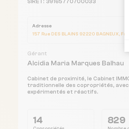
SIRET: 39165770700033
Adresse
157 Rue DES BLAINS 92220 BAGNEUX, Fr
Gérant
Alcidia Maria Marques Balhau
Cabinet de proximité, le Cabinet IM
traditionnelle des copropriétés, ave
expérimentés et réactifs.
14
829
Copropriétés
Nombre 