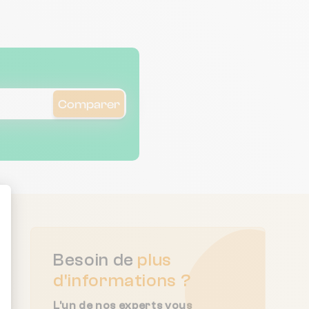
Comparer
ent : Personnalisez vos Options
Besoin de
plus
d'informations ?
L'un de nos experts vous