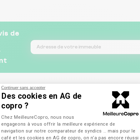
vis de
&
nt
Continuer sans accepter
Des cookies en AG de
copro ?
Plateforme de Gestion du Consentem
Chez MeilleureCopro, nous nous
engageons à vous offrir la meilleure expérience de
navigation sur notre comparateur de syndics … mais pour le
café et les cookies en AG de copro, on n’a pas encore réussi
Axeptio consent