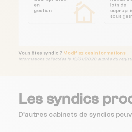
en
lots de
gestion
copropri
sous ges
Vous êtes syndic ?
Modifiez ces informations
Informations collectées le 13/01/2026 auprès du regist
Les syndics pro
D’autres cabinets de syndics peu