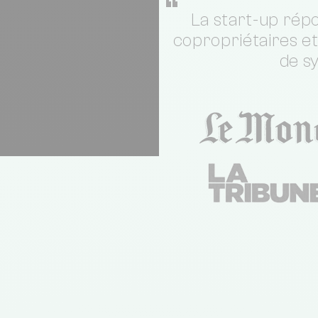
“
La start-up répo
copropriétaires e
de s