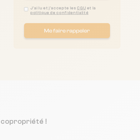
J'ai lu et j'accepte les
CGU
et la
politique de confidentialité
Me faire rappeler
copropriété !