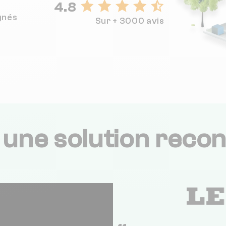
4.8
gnés
Sur + 3000 avis
,
une solution recon