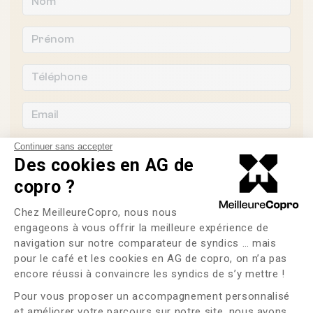
Continuer sans accepter
Des cookies en AG de
copro ?
Souhaitez-vous changer de syndic ?
Plateforme de Gestion du Consente
Chez MeilleureCopro, nous nous
OUI
NON
engageons à vous offrir la meilleure expérience de
navigation sur notre comparateur de syndics … mais
pour le café et les cookies en AG de copro, on n’a pas
J'ai lu et j'accepte les
CGU
et la
politique de
Axeptio consent
confidentialité
encore réussi à convaincre les syndics de s’y mettre !
Pour vous proposer un accompagnement personnalisé
Me faire rappeler
et améliorer votre parcours sur notre site, nous avons