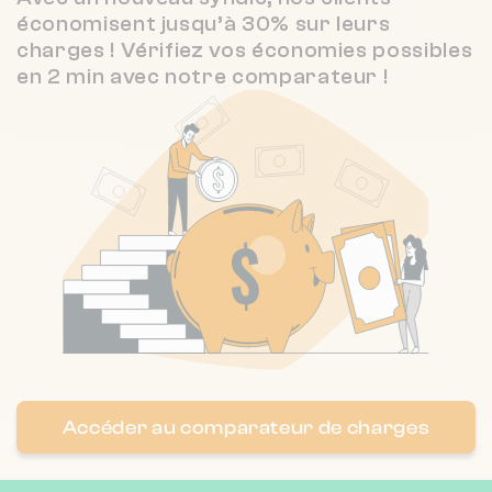
économisent jusqu’à 30% sur leurs
2.9 / 5
CITYA CHATEAU NEUF - CITYA HABITAT CONTACT
6 km
charges ! Vérifiez vos économies possibles
(60 avis)
en 2 min avec notre comparateur !
4.1 / 5
RYBIA IMMOBILIER
6 km
(33 avis)
Accéder au comparateur de charges