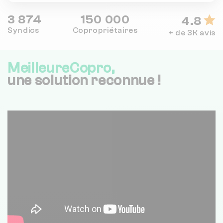
3 874
150 000
4.8
Syndics
Copropriétaires
+ de 3K avis
MeilleureCopro,
une solution reconnue !