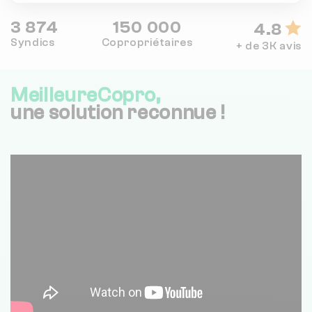
3 874
150 000
4.8
Syndics
Copropriétaires
+ de 3K avis
MeilleureCopro,
une solution reconnue !