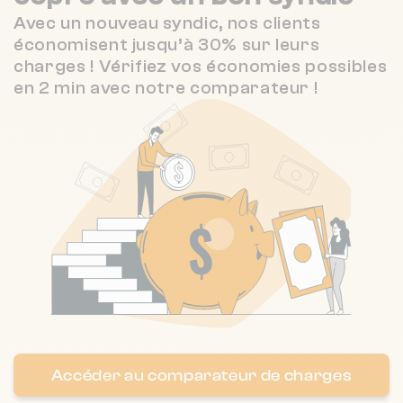
20 r de saussure 75017 Paris
❯
HELLIER DU VERNEUIL
909 m
NC
Avec un nouveau syndic, nos clients
économisent jusqu’à 30% sur leurs
Chauffage individuel
2.7 / 5
PRESTIGERE
910 m
charges ! Vérifiez vos économies possibles
(44 avis)
en 2 min avec notre comparateur !
2.7 / 5
Nombre de lots : 30
Oralia Maury-Schwob
910 m
(70 avis)
❯
18 r dulong 75017 Paris
Accéder au comparateur de charges