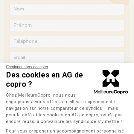
Continuer sans accepter
Des cookies en AG de
copro ?
Souhaitez-vous changer de syndic ?
Plateforme de Gestion du Consente
Chez MeilleureCopro, nous nous
engageons à vous offrir la meilleure expérience de
OUI
NON
navigation sur notre comparateur de syndics … mais
pour le café et les cookies en AG de copro, on n’a pas
Axeptio consent
J'ai lu et j'accepte les
CGU
et la
politique de
encore réussi à convaincre les syndics de s’y mettre !
confidentialité
Pour vous proposer un accompagnement personnalisé