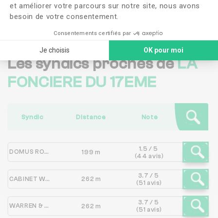
et améliorer votre parcours sur notre site, nous avons
Me faire rappeler
besoin de votre consentement.
Consentements certifiés par
Je choisis
OK pour moi
Les syndics proches de
LA
FONCIERE DU 17EME
Syndic
Distance
Note
1.5 / 5
DOMUS ROME
199 m
(44 avis)
3.7 / 5
CABINET WARREN PASSY
262 m
(51 avis)
3.7 / 5
WARREN & ASSOCIES
262 m
(51 avis)