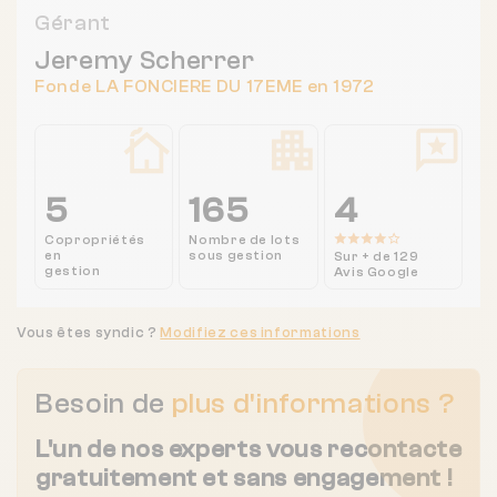
Gérant
Jeremy Scherrer
Fonde LA FONCIERE DU 17EME en 1972
5
165
4
Copropriétés
Nombre de lots
en
sous gestion
Sur + de 129
gestion
Avis Google
Vous êtes syndic ?
Modifiez ces informations
Besoin de
plus d'informations ?
L'un de nos experts vous recontacte
gratuitement et sans engagement !