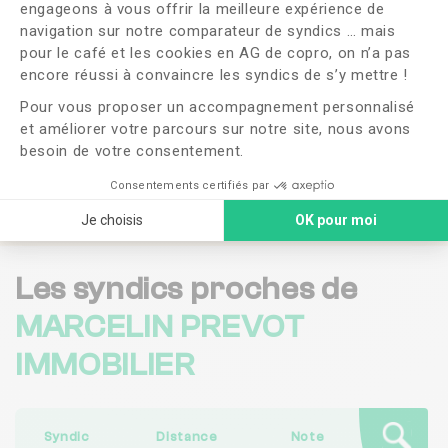
Souhaitez-vous changer de syndic ?
engageons à vous offrir la meilleure expérience de
navigation sur notre comparateur de syndics … mais
pour le café et les cookies en AG de copro, on n’a pas
OUI
NON
Axeptio consent
encore réussi à convaincre les syndics de s’y mettre !
Pour vous proposer un accompagnement personnalisé
J'ai lu et j'accepte les
CGU
et la
politique de
confidentialité
et améliorer votre parcours sur notre site, nous avons
besoin de votre consentement.
Me faire rappeler
Consentements certifiés par
Je choisis
OK pour moi
Les syndics proches de
MARCELIN PREVOT
IMMOBILIER
Syndic
Distance
Note