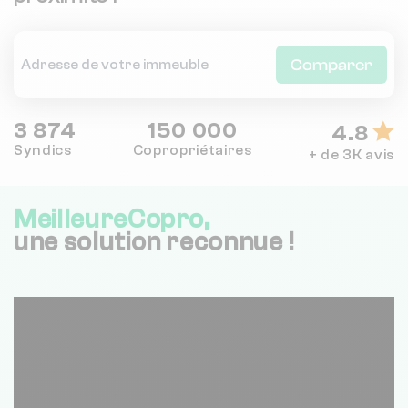
Comparer
3 874
150 000
4.8
Syndics
Copropriétaires
+ de 3K avis
MeilleureCopro,
une solution reconnue !