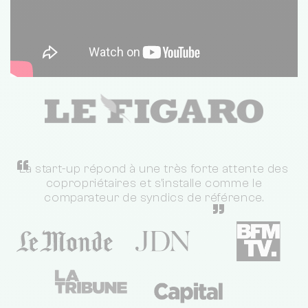
“
La start-up répond à une très forte attente des
copropriétaires et s'installe comme le
comparateur de syndics de référence.
”