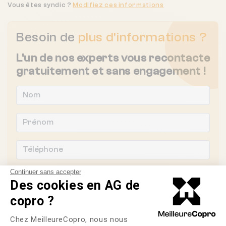
Vous êtes syndic ?
Modifiez ces informations
Besoin de
plus d'informations ?
L'un de nos experts vous recontacte
gratuitement et sans engagement !
Continuer sans accepter
Des cookies en AG de
copro ?
Plateforme de Gestion du Consente
Chez MeilleureCopro, nous nous