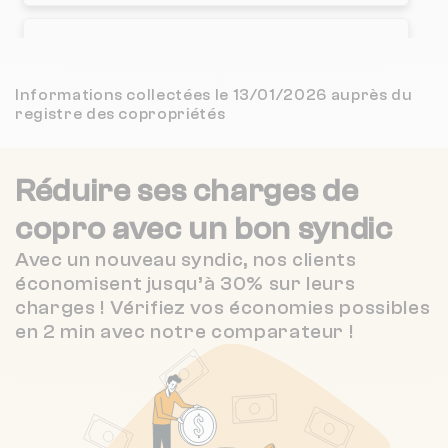
Nombre de lots : 48
3 r alfred engel 90000 Belfort
❯
Informations collectées le 13/01/2026 auprès du
registre des copropriétés
Chauffage individuel
Réduire ses charges de
Nombre de lots : 146
copro
avec un bon syndic
48T r de turenne 90300 Valdoie
❯
Avec un nouveau syndic, nos clients
Chauffage individuel
économisent jusqu’à 30% sur leurs
charges ! Vérifiez vos économies possibles
en 2 min avec notre comparateur !
Nombre de lots : 8
❯
4 r du general scherer 90100 Delle