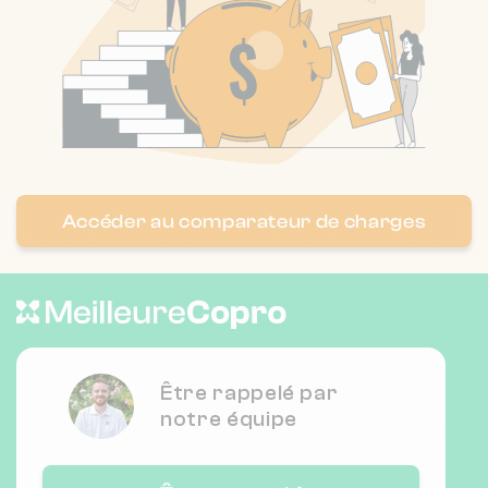
Nombre de lots : 14
❯
25 r de dannemarie 90000 Belfort
Nombre de lots : 14
❯
1 avenue de la Lorraine 90000
Accéder au comparateur de charges
Nombre de lots : 8
❯
1 r des alisiers 90800 Argiésans
Être rappelé par
notre équipe
Nombre de lots : 11
❯
10 r de belfort 90140 Bourogne