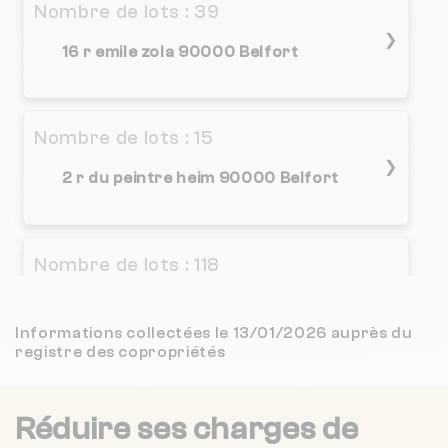
CENTURY 21 - LES PORTES DE L'EST
15 km
Nombre de lots : 39
(550 avis)
❯
16 r emile zola 90000 Belfort
OFFICE DE GESTION ET DE TRANSACTIONS
15 km
NC
CENTRE D'AFFAIRES IMMOBILIERES
16 km
NC
Nombre de lots : 15
❯
2 r du peintre heim 90000 Belfort
Nombre de lots : 118
8/18 r georges rouault 90400
❯
Danjoutin
Informations collectées le 13/01/2026 auprès du
registre des copropriétés
Chauffage collectif
Réduire ses charges de
Nombre de lots : 134