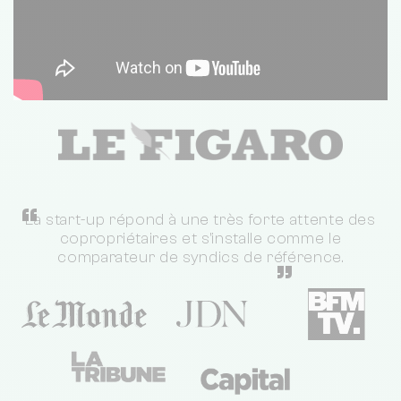
“
La start-up répond à une très forte attente des
copropriétaires et s'installe comme le
comparateur de syndics de référence.
”