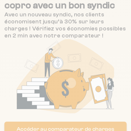
copro
avec un bon syndic
8 r paul bert 90000 Belfort
❯
Avec un nouveau syndic, nos clients
Chauffage collectif
économisent jusqu’à 30% sur leurs
charges ! Vérifiez vos économies possibles
en 2 min avec notre comparateur !
Nombre de lots : 29
15B r du berger 90000 Belfort
❯
Chauffage individuel
Nombre de lots : 12
❯
3 RUE DU RHONE
Nombre de lots : 129
Accéder au comparateur de charges
❯