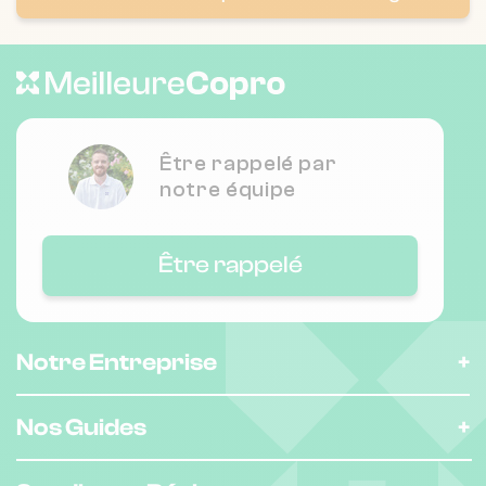
2 r houbre 90000 Belfort
Nombre de lots : 74
❯
14 r de la cavalerie 90000 Belfort
Être rappelé par
notre équipe
Nombre de lots : 162
Être rappelé
❯
1 r adolphe moppert 90000 Belfort
Notre Entreprise
Nombre de lots : 8
❯
1 Rue Roger Campredon 90100 Delle
Nos Guides