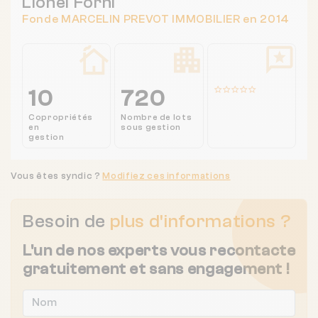
Lionel Forni
Fonde MARCELIN PREVOT IMMOBILIER en 2014
10
720
Copropriétés
Nombre de lots
en
sous gestion
gestion
Vous êtes syndic ?
Modifiez ces informations
Besoin de
plus d'informations ?
L'un de nos experts vous recontacte
gratuitement et sans engagement !