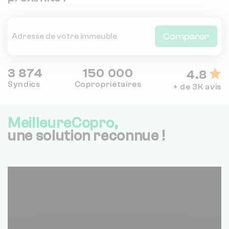
Comparer
3 874
150 000
4.8
Syndics
Copropriétaires
+ de 3K avis
MeilleureCopro,
une solution reconnue !