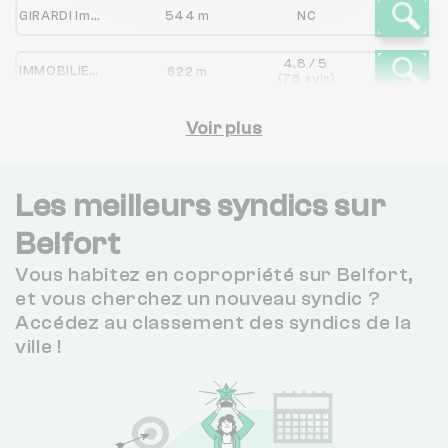
GIRARDI Immobilier 2
544 m
NC
4.8 / 5
IMMOBILIERE DE LA SAVOUREUSE
622 m
(78 avis)
4.8 / 5
BEAUX PROJETS
Voir plus
761 m
(10 avis)
4.3 / 5
CENTURY 21
826 m
(441 avis)
Les meilleurs syndics sur
2.7 / 5
Belfort
LION IMMOBILIER
1 km
(47 avis)
Vous habitez en copropriété sur Belfort,
4.2 / 5
W CONSULTING
1 km
et vous cherchez un nouveau syndic ?
(95 avis)
Accédez au classement des syndics de la
3.6 / 5
ville !
TRANQUILLIS IMMO
2 km
(5 avis)
RESPIR'IMMO
4 km
NC