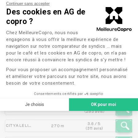
Continuer sans accepter
Des cookies en AG de
copro ?
Les syndics proches de
Plateforme de Gestion du Consente
Chez MeilleureCopro, nous nous
MARCELIN PREVOT
engageons à vous offrir la meilleure expérience de
IMMOBILIER
navigation sur notre comparateur de syndics … mais
pour le café et les cookies en AG de copro, on n’a pas
Axeptio consent
encore réussi à convaincre les syndics de s’y mettre !
Pour vous proposer un accompagnement personnalisé
Syndic
Distance
Note
et améliorer votre parcours sur notre site, nous avons
besoin de votre consentement.
GIRARDI Immobilier 2
102 m
NC
Consentements certifiés par
Je choisis
OK pour moi
4.4 / 5
MARCELIN PREVOT IMMOBILIER
134 m
(293 avis)
3.6 / 5
CITYA LE LION CGS
270 m
(311 avis)