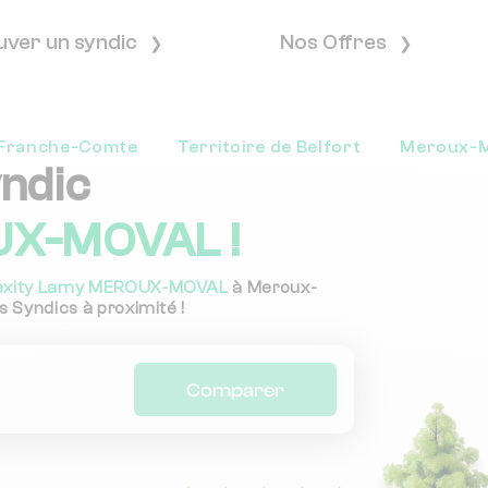
uver un syndic
Nos Offres
Franche-Comte
Territoire de Belfort
Meroux-M
yndic
UX-MOVAL !
exity Lamy MEROUX-MOVAL
à Meroux-
s Syndics à proximité !
Comparer