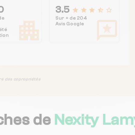
0
3.5
de
Sur + de 204
Avis Google
été
tion
re des copropriétés
ches de
Nexity La