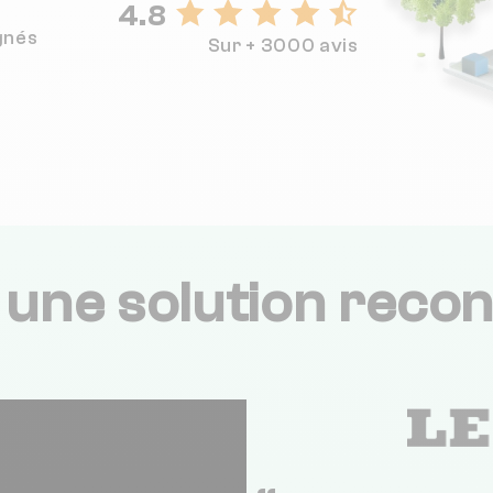
4.8
gnés
Sur + 3000 avis
,
une solution recon