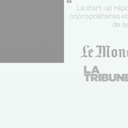
“
La start-up répo
copropriétaires e
de s