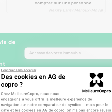
compter sur une personne
représentant le syndic, en
Nexity Lamy Meroux-Moval
l’occurrence l'Agence
Immobilière Lamy de Meroux-
Moval, qui a répondu
rapidement à mes
interrogations et a traité mes
demandes avec efficacité. Son
aide précieuse m’a permis
vis de
d’alléger une partie de
l’organisation, ce qui n’est pas
négligeable.
&
nt
Continuer sans accepter
Des cookies en AG de
copro ?
Plateforme de Gestion du Consentem
Chez MeilleureCopro, nous nous
engageons à vous offrir la meilleure expérience de
navigation sur notre comparateur de syndics … mais pour le
café et les cookies en AG de copro, on n’a pas encore réussi
Axeptio consent