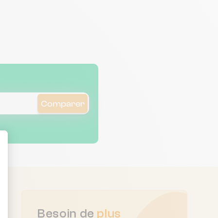
Comparer
ent : Personnalisez vos Options
Besoin de
plus