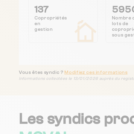
137
595
Copropriétés
Nombre 
en
lots de
gestion
copropri
sous ges
Vous êtes syndic ?
Modifiez ces informations
Informations collectées le 13/01/2026 auprès du regist
Les syndics pro