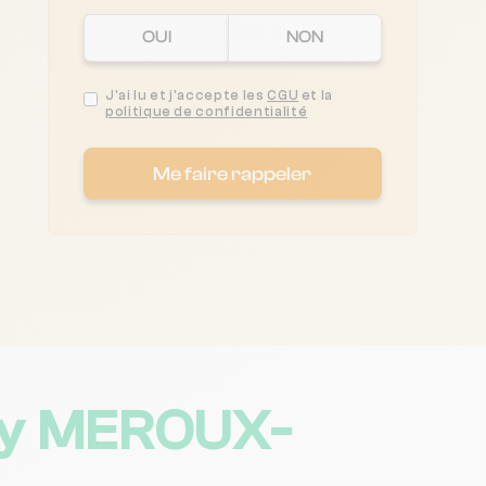
OUI
NON
J'ai lu et j'accepte les
CGU
et la
politique de confidentialité
Me faire rappeler
my MEROUX-