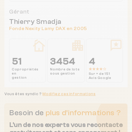
Gérant
Thierry Smadja
Fonde Nexity Lamy DAX en 2005
51
3454
4
Copropriétés
Nombre de lots
en
sous gestion
Sur + de 151
gestion
Avis Google
Vous êtes syndic ?
Modifiez ces informations
Besoin de
plus d'informations ?
L'un de nos experts vous recontacte