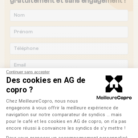
gratuitement et sans engagement !
Continuer sans accepter
Des cookies en AG de
copro ?
Plateforme de Gestion du Consente
Souhaitez-vous changer de syndic ?
Chez MeilleureCopro, nous nous
engageons à vous offrir la meilleure expérience de
OUI
NON
navigation sur notre comparateur de syndics … mais
pour le café et les cookies en AG de copro, on n’a pas
Axeptio consent
encore réussi à convaincre les syndics de s’y mettre !
J'ai lu et j'accepte les
CGU
et la
politique de
confidentialité
Pour vous proposer un accompagnement personnalisé