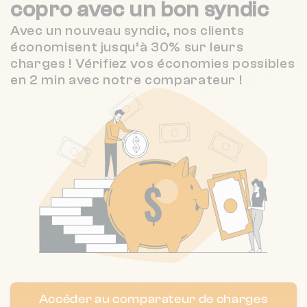
copro
avec un bon syndic
Nombre de lots : 112
Avec un nouveau syndic, nos clients
58 Rue Maurice Ravel 40990 Saint-
❯
économisent jusqu’à 30% sur leurs
Paul-lès-Dax
charges ! Vérifiez vos économies possibles
Chauffage individuel
en 2 min avec notre comparateur !
Nombre de lots : 152
526 Avenue du Maréchal Foch 40990
❯
Saint-Paul-lès-Dax
Chauffage individuel
Nombre de lots : 56
4 Boulevard Albert Camus 40100 Dax
❯
Chauffage collectif
Accéder au comparateur de charges