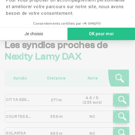
et améliorer votre parcours sur notre site, nous avons
Me faire rappeler
besoin de votre consentement.
Consentements certifiés par
Je choisis
OK pour moi
Les syndics proches de
Nexity Lamy DAX
Syndic
Distance
Note
4.6 / 5
CITYA GESSIC MARTINE
271 m
(233 avis)
COURTES ERIDIA
359 m
NC
SOLARISA
663 m
NC