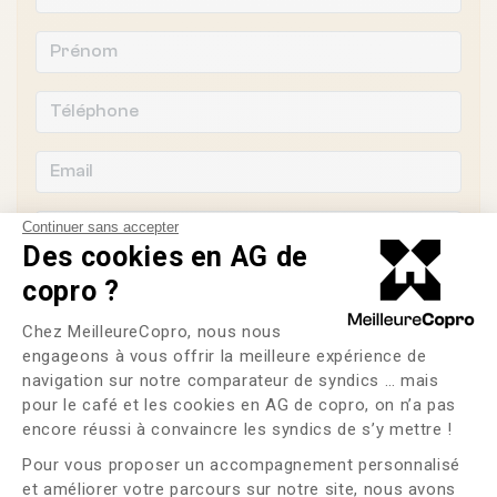
Continuer sans accepter
Des cookies en AG de
copro ?
Souhaitez-vous changer de syndic ?
Plateforme de Gestion du Consente
Chez MeilleureCopro, nous nous
OUI
NON
engageons à vous offrir la meilleure expérience de
navigation sur notre comparateur de syndics … mais
J'ai lu et j'accepte les
CGU
et la
politique de
pour le café et les cookies en AG de copro, on n’a pas
Axeptio consent
confidentialité
encore réussi à convaincre les syndics de s’y mettre !
Pour vous proposer un accompagnement personnalisé
Me faire rappeler
et améliorer votre parcours sur notre site, nous avons