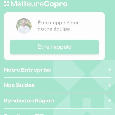
Chauffage collectif
Être rappelé par
Nombre de lots : 485
notre équipe
165 r marcadet 75018 Paris
❯
Être rappelé
Chauffage collectif
Nombre de lots : 109
Notre Entreprise
6 r de rocroy 94100 Saint-Maur-des-
❯
Fossés
Nos Guides
Chauffage individuel
Syndics en Région
Nombre de lots : 97