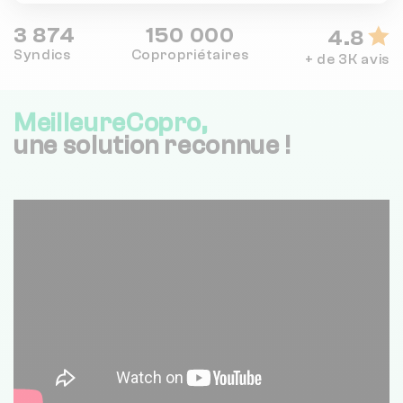
3 874
150 000
4.8
Syndics
Copropriétaires
+ de 3K avis
MeilleureCopro,
une solution reconnue !